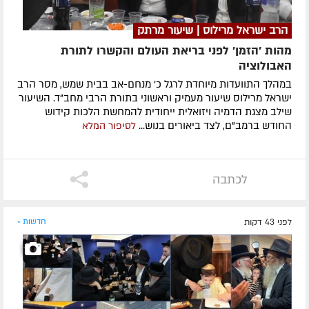
הרב ישראל מרילוס | שיעור מרתק
מהות 'הזמן' לפני בריאת העולם והקשרו לתורת
האבולוציה
במהלך התוועדות מיוחדת לרגל כ' מנחם-אב בבית שמש, מסר הרב
ישראל מרילוס שיעור מעמיק וראשוני בתורת הרבי מחב"ד. השיעור
שילב מצגת הדמיה ויזואלית ייחודית להמחשת הלכות קידוש
החודש ברמב"ם, לצד ביאורים בנוש...
לסיפור המלא
לכתבה
לפני 43 דקות
חדשות »