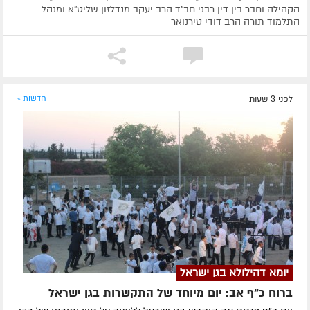
הקהילה וחבר בין דין רבני חב"ד הרב יעקב מנדלזון שליט"א ומנהל
התלמוד תורה הרב דודי טירנואר
לפני 3 שעות
חדשות »
יומא דהילולא בגן ישראל
ברוח כ"ף אב: יום מיוחד של התקשרות בגן ישראל