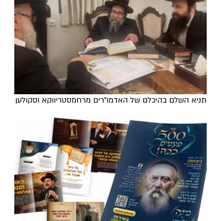
תניא השלם בהיכלם של האדמו"רים מרחמסטריווקא וסקולען