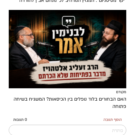
''יקר מטיטניום'': המגזין המרהיב לכ’ מנחם־אב | להורדה
מקודם
האם הבחורים בלוד נופלים בין הכיסאות? המשגיח בשיחה
פתוחה
הוסף תגובה
0 תגובות