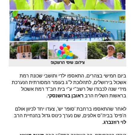
צילום: שימי הרשקופ
ביום חמישי בצהרים, התאספו ילדי ותושבי שכונת רמת
אשכול בירושלים, לתהלוכת ל"ג בעומר המסורתית הנערכת
מידי שנה לכבודו של רשב"י ע"י בית חב"ד רמת אשכול
בראשות השליח הרב
ראובן בורושנסקי
.
לאחר שהתאספו ברחבת 'סופר יש', צעדו יחד לכיוון אולם
ה'פיס' בביה"ס אלונים, שם נערך כינוס גדול בהנחיית הרב
לוי רוזנברג
.