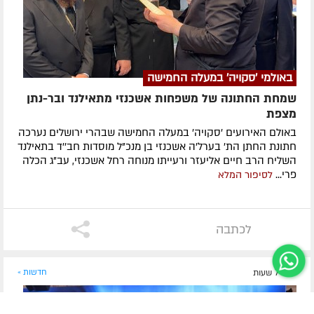
באולמי 'סקויה' במעלה החמישה
שמחת החתונה של משפחות אשכנזי מתאילנד ובר-נתן
מצפת
באולם האירועים 'סקויה' במעלה החמישה שבהרי ירושלים נערכה
חתונת החתן הת' בערל'ה אשכנזי בן מנכ"ל מוסדות חב''ד בתאילנד
השליח הרב חיים אליעזר ורעייתו מנוחה רחל אשכנזי, עב"ג הכלה
פרי...
לסיפור המלא
לכתבה
לפני 7 שעות
חדשות »