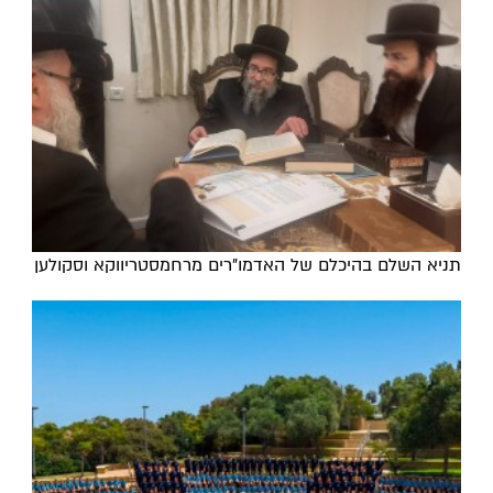
תניא השלם בהיכלם של האדמו"רים מרחמסטריווקא וסקולען