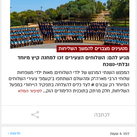
מטעינים מצברים להמשך השליחות
מגיע להם: השלוחים הצעירים זכו למחנה קיץ מיוחד
ובלתי-נשכח
המפגש השנתי המרגש של ילדי השלוחים: מאות ילדי משפחות
שלוחי הרבי מארה"ק ומהעולם השתתפו ב'קעמפ' צעירי השלוחים
המיוחד רק עבורם # לצד כלים להצלחה בתפקיד הייחודי במפעל
השליחות, חלק מרתק בתוכנית הלימודים הוק...
לסיפור המלא
לכתבה
לפני 4 שעות
חדשות »