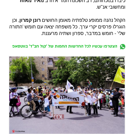
כיבדו בנוכחותם, רב השכונה המד"א הרב
מאיר מאזוז
ומחשובי אנ"ש.
הקהל נהנה ממופע טלפתיה מאומן החושים
רונן קמרון
, וכן
הוגרלו פרסים יקרי ערך. כל משפחה יצאה עם חומש 'התורה
שלי' - חומש במדבר, ספרון ושתיה מרעננת.
הצטרפו עכשיו לכל החדשות החמות של 'קול חב"ד' בווטסאפ