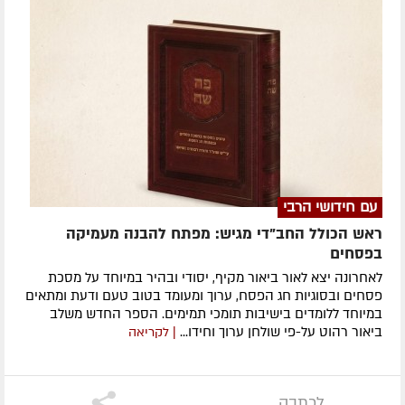
עם חידושי הרבי
ראש הכולל החב"די מגיש: מפתח להבנה מעמיקה
בפסחים
לאחרונה ​יצא לאור ביאור מקיף, יסודי ובהיר במיוחד על מסכת
פסחים ובסוגיות חג הפסח, ערוך ומעומד בטוב טעם ודעת ומתאים
במיוחד ללומדים בישיבות תומכי תמימים. ​הספר החדש משלב
ביאור רהוט על-פי שולחן ערוך וחידו...
| לקריאה
לכתבה