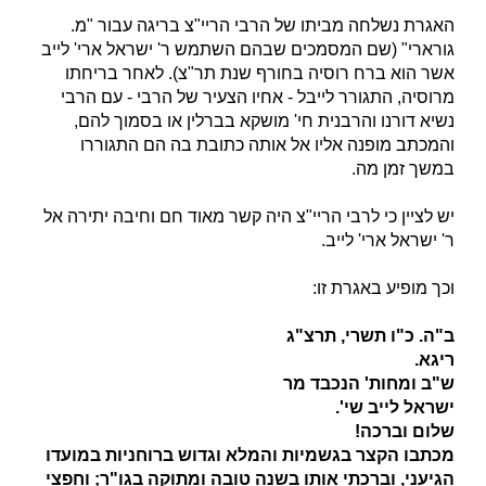
האגרת נשלחה מביתו של הרבי הריי"צ בריגה עבור "מ.
גורארי" (שם המסמכים שבהם השתמש ר' ישראל ארי' לייב
אשר הוא ברח רוסיה בחורף שנת תר"צ). לאחר בריחתו
מרוסיה, התגורר לייבל - אחיו הצעיר של הרבי - עם הרבי
נשיא דורנו והרבנית חי' מושקא בברלין או בסמוך להם,
והמכתב מופנה אליו אל אותה כתובת בה הם התגוררו
במשך זמן מה.
יש לציין כי לרבי הריי"צ היה קשר מאוד חם וחיבה יתירה אל
ר' ישראל ארי' לייב.
וכך מופיע באגרת זו:
ב"ה. כ"ו תשרי, תרצ"ג
ריגא.
ש"ב ומחות' הנכבד מר
ישראל לייב שי'.
שלום וברכה!
מכתבו הקצר בגשמיות והמלא וגדוש ברוחניות במועדו
הגיעני, וברכתי אותו בשנה טובה ומתוקה בגו"ר; וחפצי