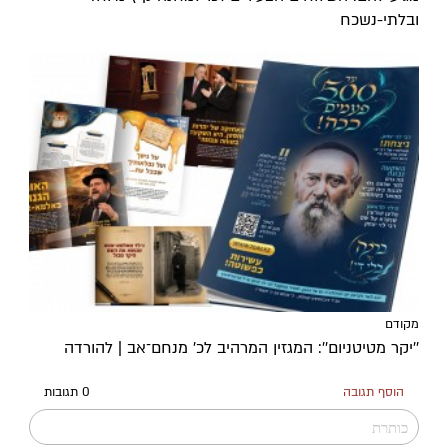
ובלתי-נשכח
מקודם
''יקר מטיטניום'': המגזין המרהיב לכ’ מנחם־אב | להורדה
הוסף תגובה
0 תגובות