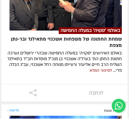
באולמי 'סקויה' במעלה החמישה
שמחת החתונה של משפחות אשכנזי מתאילנד ובר-נתן
מצפת
באולם האירועים 'סקויה' במעלה החמישה שבהרי ירושלים נערכה
חתונת החתן הת' בערל'ה אשכנזי בן מנכ"ל מוסדות חב''ד בתאילנד
השליח הרב חיים אליעזר ורעייתו מנוחה רחל אשכנזי, עב"ג הכלה
פרי...
לסיפור המלא
לכתבה
לפני 7 שעות
חדשות »