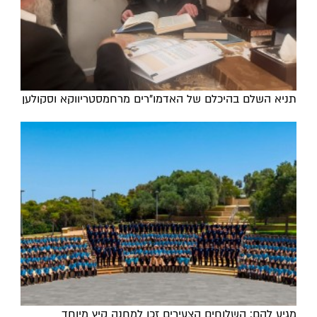
תניא השלם בהיכלם של האדמו"רים מרחמסטריווקא וסקולען
מגיע להם: השלוחים הצעירים זכו למחנה קיץ מיוחד