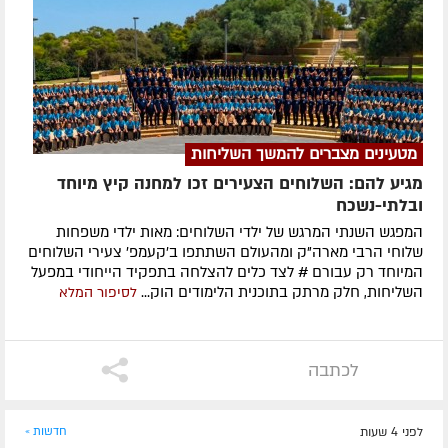
מטעינים מצברים להמשך השליחות
מגיע להם: השלוחים הצעירים זכו למחנה קיץ מיוחד
ובלתי-נשכח
המפגש השנתי המרגש של ילדי השלוחים: מאות ילדי משפחות
שלוחי הרבי מארה"ק ומהעולם השתתפו ב'קעמפ' צעירי השלוחים
המיוחד רק עבורם # לצד כלים להצלחה בתפקיד הייחודי במפעל
השליחות, חלק מרתק בתוכנית הלימודים הוק...
לסיפור המלא
לכתבה
לפני 4 שעות
חדשות »