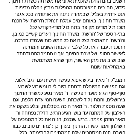
השנים בהם החלה שולמית אלוני את משרתה כשרת החינוך.
כידוע, הח"כית המפורסמת ממפלגת מר"ץ ניהלה מדיניות
אנטי-דתית בעליל, שבמהרה נתנה את אותותיה בכל אגפי
משרד החינוך. באותם ימים עמלה הנהלת ה'רשת' על הכנת
תוכנית לימודים מקיפה בתחום לימודי-הקודש לכל
בתי-הספר של 'הרשת'. משרד החינוך הערים קשיים כמובן,
וה'רשת' התאמצה לצלוח את כל המשוכות שעמדו בדרכה.
התוכנית עברה את כל שלבי ההכנות השונים והמתינה
לאישור הסופי של שרת החינוך. אך זו התמהמהה ודחתה
שוב ושוב את מתן האישור, תוך שהיא משתמשת
באמתלאות שונות.
המנכ"ל ר' מאיר ביקש אפוא פגישה אישית עם הגב' אלוני,
וגם הפגישה המיוחלת נדחתה מיום ליום ומשבוע לשבוע.
סוף-סוף הגיע מועד הפגישה. ר' מאיר נסע למשרד החינוך
בירושלים, והמתין ליד לשכתה. השעה המיועדת חלפה, וגם
שעה נוספת חלפה. ר' מאיר חיכה בסבלנות, ובלע בשקט את
העלבון של המתנה עד בוש. הגיע הרגע, הדלת נפתחה ור'
מאיר הוזמן פנימה. ברגע שנכנס, הניח את כל המסמכים על
השולחן ואמר לשרת החינוך בערך כך: 'צהריים טובים, כבוד
השרה. הנה המסמכים שלנו הממתינים לחתימתך. בכל