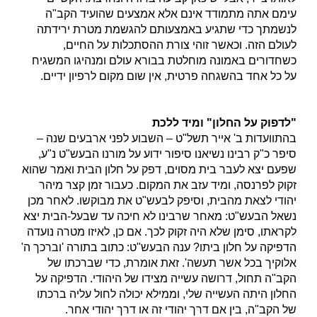
עימם אתה מתמודד אינם אלא אמצעים שהועיד הקב"ה
לנשמתך כדי שתגיע באמצעותם להגשמת מטרת ירידתה
לעולם הזה. וכאשר זוהי צורת ההסתכלות על החיים,
כשחדורים באמונה מוחלטת בבורא עולם ומנהיגו המשגיח
על כל אחד בהשגחה פרטית, אין שום מקום לרפיון ידיים.
"לדפוק על החלון" ומיד ללכת
בהתוועדות ב' אייר תשל"ט – השבוע לפני ארבעים שנה –
סיפר כ"ק רבינו נשיאנו סיפור ידוע על מורנו הבעש"ט נ"ע,
שפעם יצא לעבר בית מסוים, דפק על חלון הבית ואמר שהוא
זקוק לפרנסה, ומיד עזב את המקום. כעבור זמן קצר מיהר
יהודי לצאת מהבית, וסיפק לבעש"ט את מבוקשו. לאחר מכן
נשאל הבעש"ט: מאחר שרבינו לא חיכה עד שבעל-הבית יצא
לקראתו, סימן שלא היה זקוק לכך. אם כן, לאיזו מטרה נועדה
הדפיקה על חלון ביתו? ענה הבעש"ט: כתוב בתורה 'וברכך ה'
אלוקיך בכל אשר תעשה'. זאת אומרת, כדי שברכתו של
הקב"ה תחול, דרושה עשייה מצידו של היהודי. הדפיקה על
החלון היתה העשייה שלי, וממילא יכולה לחול עליה ברכתו
של הקב"ה, בין אם דרך יהודי זה או דרך יהודי אחר.