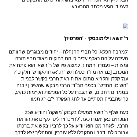
לעמוד, הגיע מכתב מהרעבע!
ר' זושא וילימובסקי - 'הפרטיזן'
'למרבה הפלא, כל חברי ההנהלה – יהודים מבוגרים שחזותם
מעידה עליהם כאלף עדים כי הם רחוקים מאוד מחיי תורה
ומצוות – נעמדו והמתינו למוצא פיו של ר' זושא. הוא פתח את
המכתב [כנראה מיו"ד כסלו תשי"ח, 'אגרות-קודש' חלק ט"ז
עמ' קלד] והקריא מתוכו את הוראת הרבי בקשר לבניית
"השיכון החדש" בכפר-חב"ד: הרבי מבקש שהשיכון ייבנה
בממדים רחבים, ושיתגברו על כל המניעות הקיימות כרגע,
כך שהבנייה תסתיים עד לחג הגאולה י"ב-י"ג תמוז.
כעת שלף ר' זושא ממעילו בקבוק 'משקה' והודיע שכל
הנוכחים כאן יאמרו כעת 'לחיים' ויחליטו לקיים את הוראת
הרבי, ולאחר מכן הוא יודיע על כך לרבי ויבקש את ברכתו
עבור כולם. דבריו התקבלו ללא עוררין, והתהליך יצא לדרך