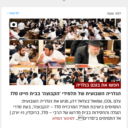
לפני שעה
חדשות »
חפשו את בנכם בגלריה
הגלריה השבועית של תלמידי 'הקבוצה' בבית חיינו 770
צלם COL, שמואל־בצלאל דהן, מגיש את הגלריה השבועית:
התמימים בישיבת תות"ל המרכזית 770 – 'הקבוצה', בעת סדרי
הנגלה והחסידות בבית מדרשו של הרבי – 770, ברוקלין, ניו יורק |
אל התמימים ב'סדרים...
לסיפור המלא