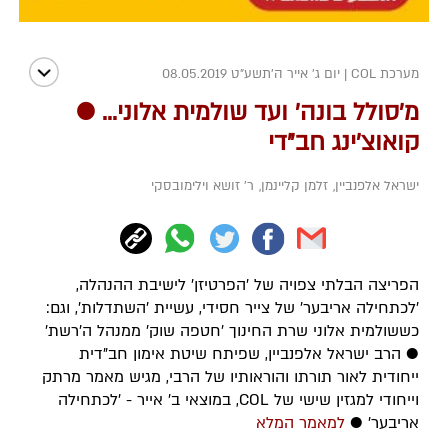
מערכת COL
|
יום ג' אייר ה׳תשע״ט 08.05.2019
מ'סולל בונה' ועד שולמית אלוני... ●
קואוצ'ינג חב"די
ישראל אלפנביין
,
זלמן קליינמן
,
ר' זושא וילימובסקי
הפריצה הבלתי צפויה של 'הפרטיזן' לישיבת ההנהלה,
'לכתחילה אריבער' של צייר חסידי, עשיית 'השתדלות', וגם:
כששולמית אלוני שרת החינוך 'חטפה שוק' ממנהל ה'רשת'
● הרב ישראל אלפנביין, שפיתח שיטת אימון חב"דית
ייחודית לאור תורתו והוראותיו של הרבי, מגיש מאמר מרתק
וייחודי למגזין שישי של COL, במוצאי ב' אייר - 'לכתחילה
אריבער' ●
למאמר המלא