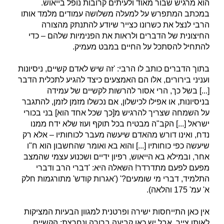
הוא מרגיש שבור מאוד ולעיתים קרובות נופל בייאוש.
במכתב המתפרש על למעלה משלושה עמודים מלמד אותו
הרבי לנצל את כשרונו כצייר שיודע להתנתק מהצורה
החיצונית של הדברים ולראות את הפנימיות שלהם – כדי
להתחיל להסתכל על החיים במבט מעמיק.
בתוך הדברים כותב לו הרבי: 'זה שיש לאדם קשיים, ניסיונות
ועניני בירורים, אלו הם האמצעים כיצד להגיע לתכלית הדבר
[...] בשל כך, הרי אסור להרשות לקשיים של עמידה
בניסיונות, או אפילו לכישלון, אם נכשלו מזמן לזמן, להתגבר
על השמחה שצריך להרגיש מ[כך שכל אחד הוא] בני בכורי
ישראל [...] הקב"ה מבטיח בכל תוקף ועוז שלא ידח ממנו
נדח, ואינו דורש מהאדם שיעשה מעבר לכוחותיו – אלא רק
שיעשה כפי כוחותיו [...] והוא בא ואומר שהחשבון הוא ח"ו
אחר, ובמילא בא הייאוש, רפיון ידיים ושכנוע עצמי שהמצב
מפעם לפעם מתדרדר! השאלה היא: 'דברי הרב ודברי
התלמיד, דברי מי שומעים?' ('אגרות קודש' מתורגמות חלק
א' עמ' 175 והלאה).
אין כאן התייחסות ישירה ופרטנית למגוון הבעיות המציקות
לאותו צייר, אבל יש כאן קביעה ברורה ונחרצת: הקשיים