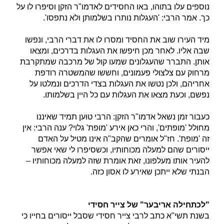
נוספים עלו בתוהו, באו החסידים לאדמו"ר הזקן וסיפרו לו על
כך. אמר הרבי: 'העגלות נותרו בשלמותן ולא נתפסו'.
מיד העירו שוב את החסיד ומסרו לו את דברי הרבי, ונפשו
שבה אליו. לאחר מכן חיפשו את העגלות בדרכים, ומצאו
אותן. התברר שהעגלונים שמעו קול של מרכבה שמתקרבת
מרחוק עם צלצולי פעמונים, וחששו שהמשטרה רודפת
אחריהם, ולכן נטשו את העגלות בצדי הדרכים ונמלטו על
נפשם, וכעת מצאו את העגלות עם כל היין בשלמותו.
כעבור זמן נשאל אדמו"ר הזקן: הרבי טוען תמיד שאיננו
מחולל 'מופתים', והרי כאן אירע 'מופת' גלוי? ענה הרבי: אין
זה 'מופת'. חז"ל אומרים שהקב"ה אינו מטיל על האדם
ייסורים שהם למעלה מכוחותיו, וכשסיפרו לי שאי אפשר
להעיר אותו מעלפונו, זאת אומרת שזה למעלה מכוחותיו –
הבנתי שלא ייתכן שאירע לו אסון כזה.
"לכתחילה אריבער" של צייר חסידי
בשנת תשי"א כתב לרבי צייר חסידי שסבל ייסורים בחייו כי