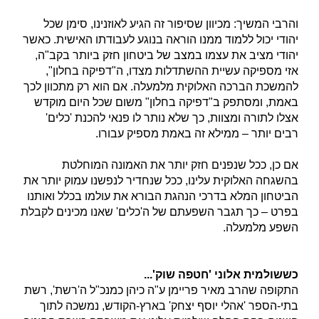
והרבי המשיך: מכיוון שסיפור זה הגיע לאוזנינו, סימן שכל
יהודי יכול ללמוד ממנו הוראה בנוגע לעבודתו האישית. כאשר
יהודי מציב את עצמו במצב של ביטחון חזק ביותר בקב"ה,
אזי מספיקה עשיית ההשתדלות מצדו, ה"דפיקה בחלון",
להמשכת הברכה האלוקית מלמעלה. אם הוא רק מתכוון לכך
באמת, ומסתפק ב"דפיקה בחלון" משום שכל היום מוקדש
אצלו לתורה ומצוות, כך שלא נותר לו פנאי להכנת 'כלים'
רבים יותר – ממילא זה באמת מספיק עבורו.
אם כן, ככל שנפנים חזק יותר את האמונה המוחלטת
בהשגחה האלוקית עלינו, ככל שנחדיר לנפשנו עמוק יותר את
הביטחון המלא בדרכי הנהגת הבורא את עולמו בכלל ואותנו
בפרט – כך תגבר השפעתם של ה'כלים' שאנו מכינים לקבלת
השפע מלמעלה.
כששולמית אלוני 'חטפה שוק'...
התקופה שהרב מאיר פריימן ע"ה כיהן כמנכ"ל ה'רשת', רשת
בתי-הספר 'אהלי יוסף יצחק' בארץ-הקודש, נמשכה לתוך