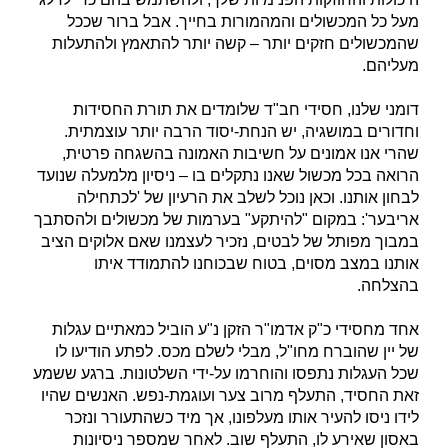
מעל כל המכשולים והמהמורות בחייך. אבל ברור שככל
שהמכשולים חזקים יותר – קשה יותר להתאמץ ולהתעלות
מעליהם.
דומני שלנו, חסידי חב"ד שלומדים את תורת החסידות
וחדורים במושגיה, יש הנחת-יסוד הרבה יותר עוצמתית.
שהרי אנו אמונים על חשיבות האמונה בהשגחה פרטית,
הרואה בכל מכשול שאנו נתקלים בו – ניסיון מלמעלה שנועד
לבחון אותנו. וכאן נוכל לשלב את הרעיון של 'לכתחילה
אריבער': במקום "להיתקע" בערמות של מכשולים ולהסתבך
במבוך מפותל של לבטים, נזכיר לעצמנו שאם אלוקים הציב
אותנו במצב מסוים, בטוח שבכוחנו להתמודד איתו
בהצלחה.
אחד מחסידי כ"ק אדמו"ר הזקן נ"ע הוביל כמאתיים עגלות
של יין שהוברח מחו"ל, מבלי לשלם מכס. לפתע הודיעו לו
שכל העגלות נתפסו והוחרמו על-ידי השלטונות. ברגע ששמע
זאת החסיד, התעלף מרוב צער ועוגמת-נפש. האנשים שהיו
לידו ניסו להעיר אותו מעלפונו, אך מיד כשהתעורר ונזכר
באסון שאירע לו, התעלף שוב. לאחר שמספר ניסיונות