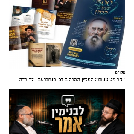
מקודם
''יקר מטיטניום'': המגזין המרהיב לכ’ מנחם־אב | להורדה