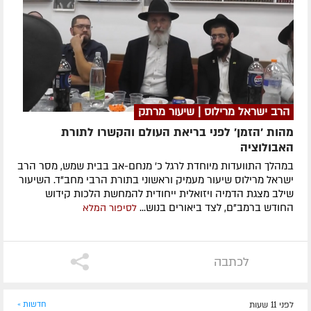
הרב ישראל מרילוס | שיעור מרתק
מהות 'הזמן' לפני בריאת העולם והקשרו לתורת
האבולוציה
במהלך התוועדות מיוחדת לרגל כ' מנחם-אב בבית שמש, מסר הרב
ישראל מרילוס שיעור מעמיק וראשוני בתורת הרבי מחב"ד. השיעור
שילב מצגת הדמיה ויזואלית ייחודית להמחשת הלכות קידוש
החודש ברמב"ם, לצד ביאורים בנוש...
לסיפור המלא
לכתבה
לפני 11 שעות
חדשות »