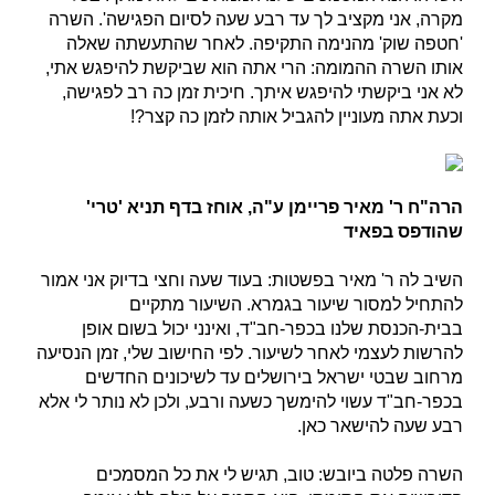
מקרה, אני מקציב לך עד רבע שעה לסיום הפגישה'. השרה
'חטפה שוק' מהנימה התקיפה. לאחר שהתעשתה שאלה
אותו השרה ההמומה: הרי אתה הוא שביקשת להיפגש אתי,
לא אני ביקשתי להיפגש איתך. חיכית זמן כה רב לפגישה,
וכעת אתה מעוניין להגביל אותה לזמן כה קצר?!
הרה"ח ר' מאיר פריימן ע"ה, אוחז בדף תניא 'טרי'
שהודפס בפאיד
השיב לה ר' מאיר בפשטות: בעוד שעה וחצי בדיוק אני אמור
להתחיל למסור שיעור בגמרא. השיעור מתקיים
בבית-הכנסת שלנו בכפר-חב"ד, ואינני יכול בשום אופן
להרשות לעצמי לאחר לשיעור. לפי החישוב שלי, זמן הנסיעה
מרחוב שבטי ישראל בירושלים עד לשיכונים החדשים
בכפר-חב"ד עשוי להימשך כשעה ורבע, ולכן לא נותר לי אלא
רבע שעה להישאר כאן.
השרה פלטה ביובש: טוב, תגיש לי את כל המסמכים