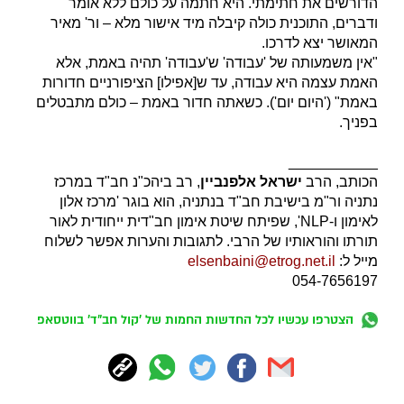
הדורשים את חתימתי. היא חתמה על כולם ללא אומר
ודברים, התוכנית כולה קיבלה מיד אישור מלא – ור' מאיר
המאושר יצא לדרכו.
"אין משמעותה של 'עבודה' ש'עבודה' תהיה באמת, אלא
האמת עצמה היא עבודה, עד ש[אפילו] הציפורניים חדורות
באמת" ('היום יום'). כשאתה חדור באמת – כולם מתבטלים
בפניך.
___________
הכותב, הרב
ישראל אלפנביין
, רב ביהכ"נ חב"ד במרכז
נתניה ור"מ בישיבת חב"ד בנתניה, הוא בוגר 'מרכז אלון
לאימון ו-NLP', שפיתח שיטת אימון חב"דית ייחודית לאור
תורתו והוראותיו של הרבי. לתגובות והערות אפשר לשלוח
מייל ל:
elsenbaini@etrog.net.il
054-7656197
הצטרפו עכשיו לכל החדשות החמות של 'קול חב"ד' בווטסאפ