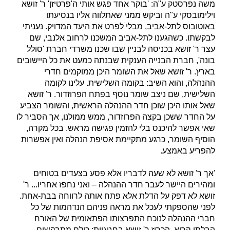
משה נפרסטק ע"ה: 'בוקר אחד פגש אותי ה'פרטיזן' ר' זושא
וילימובסקי ע"ה וביקש ממני שאתלווה אליו בנסיעתו
באוטובוס לתל-אביב, מבלי לפרט את היעד המדויק. נעניתי
לבקשתו. כשהגענו לתל-אביב המשכנו לרחוב אלנבי, שם
עצר ר' זושא בכניסה לבניין שבו שכנו משרדי חברת 'סולל
בונה', חברת הבנייה הענקית שבנתה כמעט את כל היישובים
בארץ. ר' זושא שאל את השומר היכן ממוקמים חדרי
ההנהלה, והוא השיב: בקומה השלישית. עלינו לקומה
השלישית, שם ניצב שומר נוסף בפתח הפרוזדור. ר' זושא
שאל אותו היכן שוכן חדר ההנהלה הראשית, והשומר הצביע
על החדר ששכן בקצה הפרוזדור, ממש ממולנו, אך הסביר לו
שאי אפשר להיכנס בלי להזמין פגישה מראש. בכל מקרה,
הוסיף השומר, כרגע מתקיימת אסיפת הנהלה ואין אפשרות
להפריע באמצע.
'אך ר' זושא לא שעה לדבריו אלא פסע בצעדים בטוחים
ומהירים היישר לעבר חדר ההנהלה – ואני נחפז אחריו... ר'
זושא לא דפק על הדלת אלא פתח אותה לרווחה בבת-אחת.
לפני שהספקתי לעכל את מראה פניהם הנדהמות של כל
חברי ההנהלה לנוכח התפרצותו הפתאומית של האורח
הבלתי-קרוא, הכריז ר' זושא בחגיגיות: כולם מתבקשים