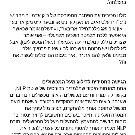
בהצלחה'.
כולנו מכירים את הפתגם המפורסם של כ"ק אדמו"ר מהר"ש
נ"ע "די וועלט זאגט אז מען קען ניט ארונטער גייט מען אריבער
– און איך זאג מלכתחילה אריבער", [=העולם אומר שכאשר
אי אפשר ללכת מלמטה הולכים מלמעלה – ואני אומר
שצריכים ללכת מלכתחילה מלמעלה (מעל המכשולים)]. אבל
לא לכולנו יש תכונות-נפש כמו לר' זושא ה'פרטיזן'. אלה
מבינינו ש'אין להם את זה', איך בעצם הם יכולים לעשות את
זה?
הגישה החסידית לדילוג מעל המכשולים
אחת מהנחות-היסוד שמלמדים בקורסים של שיטת NLP,
בקשר להתמודדות עם מכשולים היא זו: מכשולים הם דברים
שאנחנו רואים כל עוד איננו ממוקדים במטרה. כשאתה רואה
מכשול שחוסם אותך מלהתקדם, תציב מול עיניך את
המטרה העליונה, תיזכר בערכים החשובים לך וזה ינסוך בך
כוחות חדשים להתאמץ ולהתעלות מעל כל המכשולים. תורת
NLP מלמדת אותך לאסוף נתונים על עצמך, להכיר את
היכולות והחוזקות הפנימיות שלך, ולהשתמש בהם כדי לדלג