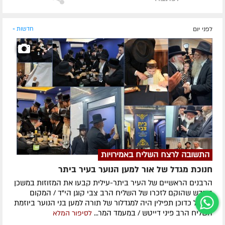
לפני יום
חדשות »
התשובה לרצח השליח באמירויות
חנוכת מגדל של אור למען הנוער בעיר ביתר
הרבנים הראשיים של העיר ביתר-עילית קבעו את המזוזות במשכן
החדש שהוקם לזכרו של השליח הרב צבי קוגן הי"ד / המקום
שהחל כדוכן תפילין היה למגדלור של תורה למען בני הנוער ביוזמת
השליח הרב פיני דייטש / במעמד המר...
לסיפור המלא