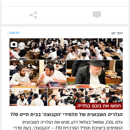
לפני יום
חדשות »
חפשו את בנכם בגלריה
הגלריה השבועית של תלמידי 'הקבוצה' בבית חיינו 770
צלם COL, שמואל־בצלאל דהן, מגיש את הגלריה השבועית:
התמימים בישיבת תות"ל המרכזית 770 – 'הקבוצה', בעת סדרי