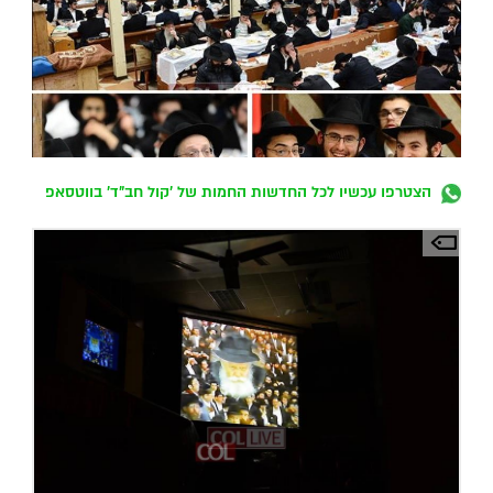
הצטרפו עכשיו לכל החדשות החמות של 'קול חב"ד' בווטסאפ