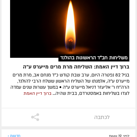
משליחות חב"ד הראשונות בהולנד
ברוך דיין האמת: השליחה מרת מרים מייערס ע"ה
בגיל 82 נפטרה היום, ערב שבת קודש כ"ד מנחם אב, מרת מרים
מייערס ע"ה, אלמנתו של השליח הראשון ששלח הרבי להולנד,
הרה"ח ר' אליעזר דניאל מייערס ע"ה • במשך עשרות שנים עמדה
לצדו בשליחות באמסטרדם, בבית שהיה...
ברוך דיין האמת
לכתבה
לפני 19 שעות
חדשות »