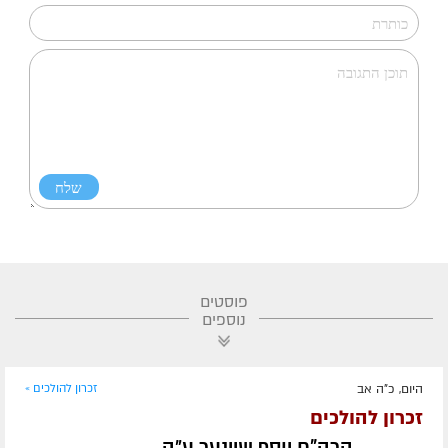
פוסטים
נוספים
היום, כ"ה אב
זכרון להולכים »
זכרון להולכים
הרה"ח יוסף שיינער ע״ה