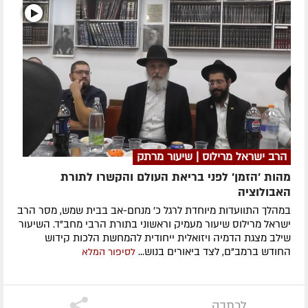
הרב ישראל מרילוס | שיעור מרתק
מהות 'הזמן' לפני בריאת העולם והקשרו לתורת
האבולוציה
במהלך התוועדות מיוחדת לרגל כ' מנחם-אב בבית שמש, מסר הרב
ישראל מרילוס שיעור מעמיק וראשוני בתורת הרבי מחב"ד. השיעור
שילב מצגת הדמיה ויזואלית ייחודית להמחשת הלכות קידוש
החודש ברמב"ם, לצד ביאורים בנוש...
לסיפור המלא
לכתבה