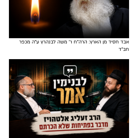
אבד חסיד מן הארץ: הרה"ח ר' משה לבנהרץ ע"ה מכפר
חב"ד