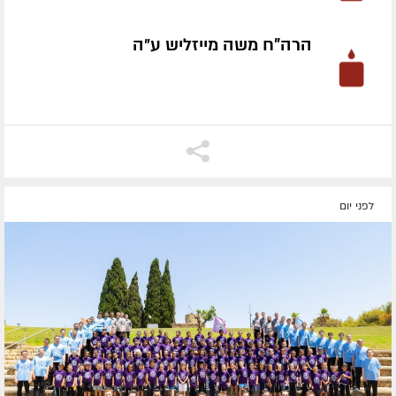
הרה"ח משה מייזליש ע״ה
לפני יום