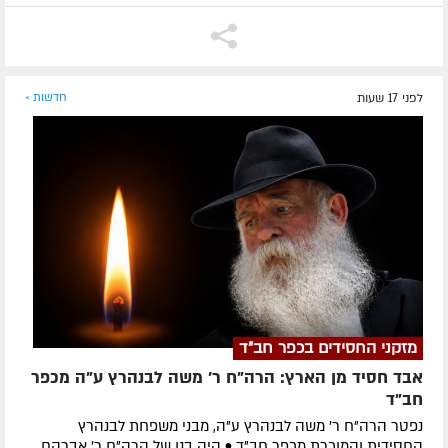
לפני 17 שעות
חדשות »
מזקני החסידים בכפר חב"ד
אבד חסיד מן הארץ: הרה"ח ר' משה לבנהרץ ע"ה מכפר
חב"ד
נפטר הרה"ח ר' משה לבנהרץ ע"ה, מבני משפחת לבנהרץ
החסידית והמוכרת מכפר חב"ד • היה בנו של הרה"ח ר' אברהם