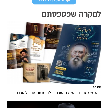
למקרה שפספסתם
מקודם
''יקר מטיטניום'': המגזין המרהיב לכ’ מנחם־אב | להורדה