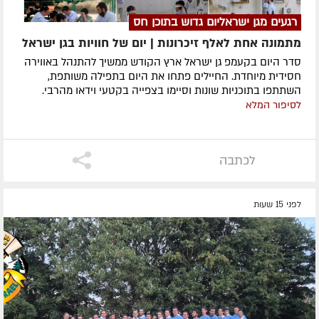
רגעים מגן ישראליום גדוש בתוכן חס
מתמונה אחת לאלף זיכרונות | יום של חוויות בגן ישראל
סדר היום בקעמפ גן ישראל ארץ הקודש ממשיך להתנהל באווירה
חסידית מיוחדת. החיילים פתחו את היום בתפילה משותפת,
השתתפו בתוכניות שונות וסיימו בצפייה בקטעי וידאו מהרבי.
לסיפור המלא
לכתבה
לפני 15 שעות