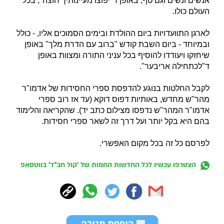
אנשים ונשים וגם טף, באופן ד"יפוצו מעיינותיך חוצה", בכל
העולם כולו.
לארגן התוועדויות ביום ההולדת ובימים הסמוכים אליו, - כולל
ובמיוחד - ביום השבת קודש "ברוב עם הדרת מלך" באופן
שיחזקו ויעודדו להוסיף בכל עניני התורה ומצוות באופן
ד"לכתחילה אריבער".
לקבל החלטות בנוגע להדפסת ספרי החסידות של אדמו"ר
מהר"ש מחדש, באותיות דפוס דוקא (עד אז רוב ספרי
אדמו"ר המהר"ש נדפסו מצילום כתב יד). שהקריאה והלימוד
בהם היא בקל יותר ועל דרך זה לשאר ספרי חסידות.
לפרסם כל זה בכל מקום האפשרי.
הצטרפו עכשיו לכל החדשות החמות של 'קול חב"ד' בווטסאפ