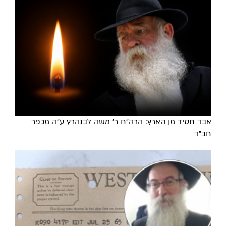
אבד חסיד מן הארץ: הרה"ח ר' משה לבנהרץ ע"ה מכפר
חב"ד