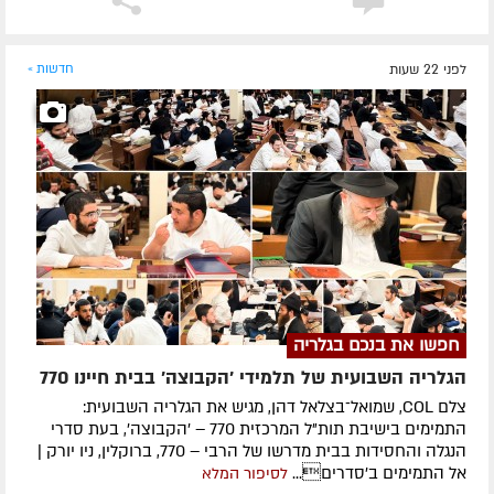
לפני 22 שעות
חדשות »
חפשו את בנכם בגלריה
הגלריה השבועית של תלמידי 'הקבוצה' בבית חיינו 770
צלם COL, שמואל־בצלאל דהן, מגיש את הגלריה השבועית:
התמימים בישיבת תות"ל המרכזית 770 – 'הקבוצה', בעת סדרי
הנגלה והחסידות בבית מדרשו של הרבי – 770, ברוקלין, ניו יורק |
אל התמימים ב'סדרים...
לסיפור המלא