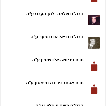
הרה"ח שלמה זלמן העכט ע״ה
הרה"ח רפאל אדרוסיער ע״ה
מרת פריווא גאלדשטיין ע״ה
מרת אסתר פרידה חיימסון ע״ה
הרה"ח משה מייזליש ע״ה