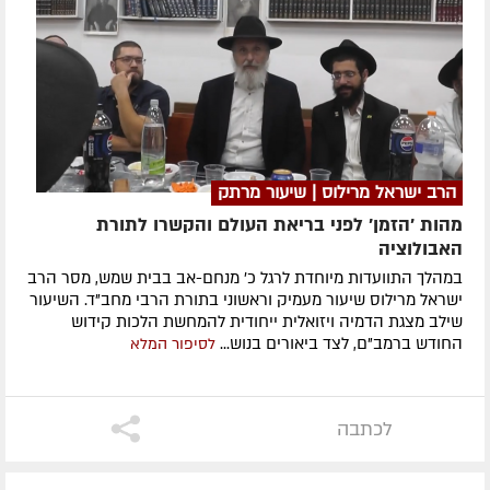
הרב ישראל מרילוס | שיעור מרתק
מהות 'הזמן' לפני בריאת העולם והקשרו לתורת
האבולוציה
במהלך התוועדות מיוחדת לרגל כ' מנחם-אב בבית שמש, מסר הרב
ישראל מרילוס שיעור מעמיק וראשוני בתורת הרבי מחב"ד. השיעור
שילב מצגת הדמיה ויזואלית ייחודית להמחשת הלכות קידוש
החודש ברמב"ם, לצד ביאורים בנוש...
לסיפור המלא
לכתבה