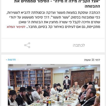
"אצל הקב"ה מילה זו מילה" - הסיפור שממחיש את
ההבטחה
הכתבה עוסקת במצוות מעשר וצדקה ובסגולתה להביא לעשירות,
כפי שמובטח בפסוק ״עשר תעשר״. דרך סיפור משעשע על יהודי
שתרם וחיכה לקבל פי עשרה מחצין את הבטחת ה' שאכן
מתקיימת, גם אם לעיתים באיחור קל. בסיום, מחבר...
לסיפור המלא
לכתבה
לפני 21 שעות
חדשות »