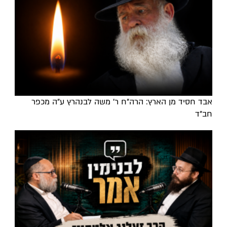
אבד חסיד מן הארץ: הרה"ח ר' משה לבנהרץ ע"ה מכפר
חב"ד