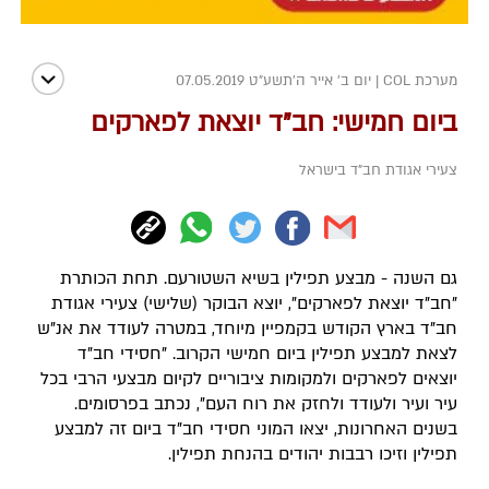
מערכת COL
|
יום ב' אייר ה׳תשע״ט 07.05.2019
ביום חמישי: חב"ד יוצאת לפארקים
צעירי אגודת חב"ד בישראל
גם השנה - מבצע תפילין בשיא השטורעם. תחת הכותרת
"חב"ד יוצאת לפארקים", יוצא הבוקר (שלישי) צעירי אגודת
חב"ד בארץ הקודש בקמפיין מיוחד, במטרה לעודד את אנ"ש
לצאת למבצע תפילין ביום חמישי הקרוב. "חסידי חב"ד
יוצאים לפארקים ולמקומות ציבוריים לקיום מבצעי הרבי בכל
עיר ועיר ולעודד ולחזק את רוח העם", נכתב בפרסומים.
בשנים האחרונות, יצאו המוני חסידי חב"ד ביום זה למבצע
תפילין וזיכו רבבות יהודים בהנחת תפילין.