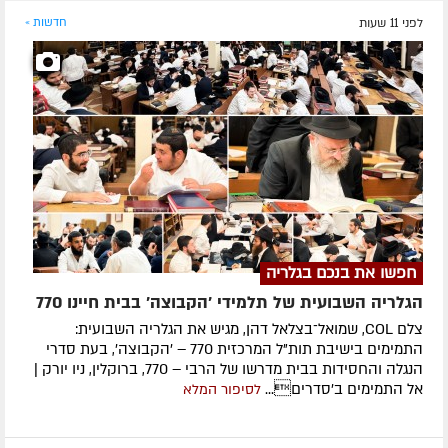
לפני 11 שעות
חדשות »
חפשו את בנכם בגלריה
הגלריה השבועית של תלמידי 'הקבוצה' בבית חיינו 770
צלם COL, שמואל־בצלאל דהן, מגיש את הגלריה השבועית:
התמימים בישיבת תות"ל המרכזית 770 – 'הקבוצה', בעת סדרי
הנגלה והחסידות בבית מדרשו של הרבי – 770, ברוקלין, ניו יורק |
אל התמימים ב'סדרים...
לסיפור המלא