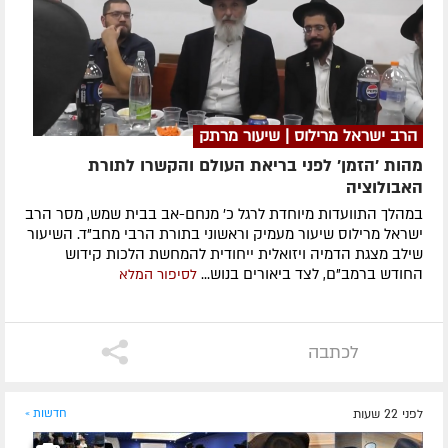
הרב ישראל מרילוס | שיעור מרתק
מהות 'הזמן' לפני בריאת העולם והקשרו לתורת
האבולוציה
במהלך התוועדות מיוחדת לרגל כ' מנחם-אב בבית שמש, מסר הרב
ישראל מרילוס שיעור מעמיק וראשוני בתורת הרבי מחב"ד. השיעור
שילב מצגת הדמיה ויזואלית ייחודית להמחשת הלכות קידוש
החודש ברמב"ם, לצד ביאורים בנוש...
לסיפור המלא
לכתבה
לפני 22 שעות
חדשות »