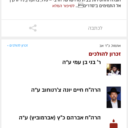
הנגלה והחסידות בבית מדרשו של הרבי – 770, ברוקלין, ניו יורק |
אל התמימים ב'סדרים...
לסיפור המלא
לכתבה
אתמול, כ"ד אב
זכרון להולכים »
זכרון להולכים
ר' בני בן עמי ע״ה
הרה"ח חיים יונה צ'רנוחוב ע״ה
הרה"ח אברהם כ"ץ (אברמוביץ) ע״ה