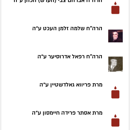
הרה"ח אברהם צבי (הערש) הכהן ע״ה
הרה"ח שלמה זלמן העכט ע״ה
הרה"ח רפאל אדרוסיער ע״ה
מרת פריווא גאלדשטיין ע״ה
מרת אסתר פרידה חיימסון ע״ה