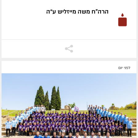
הרה"ח משה מייזליש ע״ה
לפני יום