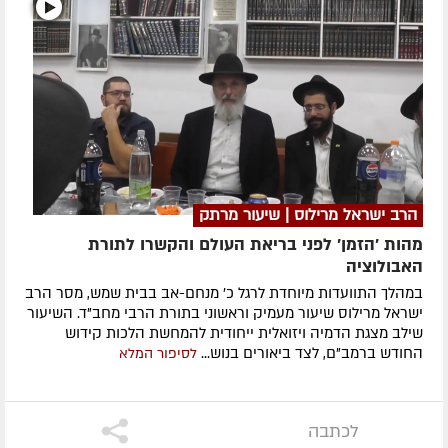
הרב ישראל מרילוס | שיעור מרתק
מהות 'הזמן' לפני בריאת העולם והקשרו לתורת
האבולוציה
במהלך התוועדות מיוחדת לרגל כ' מנחם-אב בבית שמש, מסר הרב
ישראל מרילוס שיעור מעמיק וראשוני בתורת הרבי מחב"ד. השיעור
שילב מצגת הדמיה ויזואלית ייחודית להמחשת הלכות קידוש
החודש ברמב"ם, לצד ביאורים בנוש...
לסיפור המלא
לכתבה