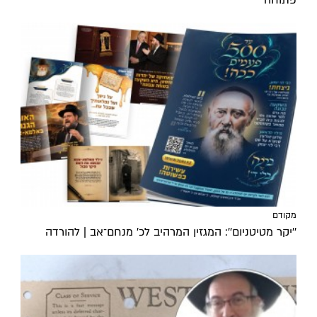
פתוחה
מקודם
''יקר מטיטניום'': המגזין המרהיב לכ’ מנחם־אב | להורדה