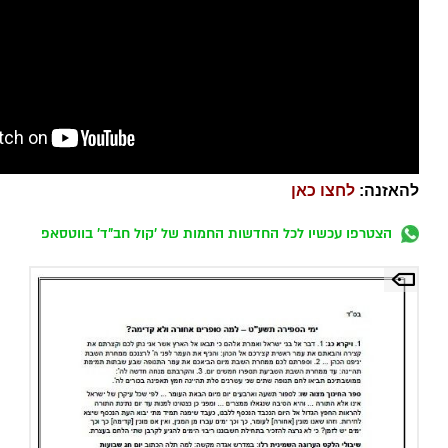
להאזנה:
לחצו כאן
הצטרפו עכשיו לכל החדשות החמות של 'קול חב"ד' בווטסאפ