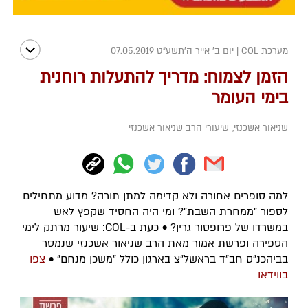
מערכת COL
|
יום ב' אייר ה׳תשע״ט 07.05.2019
הזמן לצמוח: מדריך להתעלות רוחנית
בימי העומר
שניאור אשכנזי
,
שיעורי הרב שניאור אשכנזי
למה סופרים אחורה ולא קדימה למתן תורה? מדוע מתחילים
לספור "ממחרת השבת"? ומי היה החסיד שקפץ לאש
במשרדו של פרופסור גרין? • כעת ב-COL: שיעור מרתק לימי
הספירה ופרשת אמור מאת הרב שניאור אשכנזי שנמסר
בביהכנ"ס חב"ד בראשל"צ בארגון כולל "משכן מנחם" •
צפו
בווידאו