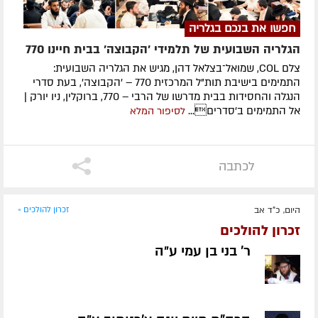
חפשו את בנכם בגלריה
הגלריה השבועית של תלמידי 'הקבוצה' בבית חיינו 770
צלם COL, שמואל־בצלאל דהן, מגיש את הגלריה השבועית:
התמימים בישיבת תות"ל המרכזית 770 – 'הקבוצה', בעת סדרי
הנגלה והחסידות בבית מדרשו של הרבי – 770, ברוקלין, ניו יורק |
אל התמימים ב'סדרים...
לסיפור המלא
לכתבה
היום, כ"ד אב
זכרון להולכים »
זכרון להולכים
ר' בני בן עמי ע״ה