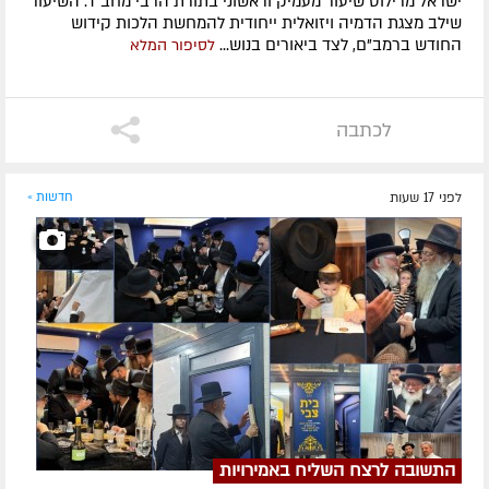
ישראל מרילוס שיעור מעמיק וראשוני בתורת הרבי מחב"ד. השיעור
שילב מצגת הדמיה ויזואלית ייחודית להמחשת הלכות קידוש
החודש ברמב"ם, לצד ביאורים בנוש...
לסיפור המלא
לכתבה
לפני 17 שעות
חדשות »
התשובה לרצח השליח באמירויות