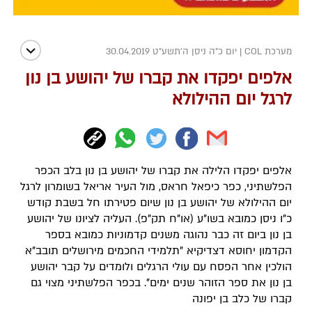
מערכת COL
|
יום כ"ה ניסן ה׳תשע״ט 30.04.2019
אלפים יפקדו את קברו של יהושע בן נון
לרגל יום ההילולא
אלפים יפקדו הלילה את קברו של יהושע בן נון בלב הכפר
הפלשתיני, כפר כיפאל חראס, מול העיר אריאל בשומרון לרגל
יום ההילולא של יהושע בן נון שיום פטירתו חל בשבת קודש
כ"ו ניסן כמובא בשו"ע (או"ח תק"פ). העליה לציונו של יהושע
בן נון ביום זה כבר נהוגה משנים קדמוניות כמובא בספר
הקדמון יחוסא דצדיקיא "תלמידי החכמים מירושלים תובב"א
הולכין אחר הפסח עם עולי הרגלים ולומדים על קבר יהושע
בן נון את ספר הזוהר שנים ימים". בכפר הפלשתיני מצוי גם
קברו של כלב בן יפונה