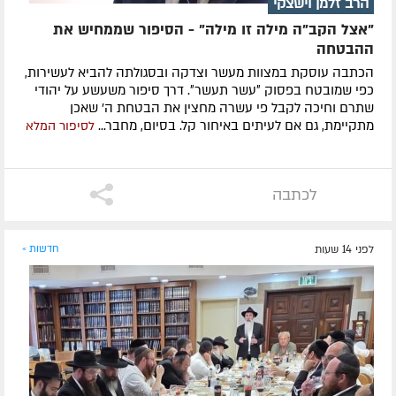
הרב זלמן וישצקי
"אצל הקב"ה מילה זו מילה" - הסיפור שממחיש את
ההבטחה
הכתבה עוסקת במצוות מעשר וצדקה ובסגולתה להביא לעשירות,
כפי שמובטח בפסוק ״עשר תעשר״. דרך סיפור משעשע על יהודי
שתרם וחיכה לקבל פי עשרה מחצין את הבטחת ה' שאכן
מתקיימת, גם אם לעיתים באיחור קל. בסיום, מחבר...
לסיפור המלא
לכתבה
לפני 14 שעות
חדשות »