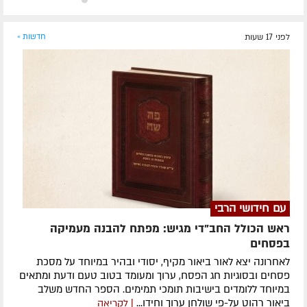
לפני 17 שעות
חדשות »
עם חידושי הרבי
ראש הכולל החב"די מגיש: מפתח להבנה מעמיקה
בפסחים
לאחרונה ​יצא לאור ביאור מקיף, יסודי ובהיר במיוחד על מסכת
פסחים ובסוגיות חג הפסח, ערוך ומעומד בטוב טעם ודעת ומתאים
במיוחד ללומדים בישיבות תומכי תמימים. ​הספר החדש משלב
ביאור רהוט על-פי שולחן ערוך וחידו...
| לקריאה