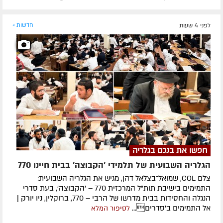
לפני 4 שעות
חדשות »
חפשו את בנכם בגלריה
הגלריה השבועית של תלמידי 'הקבוצה' בבית חיינו 770
צלם COL, שמואל־בצלאל דהן, מגיש את הגלריה השבועית:
התמימים בישיבת תות"ל המרכזית 770 – 'הקבוצה', בעת סדרי
הנגלה והחסידות בבית מדרשו של הרבי – 770, ברוקלין, ניו יורק |
אל התמימים ב'סדרים...
לסיפור המלא