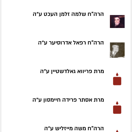
הרה"ח שלמה זלמן העכט ע״ה
הרה"ח רפאל אדרוסיער ע״ה
מרת פריווא גאלדשטיין ע״ה
מרת אסתר פרידה חיימסון ע״ה
הרה"ח משה מייזליש ע״ה