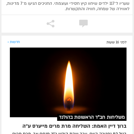
שעריו ל־117 ילדים שיחוו קיץ חסידי ועוצמתי. החניכים הגיעו מ־7 מדינות,
לאווירה של שמחה, חוויה והתקשרות.
לפני 16 שעות
חדשות »
משליחות חב"ד הראשונות בהולנד
ברוך דיין האמת: השליחה מרת מרים מייערס ע"ה
בגיל 82 נפטרה היום, ערב שבת קודש כ"ד מנחם אב, מרת מרים