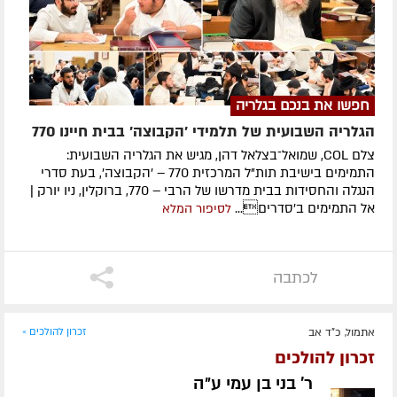
חפשו את בנכם בגלריה
הגלריה השבועית של תלמידי 'הקבוצה' בבית חיינו 770
צלם COL, שמואל־בצלאל דהן, מגיש את הגלריה השבועית:
התמימים בישיבת תות"ל המרכזית 770 – 'הקבוצה', בעת סדרי
הנגלה והחסידות בבית מדרשו של הרבי – 770, ברוקלין, ניו יורק |
אל התמימים ב'סדרים...
לסיפור המלא
לכתבה
אתמול, כ"ד אב
זכרון להולכים »
זכרון להולכים
ר' בני בן עמי ע״ה