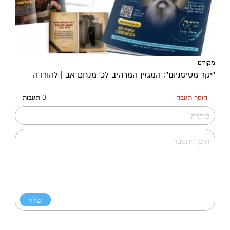
מקודם
''יקר מטיטניום'': המגזין המרהיב לכ’ מנחם־אב | להורדה
הוסף תגובה
0 תגובות