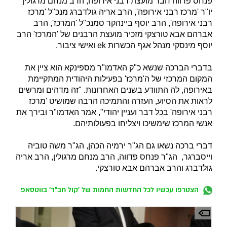
פנחס פדווה חבר מועצת רבני אירופה, הרב מנחם מרגולין
יו"ר 'מרכז רבני אירופה', הרב אריה גולדברג מנכ"ל 'מרכז
רבני אירופה', הרב יוסף ביינהקר סמנכ"ל 'המרכז', הרב
אברהם אבא טורצקי מזכיר מועצת הרבנים של 'המרכז' הרב
יוסף מינסקי מנהל אגף הכשרות ek ואישי ציבור.
בדברי הברכה שנשא כ"ק האדמו"ר מספינקא הוא ציין את
המקום המרכזי של ה'מרכז' בפעילות היהודית המתקיימת
באירופה, לה התוודע בשנים האחרונות. "זה מדהים ומרשים
לראות את הסיוע, העזרה והתמיכה הרבה שמושיט 'מרכז
רבני אירופה' בכל דבר ועניין יהודי", אמר האדמו"ר ובירך את
אנשי המרכז שימשיכו ויצליחו בפעולותיהם.
דברי ברכה נשאו גם הג"ר ירמיה הכהן, הג"ר משה טוביה
וייסברגר, הג"ר פנחס פדווה, הרב מנחם מרגולין, הרב אריה
גולדברג והרב אברהם אבא טורצקי.
הצטרפו עכשיו לכל החדשות החמות של 'קול חב"ד' בווטסאפ