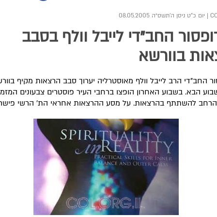
|
יום כ"ט ניסן ה׳תשס״ה 08.05.2005
פסור החב"די לייבל וולף בסבב
ות בוורשא
ר החב"די הרב לייבל וולף מאוסטרליה יערוך סבב הרצאות מקיף בוור
שבוע הבא. בשבוע האחרון הופצו ברחבי העיר פוסטרים צבעונים המזמי
הרחב להשתתף בהרצאות. על מסע ההרצאות אחראי הת' הרשי פישר.