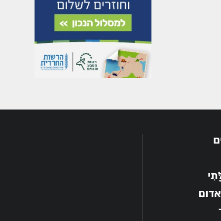
ם
תִי
אדום