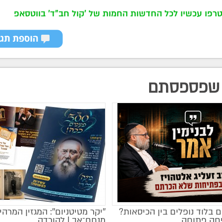
רפו עכשיו לכל החדשות החמות של 'קול חב"ד' בווטסאפ
שפספסתם
 בלוד נופלים בין הכיסאות?
''יקר מטיטניום'': המגזין המרהי
מקודם
חה פתוחה
מנחם־אב | להורדה