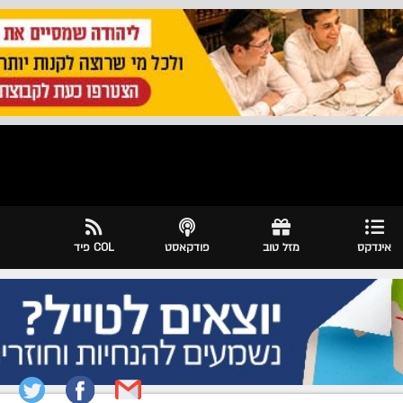
אינדקס
מזל טוב
פודקאסט
COL פיד