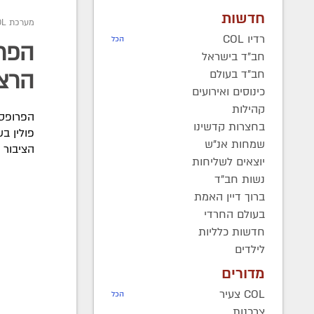
חדשות
מערכת COL
רדיו COL
הכל
הפרו
חב"ד בישראל
חב"ד בעולם
הרצא
כינוסים ואירועים
קהילות
הפרופסו
בחצרות קדשינו
פולין ב
שמחות אנ"ש
הציבור 
יוצאים לשליחות
נשות חב"ד
ברוך דיין האמת
בעולם החרדי
חדשות כלליות
לילדים
מדורים
COL צעיר
הכל
צרכנות