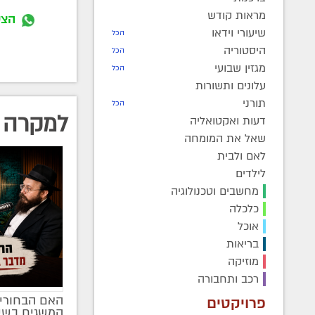
מראות קודש
הצט
שיעורי וידאו
הכל
היסטוריה
הכל
מגזין שבועי
הכל
עלונים ותשורות
תורני
הכל
למקרה 
דעות ואקטואליה
שאל את המומחה
לאם ולבית
לילדים
מחשבים וטכנולוגיה
כלכלה
אוכל
בריאות
מוזיקה
רכב ותחבורה
האם הבחורים
פרויקטים
מקודם
המשגיח בשי