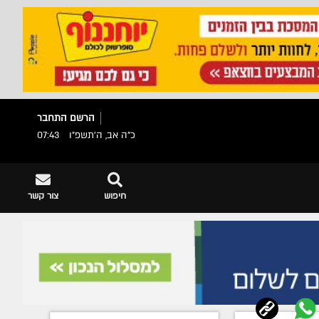
הרשם
התחבר
כ"ה אב, ה׳תשפ״ו
07:43
חיפוש
צור קשר