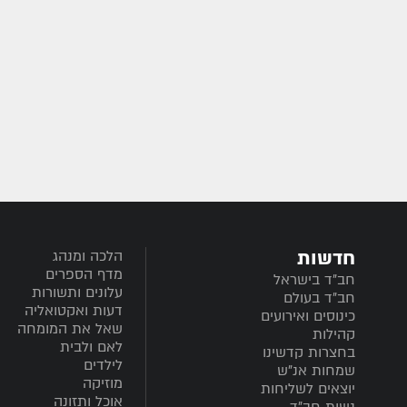
חדשות
הלכה ומנהג
מדף הספרים
חב”ד בישראל
עלונים ותשורות
חב”ד בעולם
דעות ואקטואליה
כינוסים ואירועים
שאל את המומחה
קהילות
לאם ולבית
בחצרות קדשינו
לילדים
שמחות אנ"ש
מוזיקה
יוצאים לשליחות
אוכל ותזונה