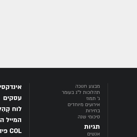
אינדקסי
מבצע חנוכה
תהלוכות ל"ג בעומר
עסקים
ג' תמוז
אירועים מיוחדים
לוח קְהִלָּ
בחירות
סיכומי שנה
המייל ה
תגיות
COL פיד
אנשים