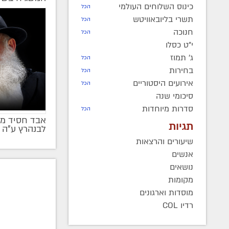
כינוס השלוחים העולמי
הכל
תשרי בליובאוויטש
הכל
חנוכה
הכל
י"ט כסלו
ג' תמוז
הכל
בחירות
הכל
אירועים היסטוריים
הכל
סיכומי שנה
סדרות מיוחדות
הכל
אבד חסיד מן
תגיות
לבנהרץ ע"ה 
שיעורים והרצאות
אנשים
נושאים
מקומות
מוסדות וארגונים
רדיו COL