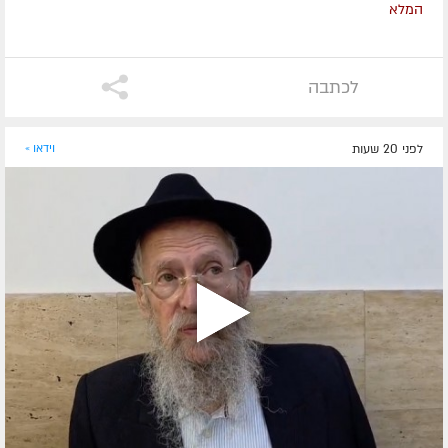
המלא
לכתבה
לפני 20 שעות
וידאו »