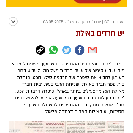
מערכת COL
|
יום כ"ט ניסן ה׳תשס״ה 08.05.2005
יש חרדים באילת
המדור 'יחידה ומיוחדת' המתפרסם בשבועון 'משפחה' מביא
מידי שבוע סיפור של אשה חרדית מצליחה. השבוע בחר
העיתון להביא את סיפרה של הרבנית טילא הכט, מנהלת
בית ספר חב"ד באילת ושליחת הרבי בעיר. "בית חב"ד
מאילת הוא מהפעילים ביותר בארץ", סיפרה הרבנית הכט.
"יש בו פעילות סביב השעון. בכל שעה אפשר למצוא בבית
חב"ד אנשים מתקרבים המחפשים להשתלב בשיעורי
חסידות, ועוד.צילום המדור ב'כתבה מלאה'