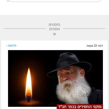
פוסטים
נוספים
לפני 13 שעות
חדשות »
מזקני החסידים בכפר חב"ד