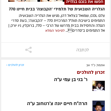
חפשו את בנכם בגלריה
הגלריה השבועית של תלמידי 'הקבוצה' בבית חיינו 770
צלם COL, שמואל־בצלאל דהן, מגיש את הגלריה השבועית:
התמימים בישיבת תות"ל המרכזית 770 – 'הקבוצה', בעת סדרי
הנגלה והחסידות בבית מדרשו של הרבי – 770, ברוקלין, ניו יורק |
אל התמימים ב'סדרים...
לסיפור המלא
לכתבה
אתמול, כ"ד אב
זכרון להולכים »
זכרון להולכים
ר' בני בן עמי ע״ה
הרה"ח חיים יונה צ'רנוחוב ע״ה