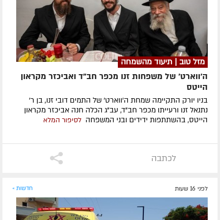
מזל טוב | תיעוד מהשמחה
ה'ווארט' של משפחות זנו מכפר חב"ד ואביכזר מקראון
הייטס
בניו יורק התקיימה שמחת ה'ווארט' של התמים דובי זנו, בן ר'
נתנאל זנו ורעייתו מכפר חב"ד, עב"ג הכלה חנה אביכזר מקראון
הייטס, בהשתתפות ידידים ובני המשפחה
לסיפור המלא
לכתבה
לפני 16 שעות
חדשות »