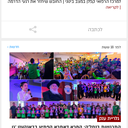
למרכז הרפואי קפלן במצב בינוני | החובש שיחזר את רגעי הדרמה
| לקריאה
לכתבה
לפני 18 שעות
חדשות »
גלריית ענק
התרגשות בנחל'ה: המרא דאתרא הפתיע בבאנקעט 'גן