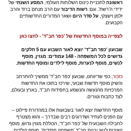
ראשונה
לתכניית כינוס השלוחות העולמי,
המסע השנתי
של
ידידי ה'רשת'. וגם:
רשות הדיבור
עם הרב מנחם ברוד והרב
זלמן וישצקי,
על סדר היום
ושאר המדורים החדשותיים
הקבועים.
לצפייה במוסף החדשות של 'כפר חב"ד' - לחצו כאן
שבועון 'כפר חב"ד' יוצא לאור השבוע עם 5 חלקים
גדושים לכל המשפחה - 148 עמודים: מגזין, מוסף
לנשים, מוסף לנערות, מוסף לילדים ומוסף החדשות.
כזכור
, כפי שדיווחנו, שבועון 'כפר חב"ד' ממשיך להתרחב
והשיק מוסף חדשות שבועי, שירכז בתוכו את החדשות
המרכזיות מהנעשה והנשמע בחסידות חב"ד, בארץ ובעולם,
לצד כתבות וטורים.
מוסף החדשות יוצא לאור בשבועות אלו במהדורת פיילוט –
עם הפנים לעתיד ושדרוגים רבים שבדרך – והוא מצטרף
לחבילה השבועית של 'כפר חב"ד', הכוללת מגזין גדוש, מוסף
האיכות לנשי ובנות חב"ד 'משפחה חסידית', מוסף הילדים