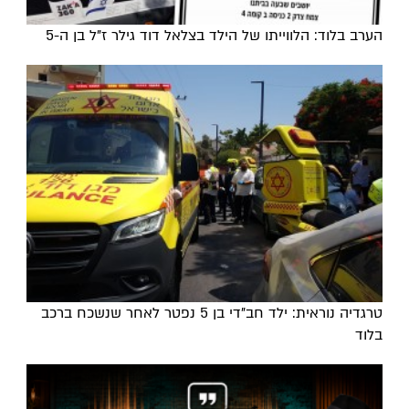
הערב בלוד: הלווייתו של הילד בצלאל דוד גילר ז"ל בן ה-5
טרגדיה נוראית: ילד חב"די בן 5 נפטר לאחר שנשכח ברכב
בלוד