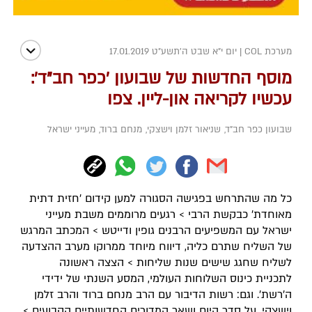
מערכת COL
|
יום י"א שבט ה׳תשע״ט 17.01.2019
מוסף החדשות של שבועון 'כפר חב"ד':
עכשיו לקריאה און-ליין. צפו
שבועון כפר חב"ד
,
שניאור זלמן וישצקי
,
מנחם ברוד
,
מעייני ישראל
כל מה שהתרחש בפגישה הסגורה למען קידום 'חזית דתית
מאוחדת' כבקשת הרבי > רגעים מרוממים משבת מעייני
ישראל עם המשפיעים הרבנים גופין ודייטש > המכתב המרגש
של השליח שתרם כליה, דיווח מיוחד ממרוקו מערב ההצדעה
לשליח שחגג שישים שנות שליחות > הצצה ראשונה
לתכניית כינוס השלוחות העולמי, המסע השנתי של ידידי
ה'רשת'. וגם: רשות הדיבור עם הרב מנחם ברוד והרב זלמן
וישצקי, על סדר היום ושאר המדורים החדשותיים הקבועים >