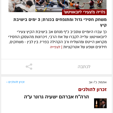
גלריה מ'צעירי ליובאוויטש'
משחק חסידי גדול ומתנפחים בכנרת; 3 ימים בישיבת
קיץ
כך עברו היומיים שסביב כ"ף מנחם אב בישיבת הקיץ צעירי
ליובאוויטש: עלייה לקברו של אח הרבי, זיכרונות מהעסקן החסידי
מקראון הייטס ומהשליח ורב הקהילה בפריז. בין לבין - משחקים,
חידונים ושפע של אטרקציות
| לצפייה
לכתבה
אתמול, כ"ו אב
זכרון להולכים »
זכרון להולכים
הרה"ח אברהם ישעיה גרונר ע״ה