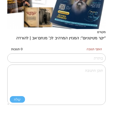
מקודם
''יקר מטיטניום'': המגזין המרהיב לכ’ מנחם־אב | להורדה
הוסף תגובה
0 תגובות