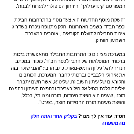
המפורסם 'קינדערלאך' והירחון הפופולרי לנערות 'לבנות'.
"השקת מוסף החדשות היא צעד נוסף בהתרחבות חבילת
'כפר חב"ד' בשנים האחרונות וחלק מתנופה ניכרת בשדרוג
איכות החבילה לתועלת הקוראים", אומרים במערכת
השבועון הוותיק.
במערכת מציינים כי התרחבות החבילה מתאפשרת בזכות
ברכותיו המופלאות של הרבי ל'כפר חב"ד'. כזכור, במכתב
הנדיר לרגל גיליון החמש-מאות, כתב הרבי: "והנני שולח בזה
את איחולי הלבביים וברכותי לחברי המערכת, הכותבים
והקוראים של עיתון חשוב זה, שליט"א, אשר השם יתברך
יצליחם ללכת מחיל אל חיל בעריכת ובהפצת העיתון ובהפצת
תוכנו, שענינו הוא הפצת היהדות, תורה ומצוותי', בכלל,
והפצת מעינות תורת החסידות חוצה, בפרט".
חסיד, עוד אין לך מנוי?
בקליק אחד ואתה חלק
מהמשפחה