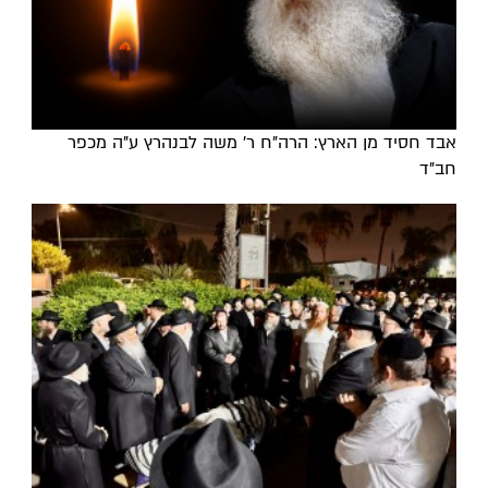
אבד חסיד מן הארץ: הרה"ח ר' משה לבנהרץ ע"ה מכפר
חב"ד