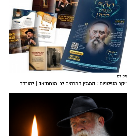
מקודם
''יקר מטיטניום'': המגזין המרהיב לכ’ מנחם־אב | להורדה