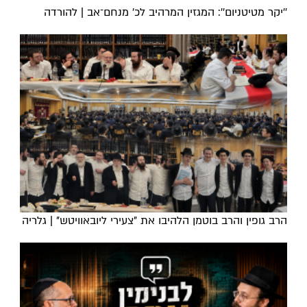
''יקר מטיטניום'': המגזין המרהיב לכ’ מנחם־אב | להורדה
הרב גופין והרב בוטמן הלהיבו את "צעירי ליובאוויטש" | גלריה