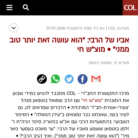
מערכת COL
|
יום כ"ד תמוז ה׳תשע״ח 07.07.2018
אביו של הרבי: "הוא עושה זאת יותר טוב
ממני" • מוצ"ש חי
מוצ"ש חי
,
שמואל בוטמן
מרכז התקשורת החב"די - COL מתכבד להגיש כמידי שבוע
את התוכנית
"מוצ"ש חי"
עם הרב שמואל בוטמאן מנהל
'צעירי-אגודת-חב"ד' המרכזית • הדברים שמראים לנו, גם
לעיני בשר, שאנחנו כבר נמצאים ב"עידן הגאולה" • הסיפור
השבועי: בהתוועדות הרבי עם אנ"ש בפאריז, סיפר הרה"ח ר'
זלמן בוטמאן ששמע מאביו של הרבי: "ער מאכט בעסער פאר
מיר" ("הוא עושה זאת יותר טוב ממני"). ואיך הגיב הרבי? •