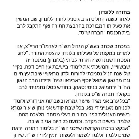
בחזרה ללונדון
לאחר כשנה החליט הרב גוטניק לחזור ללונדון, שם המשיך
את פעילותו המבורכת בהרבצת התורה ואף התקבל לרב
בית הכנסת "חברה ש"ס".
במכתב שכתב בעש"ק הגדול תש"ח לאדמו"ר הריי"צ, אנו
למדים במקצת על פעילותו בלונדון להצפת התורה. "לחג
הפסח דשנת תש"ז חזרתי לביתי (בלונדון) ממנטרייה
שבשווייץ, והמשכתי את לימודי בישיבת עץ חיים דפה. בקיץ
של שנה הנ"ל נסמכתי להורות ולדון מראשי ישיבת עץ חיים
וגם מהגאון שמואל יוסף ראבינאוו שיח' וידידנו הרב הגאון
הח' ר' ירחמיאל בנימינסאהן. בחודש כסלו נתמניתי לרב
בקהלה חברה ש"ס בלונדון.
"בכל ערב אני מגיד שיעור גמרא ובשבתות אני דורש ולומד
לפניהם מענייני דיומא. בכל שבת קודש אני נותן שיעור גמרא
בשפה האנגלית לפני בחורים בעלי מסחר ומלאכה מהם
שלמדו בישיבות מקדם. וכמעט כל היום אני בישיבה.
"אבקש ברכתו הקדושה שיזכני השי"ת בלימוד התורה ויראת
שמים ללמוד וללמד לשמור ולעשות ויזמין לידי השי"ת שידוך