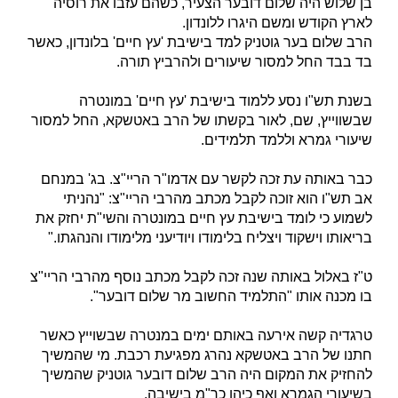
בן שלוש היה שלום דובער הצעיר, כשהם עזבו את רוסיה
לארץ הקודש ומשם היגרו ללונדון.
הרב שלום בער גוטניק למד בישיבת 'עץ חיים' בלונדון, כאשר
בד בבד החל למסור שיעורים ולהרביץ תורה.
בשנת תש"ו נסע ללמוד בישיבת 'עץ חיים' במונטרה
שבשווייץ, שם, לאור בקשתו של הרב באטשקא, החל למסור
שיעורי גמרא וללמד תלמידים.
כבר באותה עת זכה לקשר עם אדמו"ר הריי"צ. בג' במנחם
אב תש"ו הוא זוכה לקבל מכתב מהרבי הריי"צ: "נהניתי
לשמוע כי לומד בישיבת עץ חיים במונטרה והשי"ת יחזק את
בריאותו וישקוד ויצליח בלימודו ויודיעני מלימודו והנהגתו."
ט"ז באלול באותה שנה זכה לקבל מכתב נוסף מהרבי הריי"צ
בו מכנה אותו "התלמיד החשוב מר שלום דובער".
טרגדיה קשה אירעה באותם ימים במנטרה שבשוייץ כאשר
חתנו של הרב באטשקא נהרג מפגיעת רכבת. מי שהמשיך
להחזיק את המקום היה הרב שלום דובער גוטניק שהמשיך
בשיעורי הגמרא ואף כיהן כר"מ בישיבה.