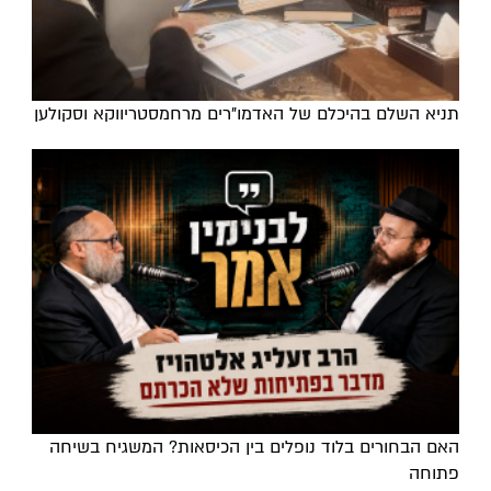
תניא השלם בהיכלם של האדמו"רים מרחמסטריווקא וסקולען
האם הבחורים בלוד נופלים בין הכיסאות? המשגיח בשיחה
פתוחה