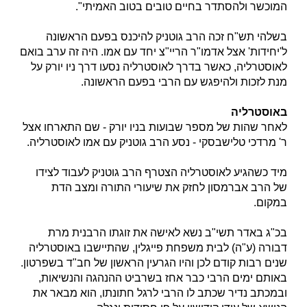
המוכשר ולהסתדר בחיים טובים בטוב האמיתי".
בשלהי תש"ח זכה הרב גוטניק להיכנס בפעם הראשונה
ל'יחידות' אצל אדמו"ר הריי"צ יחד עם אמו. היה זה ערב בואם
לאוסטרליה, כאשר בדרך לאוסטרליה נסעו דרך ניו יורק על
מנת לזכות ולהיפגש עם הרבי בפעם הראשונה.
באוסטרליה
לאחר שהות של מספר שבועות בניו יורק - שם התארחו אצל
ר' מרדכי טלישבסקי - נסע הרב גוטניק עם אמו לאוסטרליה.
מיד כשהגיע לאוסטרליה הצטרף הרב גוטניק לעבוד לצידו
של הרב אברמסון לחזק את שיעורי התורה ומצב הדת
במקום.
בכ"ג באדר תשי"ב נשא לאישה את זוגתו הרבנית מרת
דבורה (ע"ה) לבית משפחת פייגלין, שהתיישבו באוסטרליה
שנים רבות קודם לכן והיו הגרעין הראשון של חב"ד בשפרטון.
באותם ימים הרבי כבר אחז בשרביט ההנהגה והנשיאות,
ובמכתב נדיר שכתב לו הרבי לרגל חתונתו, הוא מבאר את