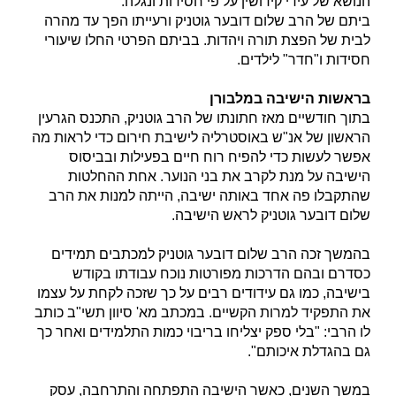
הנושא של עידי קידושין על פי חסידות ונגלה.
ביתם של הרב שלום דובער גוטניק ורעייתו הפך עד מהרה
לבית של הפצת תורה ויהדות. בביתם הפרטי החלו שיעורי
חסידות ו"חדר" לילדים.
בראשות הישיבה במלבורן
בתוך חודשיים מאז חתונתו של הרב גוטניק, התכנס הגרעין
הראשון של אנ"ש באוסטרליה לישיבת חירום כדי לראות מה
אפשר לעשות כדי להפיח רוח חיים בפעילות ובביסוס
הישיבה על מנת לקרב את בני הנוער. אחת ההחלטות
שהתקבלו פה אחד באותה ישיבה, הייתה למנות את הרב
שלום דובער גוטניק לראש הישיבה.
בהמשך זכה הרב שלום דובער גוטניק למכתבים תמידים
כסדרם ובהם הדרכות מפורטות נוכח עבודתו בקודש
בישיבה, כמו גם עידודים רבים על כך שזכה לקחת על עצמו
את התפקיד למרות הקשיים. במכתב מא' סיוון תשי"ב כותב
לו הרבי: "בלי ספק יצליחו בריבוי כמות התלמידים ואחר כך
גם בהגדלת איכותם".
במשך השנים, כאשר הישיבה התפתחה והתרחבה, עסק