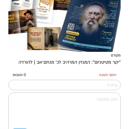
מקודם
''יקר מטיטניום'': המגזין המרהיב לכ’ מנחם־אב | להורדה
הוסף תגובה
0 תגובות