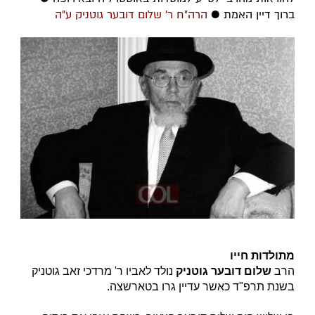
ברוך דיין האמת ●
הרה״ח ר' שלום דובער גוטניק ע"ה
מתולדות חייו
הרב
שלום דובער גוטניק
נולד לאביו ר' מרדכי זאב גוטניק
בשנת תרפ"ד כאשר עדיין גרו בטארשצה.