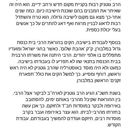
הרב גוטניק רבות בקניית מקום חדש ורחב ידיים. הוא היה זה
שאיתר את המבנים בהם שוכנת הישיבה כיום. כמה שנים
אחר-כך מצא גם מקום לישיבה גדולה. הוא טרח והשתדל
רבות לדאוג לבניין מרווח ואף דאג להתרים על כך אנשים
בעלי יכולת כספית.
בנוסף לעבודתו בישיבה, הקים בהוראת הרבי בית כנסת
גדול במלבורן, ק"ק 'אהבת שלום', כאשר בחגי ישראל ומועדיו
מתפללים בו אלפי יהודים. הרבי היתנה את משרתו הרבנית
בבית הכנסת בתנאי שזו לא תפריע לו בעבודתו בישיבה.
כמעט ולא היה מוסד באוסטרליה שהרב גוטניק לא היה ראש
וראשון, דוחף ומסייע. כך למשל הקים את כולל 'תפארת
זקנים' הראשון במלבורן.
בשנת תשכ"ג הגיע הרב גוטניק לארה"ב לביקור אצל הרבי.
בין ההוראות שקיבל מהרבי באותם ימים, להסתובב
באירופה ולבקר במוסדות חב"ד ולחזקם. כך אכן עשה
בחזרתו מהרבי לביתו. הוא עצר באירופה ועבר בקרב
מוסדות רבים, חיזקם ועודדם להמשיך בעבודתם, עבודת
הקודש.