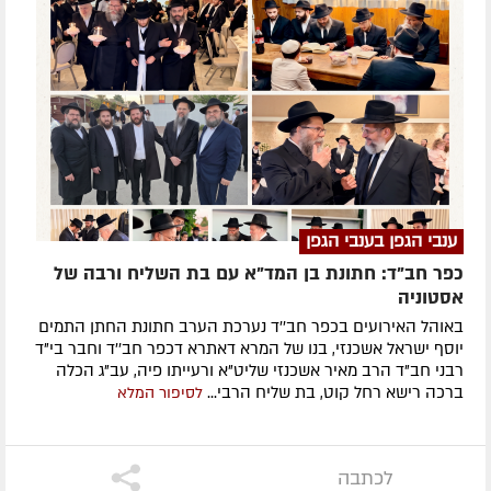
ענבי הגפן בענבי הגפן
כפר חב"ד: חתונת בן המד"א עם בת השליח ורבה של
אסטוניה
באוהל האירועים בכפר חב''ד נערכת הערב חתונת החתן התמים
יוסף ישראל אשכנזי, בנו של המרא דאתרא דכפר חב''ד וחבר בי"ד
רבני חב"ד הרב מאיר אשכנזי שליט"א ורעייתו פיה, עב"ג הכלה
ברכה רישא רחל קוט, בת שליח הרבי...
לסיפור המלא
לכתבה