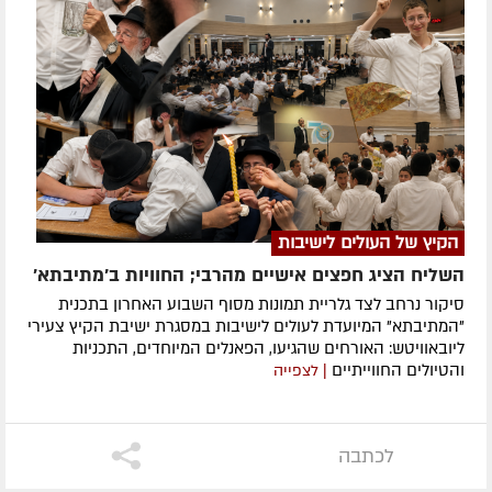
הקיץ של העולים לישיבות
השליח הציג חפצים אישיים מהרבי; החוויות ב'מתיבתא'
סיקור נרחב לצד גלריית תמונות מסוף השבוע האחרון בתכנית
"המתיבתא" המיועדת לעולים לישיבות במסגרת ישיבת הקיץ צעירי
ליובאוויטש: האורחים שהגיעו, הפאנלים המיוחדים, התכניות
והטיולים החווייתיים
| לצפייה
לכתבה