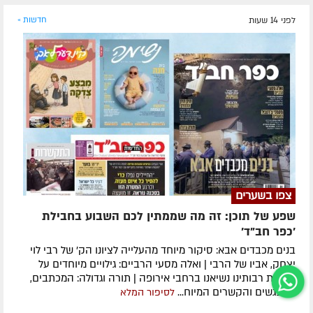
לפני 14 שעות
חדשות »
צפו בשערים
שפע של תוכן: זה מה שממתין לכם השבוע בחבילת
'כפר חב"ד'
בנים מכבדים אבא: סיקור מיוחד מהעלייה לציונו הק' של רבי לוי
יצחק, אביו של הרבי | ואלה מסעי הרביים: גילויים מיוחדים על
מסעות רבותינו נשיאנו ברחבי אירופה | תורה וגדולה: המכתבים,
המפגשים והקשרים המיוח...
לסיפור המלא