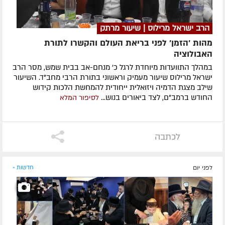
הרב ישראל מרילוס | שיעור מרתק
מהות 'הזמן' לפני בריאת העולם והקשרו לתורת
האבולוציה
במהלך התוועדות מיוחדת לרגל כ' מנחם-אב בבית שמש, מסר הרב
ישראל מרילוס שיעור מעמיק וראשוני בתורת הרבי מחב"ד. השיעור
שילב מצגת הדמיה ויזואלית ייחודית להמחשת הלכות קידוש
החודש ברמב"ם, לצד ביאורים בנוש...
לסיפור המלא
לכתבה
לפני יום
חדשות »