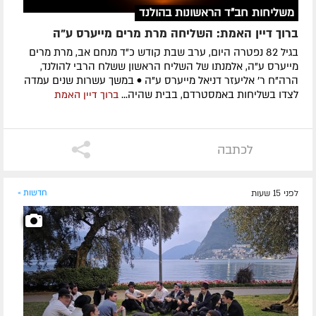
משליחות חב"ד הראשונות בהולנד
ברוך דיין האמת: השליחה מרת מרים מייערס ע"ה
בגיל 82 נפטרה היום, ערב שבת קודש כ"ד מנחם אב, מרת מרים
מייערס ע"ה, אלמנתו של השליח הראשון ששלח הרבי להולנד,
הרה"ח ר' אליעזר דניאל מייערס ע"ה • במשך עשרות שנים עמדה
לצדו בשליחות באמסטרדם, בבית שהיה...
ברוך דיין האמת
לכתבה
לפני 15 שעות
חדשות »