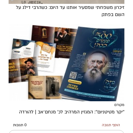
זיכרון משפחתי שמסעיר אותנו עד היום: כשהרבי דילג על
השם בפתק
מקודם
''יקר מטיטניום'': המגזין המרהיב לכ’ מנחם־אב | להורדה
הוסף תגובה
0 תגובות