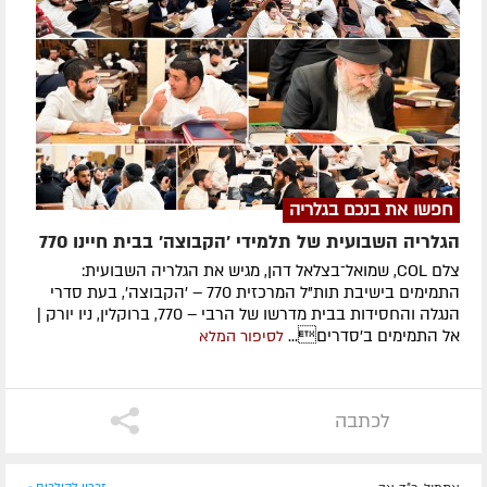
חפשו את בנכם בגלריה
הגלריה השבועית של תלמידי 'הקבוצה' בבית חיינו 770
צלם COL, שמואל־בצלאל דהן, מגיש את הגלריה השבועית:
התמימים בישיבת תות"ל המרכזית 770 – 'הקבוצה', בעת סדרי
הנגלה והחסידות בבית מדרשו של הרבי – 770, ברוקלין, ניו יורק |
אל התמימים ב'סדרים...
לסיפור המלא
לכתבה