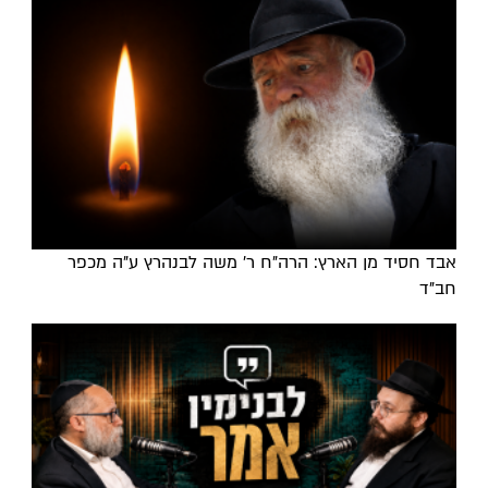
אבד חסיד מן הארץ: הרה"ח ר' משה לבנהרץ ע"ה מכפר
חב"ד