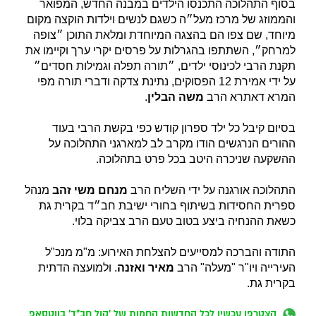
בסוף התהלוכה התכנסו הילדים במבנה החדש, המפואר
והממוזג של מרכז מעל״ה כשגם לנשים וילדות הוקצה מקום
מיוחד, שם צפו הם בהצגה המיוחדת ומלאת התוכן ״צופה
למרחק״, השתתפו בהגרלות על פרסים יקרי ערך וקיימו את
תקנת הרבי לכינוסי ילדים, ״תורה תפלה וגמילות חסדים״
על ידי אמירת 12 הפסוקים, נתינת צדקה ודברי תורה מפי
המרא דאתרא הרב
משה הבלין
.
בסיום קיבל כל ילד ספרון קודש כפי בקשת הרבי בעוד
ההורים הנרגשים הודו מקרב לב למארגני התהלוכה על
ההשקעה שניכרה היטב בכל פרט בתהלוכה.
התהלוכה אורגנה על ידי השליח הרב
מנחם משי זהב
מנהל
ספרית החסידות בשיתוף בחורי ישיבת חב״ד בקרית גת
כשאת ההנחיה ביצע בטוב טעם הרב צביקה בלוי.
התודה והברכה למסייעים להצלחת האירוע: מ"מ מנכ"ל
העירייה ויו"ר "מעלה" הרב
מאיר ואזנה
. ולמועצה הדתית
בקרית גת.
הצטרפו עכשיו לכל החדשות החמות של 'קול חב"ד' בווטסאפ