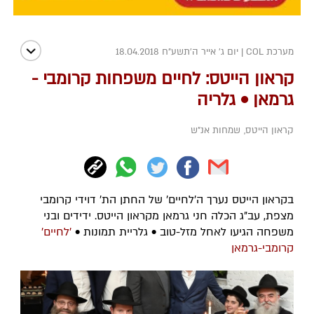
מערכת COL
|
יום ג' אייר ה׳תשע״ח 18.04.2018
קראון הייטס: לחיים משפחות קרומבי -
גרמאן • גלריה
קראון הייטס
,
שמחות אנ"ש
בקראון הייטס נערך ה'לחיים' של החתן הת' דוידי קרומבי
מצפת, עב"ג הכלה חני גרמאן מקראון הייטס. ידידים ובני
משפחה הגיעו לאחל מזל-טוב • גלריית תמונות •
'לחיים'
קרומבי-גרמאן