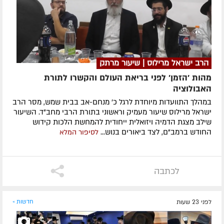
הרב ישראל מרילוס | שיעור מרתק
מהות 'הזמן' לפני בריאת העולם והקשרו לתורת
האבולוציה
במהלך התוועדות מיוחדת לרגל כ' מנחם-אב בבית שמש, מסר הרב
ישראל מרילוס שיעור מעמיק וראשוני בתורת הרבי מחב"ד. השיעור
שילב מצגת הדמיה ויזואלית ייחודית להמחשת הלכות קידוש
החודש ברמב"ם, לצד ביאורים בנוש...
לסיפור המלא
לכתבה
לפני 23 שעות
חדשות »