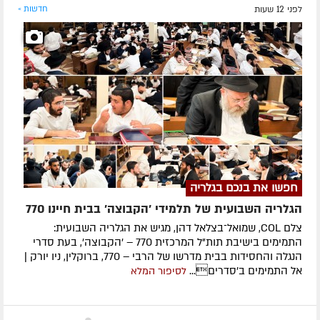
לפני 12 שעות
חדשות »
חפשו את בנכם בגלריה
הגלריה השבועית של תלמידי 'הקבוצה' בבית חיינו 770
צלם COL, שמואל־בצלאל דהן, מגיש את הגלריה השבועית:
התמימים בישיבת תות"ל המרכזית 770 – 'הקבוצה', בעת סדרי
הנגלה והחסידות בבית מדרשו של הרבי – 770, ברוקלין, ניו יורק |
אל התמימים ב'סדרים...
לסיפור המלא