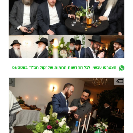
הצטרפו עכשיו לכל החדשות החמות של 'קול חב"ד' בווטסאפ