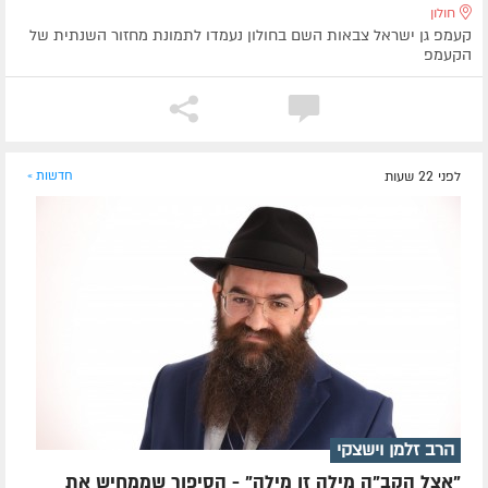
חולון
קעמפ גן ישראל צבאות השם בחולון נעמדו לתמונת מחזור השנתית של
הקעמפ
לפני 22 שעות
חדשות »
הרב זלמן וישצקי
"אצל הקב"ה מילה זו מילה" - הסיפור שממחיש את