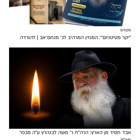
מקודם
''יקר מטיטניום'': המגזין המרהיב לכ’ מנחם־אב | להורדה
אבד חסיד מן הארץ: הרה"ח ר' משה לבנהרץ ע"ה מכפר
חב"ד