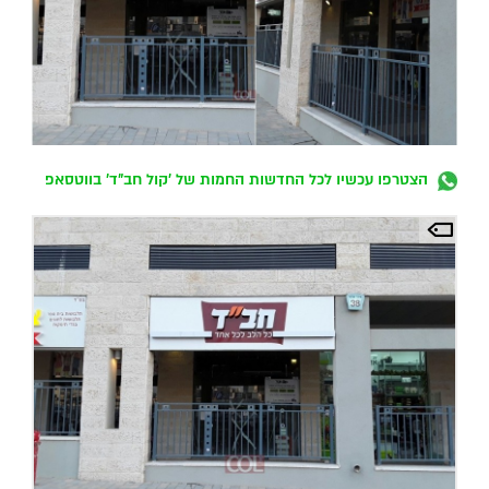
הצטרפו עכשיו לכל החדשות החמות של 'קול חב"ד' בווטסאפ