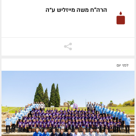
הרה"ח משה מייזליש ע״ה
לפני יום