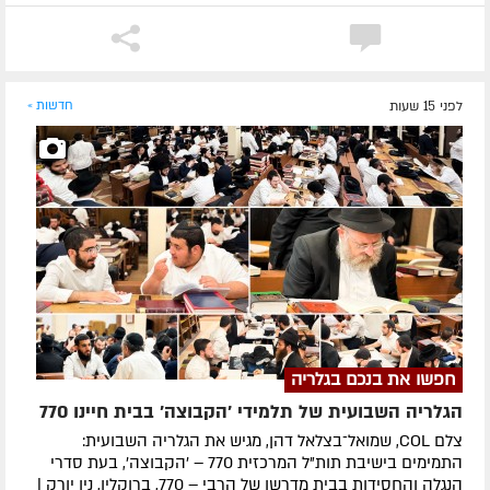
לפני 15 שעות
חדשות »
חפשו את בנכם בגלריה
הגלריה השבועית של תלמידי 'הקבוצה' בבית חיינו 770
צלם COL, שמואל־בצלאל דהן, מגיש את הגלריה השבועית:
התמימים בישיבת תות"ל המרכזית 770 – 'הקבוצה', בעת סדרי
הנגלה והחסידות בבית מדרשו של הרבי – 770, ברוקלין, ניו יורק |