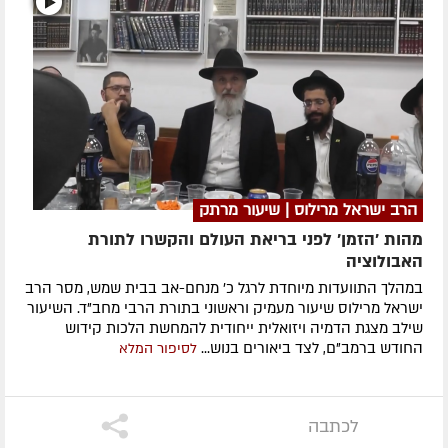
הרב ישראל מרילוס | שיעור מרתק
מהות 'הזמן' לפני בריאת העולם והקשרו לתורת
האבולוציה
במהלך התוועדות מיוחדת לרגל כ' מנחם-אב בבית שמש, מסר הרב
ישראל מרילוס שיעור מעמיק וראשוני בתורת הרבי מחב"ד. השיעור
שילב מצגת הדמיה ויזואלית ייחודית להמחשת הלכות קידוש
החודש ברמב"ם, לצד ביאורים בנוש...
לסיפור המלא
לכתבה