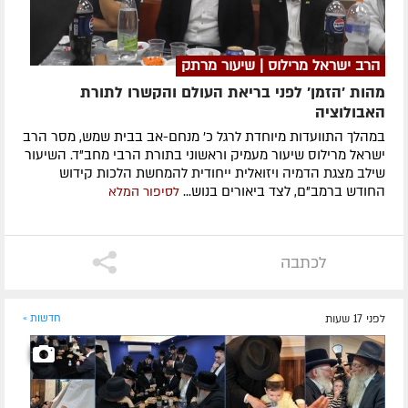
הרב ישראל מרילוס | שיעור מרתק
מהות 'הזמן' לפני בריאת העולם והקשרו לתורת
האבולוציה
במהלך התוועדות מיוחדת לרגל כ' מנחם-אב בבית שמש, מסר הרב
ישראל מרילוס שיעור מעמיק וראשוני בתורת הרבי מחב"ד. השיעור
שילב מצגת הדמיה ויזואלית ייחודית להמחשת הלכות קידוש
החודש ברמב"ם, לצד ביאורים בנוש...
לסיפור המלא
לכתבה
לפני 17 שעות
חדשות »