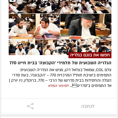
חפשו את בנכם בגלריה
הגלריה השבועית של תלמידי 'הקבוצה' בבית חיינו 770
צלם COL, שמואל־בצלאל דהן, מגיש את הגלריה השבועית:
התמימים בישיבת תות"ל המרכזית 770 – 'הקבוצה', בעת סדרי
הנגלה והחסידות בבית מדרשו של הרבי – 770, ברוקלין, ניו יורק |
אל התמימים ב'סדרים...
לסיפור המלא
לכתבה