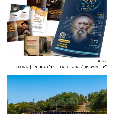
מקודם
''יקר מטיטניום'': המגזין המרהיב לכ’ מנחם־אב | להורדה