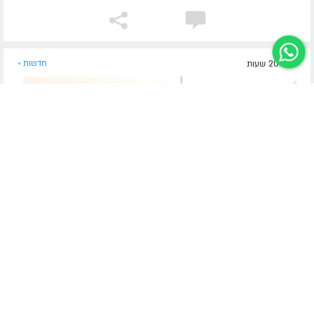
לפני 20 שעות
חדשות »
יומא דהילולא בגן ישראל
ברוח כ"ף אב: יום מיוחד של התקשרות בגן ישראל
יום כ"ף מנחם אב הוקדש בגן ישראל ללימוד על חייו ותורתו של רבי
לוי יצחק נ"ע. החיילים השתתפו בתהלוכה מיוחדת לרגל הכנסת
ספר התורה של ילדי ישראל, נהנו מטיול ומהצגת הצוות, וחתמו את