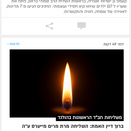
קעמפ גן ישראל אנגליה, בראשות השליח הרב שמולי בראון, פתח את
שעריו ל־117 ילדים שיחוו קיץ חסידי ועוצמתי. החניכים הגיעו מ־7 מדינות,
לאווירה של שמחה, חוויה והתקשרות.
לפני 49 דקות
חדשות »
משליחות חב"ד הראשונות בהולנד
ברוך דיין האמת: השליחה מרת מרים מייערס ע"ה