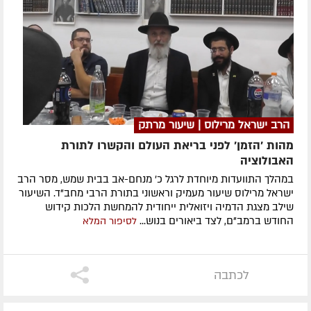
הרב ישראל מרילוס | שיעור מרתק
מהות 'הזמן' לפני בריאת העולם והקשרו לתורת
האבולוציה
במהלך התוועדות מיוחדת לרגל כ' מנחם-אב בבית שמש, מסר הרב
ישראל מרילוס שיעור מעמיק וראשוני בתורת הרבי מחב"ד. השיעור
שילב מצגת הדמיה ויזואלית ייחודית להמחשת הלכות קידוש
החודש ברמב"ם, לצד ביאורים בנוש...
לסיפור המלא
לכתבה