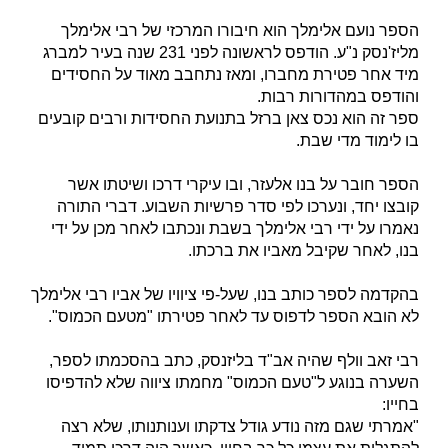
הספר נועם אלימלך הוא חיבורו המרכזי של רבי אלימלך
מליז'נסק נ"ע. הודפס לראשונה לפני 231 שנה בעיר למברג
מיד אחר פטירת מחברו, ומאז נתחבב מאוד על החסידים
והודפס במהדורות רבות.
ספר זה הוא נכס צאן ברזל בתנועת החסידות ורבים קובעים
בו לימוד מדי שבת.
הספר חובר על בנו אלעזר, ובו עיקרי דרכו ושיטתו אשר
קובצו יחד, ונערכו לפי סדר פרשיות השבוע. דברי התורה
נאמרו על ידי רבי אלימלך בשבת ונכתבו לאחר מכן על ידי
בנו, לאחר שקיבל מאביו את ברכתו.
בהקדמה לספר כותב בנו, שעל-פי ציוויו של אביו רבי אלימלך
לא הובא הספר לדפוס עד לאחר פטירתו "מטעם הכמוס".
רבי זאב וולף שהיה אב"ד בליזנסק, כתב בהסכמתו לספר,
השערה בנוגע ל"טעם הכמוס" מחמתו ציווה שלא להדפיסו
בחייו:
"אמרתי שגם מזה נודע גודל צדקתו וענותנותו, שלא רצה