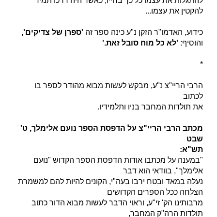
להתגלות את עצמו כל כך בחייו, כאשר היה דרכו תמיד
להקטין את עצמו...
כידוע, האדמו"ר הזקן נ"ע כינה ספר זה
'ספרן של צדיקים',
והוסיף:
'לא כל מוח סובל זאת.'
*
הרבי הריי"צ נ"ע, מבקש לעשות מבוא מהודר לספר בו
לכתוב
את תולדות המחבר בניו ותלמידיו.
מכתב הרבי הריי"צ על הדפסת הספר נועם אלימלך, ט'
שבט
תש"א:
"במענה על מכתבו אודות הדפסת הספר הקדוש "נועם
אלימלך", בוודאי הוא דבר
נעלה במאד ובטח ירבו בעה"י, הקונים להיות להם למשמרת
הצלחה ככל הספרים הקדושים
מרבותינו הק' זי"ע, וראוי הדבר לעשות מבוא הדור כתוב
תולדות הרה"ק המחבר,