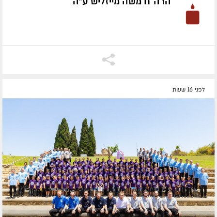
הרה"ח משה מייזליש ע״ה
לפני 16 שעות