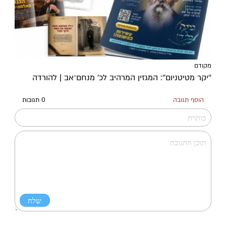
מקודם
''יקר מטיטניום'': המגזין המרהיב לכ’ מנחם־אב | להורדה
הוסף תגובה
0 תגובות