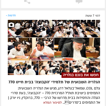
לפני 7 שעות
חדשות »
חפשו את בנכם בגלריה
הגלריה השבועית של תלמידי 'הקבוצה' בבית חיינו 770
צלם COL, שמואל־בצלאל דהן, מגיש את הגלריה השבועית:
התמימים בישיבת תות"ל המרכזית 770 – 'הקבוצה', בעת סדרי
הנגלה והחסידות בבית מדרשו של הרבי – 770, ברוקלין, ניו יורק |
אל התמימים ב'סדרים...
לסיפור המלא