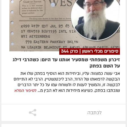
סיפורים מכלי ראשון | פרק 344
זיכרון משפחתי שמסעיר אותנו עד היום: כשהרבי דילג
על השם בפתק
אבי עשה כמצווה עליו, וביחידות הוא הוסיף בפתק שלו את
הבקשה לרפואתו של הדוד, הרב ליכטנשטיין. הרבי לא התייחס
לבקשה זו, והמשיך לענות לו ולשוחח עמו על כל יתר הדברים
שנכתבו בפתק. כשיצא מיחידות הוא לא הבין מ...
לסיפור המלא
לכתבה