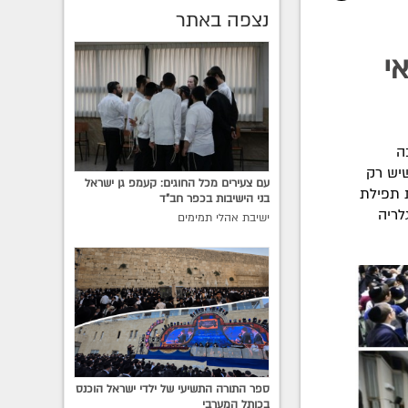
נצפה באתר
י
ה
שיש רק
עם צעירים מכל החוגים: קעמפ גן ישראל
 תפילת
בני הישיבות בכפר חב"ד
ב הלך לדרכו! • COL מגיש גלריה
ישיבת אהלי תמימים
ספר התורה התשיעי של ילדי ישראל הוכנס
בכותל המערבי