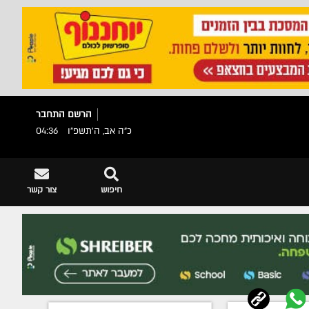
הרשם
התחבר
כ"ה אב, ה׳תשפ״ו
04:36
חיפוש
צור קשר