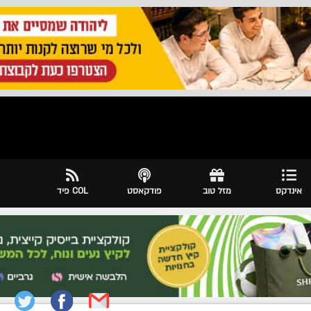
אינדקס
מזל טוב
פודקאסט
COL פיד