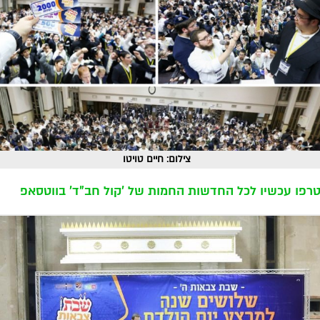
צילום: חיים טויטו
רפו עכשיו לכל החדשות החמות של 'קול חב"ד' בווטסאפ