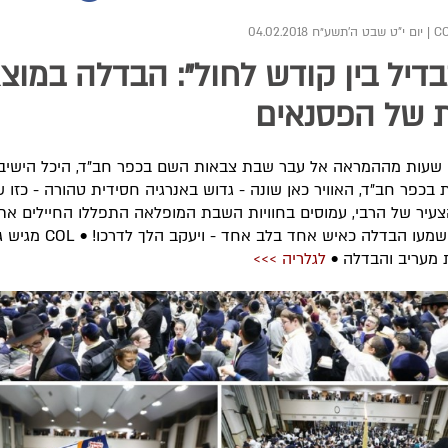
|
יום י"ט שבט ה׳תשע״ח 04.02.2018
דיל בין קודש לחול": הבדלה במוצא
 של הפסנאים
שעות מההמראה אל עבר שבת צבאות השם בכפר חב"ד, היכל הישיב
 בכפר חב"ד, האוויר כאן שונה - גדוש באנרגיה חסידית טהורה - כזו 
עיר של הרבי, עמוסים בחוויות השבת המופלאה התפללו החיילים את
ערבית ושמעו הבדלה כאיש אחד בלב אחד - ויעק
 מעריב והבדלה •
לגלריה >>>