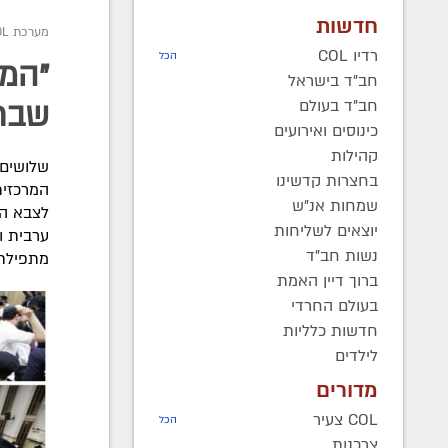
חדשות
מערכת COL
רדיו COL
הכל
"המב
חב"ד בישראל
חב"ד בעולם
שבת
כינוסים ואירועים
קהילות
שלושים 
בחצרות קדשינו
המרכזית
שמחות אנ"ש
לצבא הצ
יוצאים לשליחות
נשות חב"ד
מתפילת
ברוך דיין האמת
בעולם החרדי
חדשות כלליות
לילדים
מדורים
COL צעיר
הכל
צרכנות