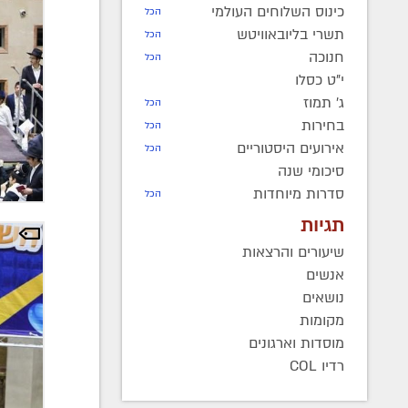
כינוס השלוחים העולמי
הכל
תשרי בליובאוויטש
הכל
חנוכה
הכל
י"ט כסלו
ג' תמוז
הכל
בחירות
הכל
אירועים היסטוריים
הכל
סיכומי שנה
סדרות מיוחדות
הכל
תגיות
שיעורים והרצאות
אנשים
נושאים
מקומות
מוסדות וארגונים
רדיו COL