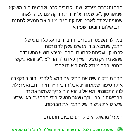
הרב והגברת
מינדל
, שהיו קרובים לרבי ולרבנית חיה מושקא
שניאורסון נ"ע, שמרו על ידידות הדוקה עם מניה. לאחר
שמוניה עלתה לארץ, העניקה הגב' מוניה את המעיל לחתנם,
הרב
שלום דובער שפירא
.
במהלך משפט הספרים, הרבי דיבר על כל רכוש של
הרבי, שנמצא בידי אנשים שאין להם זכות
להחזיקו, ועליהם להחזירו. הרב שפירא חשש מהעובדה
שהוא מחזיק מעיל השייך לאדמו"ר הריי"צ נ"ע, והוא ביקש
מחמיו הרב מינדל למסור אותו לרבי.
הרב מינדל הושיט את התיק עם המעיל לרבי, והזכיר בקצרה
את הסיפור שמאחוריו. אבל הרבי חייך חיוך רחב ואמר: לא
לזה התכוונתי, ולא אליו. הוא היה צריך לשמור את זה
בבריאות טובה", וכך נשאר המעיל בידי הרב שפירא, שידע
שיש לו את אישורו של הרבי ואת הברכות.
המעיל מושאל היום לחתנים ביום חתונתם.
הצטרפו עכשיו לכל החדשות החמות של 'קול חב"ד' בווטסאפ