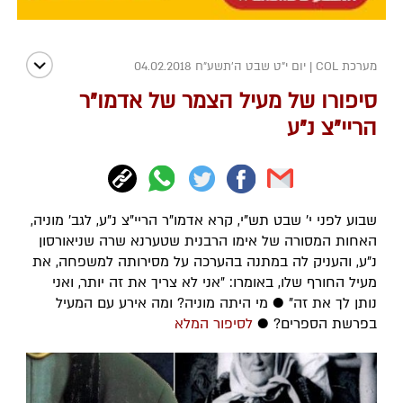
מערכת COL
|
יום י"ט שבט ה׳תשע״ח 04.02.2018
סיפורו של מעיל הצמר של אדמו"ר
הריי"צ נ"ע
שבוע לפני י' שבט תש"י, קרא אדמו"ר הריי"צ נ"ע, לגב' מוניה,
האחות המסורה של אימו הרבנית שטערנא שרה שניאורסון
נ"ע, והעניק לה במתנה בהערכה על מסירותה למשפחה, את
מעיל החורף שלו, באומרו: "אני לא צריך את זה יותר, ואני
נותן לך את זה" ● מי היתה מוניה? ומה אירע עם המעיל
בפרשת הספרים? ●
לסיפור המלא