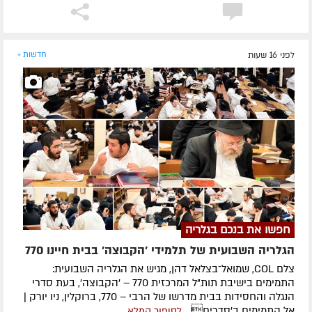
לפני 16 שעות
חדשות »
חפשו את בנכם בגלריה
הגלריה השבועית של תלמידי 'הקבוצה' בבית חיינו 770
צלם COL, שמואל־בצלאל דהן, מגיש את הגלריה השבועית:
התמימים בישיבת תות"ל המרכזית 770 – 'הקבוצה', בעת סדרי
הנגלה והחסידות בבית מדרשו של הרבי – 770, ברוקלין, ניו יורק |
אל התמימים ב'סדרים...
לסיפור המלא