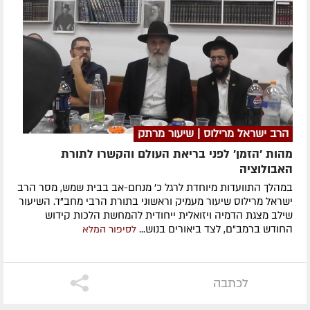
הרב ישראל מרילוס | שיעור מרתק
מהות 'הזמן' לפני בריאת העולם והקשרו לתורת
האבולוציה
במהלך התוועדות מיוחדת לרגל כ' מנחם-אב בבית שמש, מסר הרב
ישראל מרילוס שיעור מעמיק וראשוני בתורת הרבי מחב"ד. השיעור
שילב מצגת הדמיה ויזואלית ייחודית להמחשת הלכות קידוש
החודש ברמב"ם, לצד ביאורים בנוש...
לסיפור המלא
לכתבה