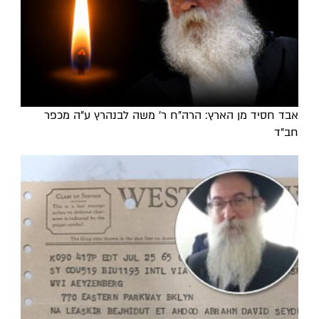
אבד חסיד מן הארץ: הרה"ח ר' משה לבנהרץ ע"ה מכפר
חב"ד