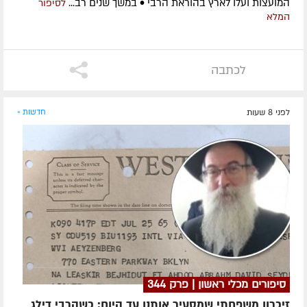
המועצות ועלו לארץ בהוראת הרבי • במשך שנים רב...
לסיפור
המלא
לכתבה
לפני 8 שעות
חדשות »
סיפורים מכלי ראשון | פרק 344
זיכרון משפחתי שמסעיר אותנו עד היום: כשהרבי דילג