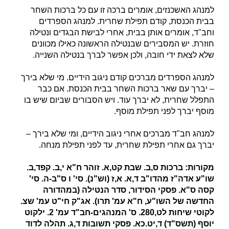
למנהג האשכנזים, אומרים ברכה זו עם כל ברכות השחר
בבית הכנסת, קודם תפילת שחרית. למנהג הספרדים
וחב"ד, אומרים אותן בבית, אחרי לבישת הבגדים ונטילה
חוזרת. יש המסבירים שבנטילה הראשונה כאילו מכוונים
שלא לצאת ידי חובה, ולכן אפשר לברך בנטילה השנייה.
למנהג הספרדים מברכים קודם ניגוב הידיים. מי שלא בירך
– יברך עם שאר ברכות השחר בבית הכנסת. אם כבר
התפלל שחרית, לא יברך עוד. ויש הסבורים שביום שיש בו
מוסף יברך לפני תפילת מוסף.
למנהג חב"ד מברכים אחרי ניגוב הידיים, ומי שלא בירך –
יברך גם אחרי תפילת שחרית, עד לפני תפילת מנחה.
מקורות: ברכות ס,ב. שבת קט,א. זוהר ח"א י,ב. קפד,ב.
שו"ע אדה"ז מהדו"ב ד,א. א,ז (וש"נ). סי' ו ס"ב-ה. סי'
קסה ס"א. פסקי הסידור, סדר הנטילה (במהדורה
החדשה של השו"ע, ח"א עמ' תרו). אג"ק חי"ט עמ' שצ.
לקוטי שיחות לט,280. ס' המנהגים-חב"ד עמ' 2. ילקוט
יוסף (תשס"ד) ד,יט.כא. פסקי תשובות ד,ג. תהלה לדוד