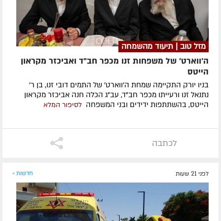
מזל טוב | תיעוד מהשמחה
ה'ווארט' של משפחות זנו מכפר חב"ד ואביכזר מקראון
הייטס
בניו יורק התקיימה שמחת ה'ווארט' של התמים דובי זנו, בן ר'
נתנאל זנו ורעייתו מכפר חב"ד, עב"ג הכלה חנה אביכזר מקראון
הייטס, בהשתתפות ידידים ובני המשפחה
לסיפור המלא
לכתבה
לפני 21 שעות
חדשות »