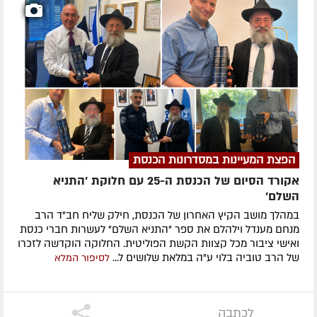
הפצת המעיינות במסדרונות הכנסת
אקורד הסיום של הכנסת ה-25 עם חלוקת 'התניא
השלם'
במהלך מושב הקיץ האחרון של הכנסת, חילק שליח חב"ד הרב
מנחם מענדל וילהלם את ספר "התניא השלם" לעשרות חברי כנסת
ואישי ציבור מכל קצוות הקשת הפוליטית. החלוקה הוקדשה לזכרו
של הרב טוביה בלוי ע"ה במלאת שלושים ל...
לסיפור המלא
לכתבה