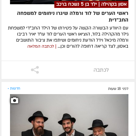
אסון בקהילה | ילד בן 5 נשכח ברכב
ראשי הערים של לוד ורמלה שיגרו ניחומים למשפחה
החב"דית
עם היוודע הבשורה הקשה על פטירתו של הילד החב"די למשפחת
גילר מהקהילה בלוד, הוציאו ראשי הערים לוד עו"ד יאיר רביבו
ורמלה מיכאל וידל הודעת ניחומים ושיתפו את ציבור התושבים
באסון, לצד קריאה דחופה להורים וכן...
| לכתבה המלאה
לכתבה
לפני 18 שעות
חדשות »