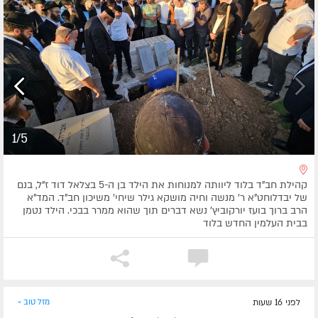
1/5
קהילת חב"ד בלוד ליוותה למנוחות את הילד בן ה-5 בצלאל דוד ז"ל, בנם
של יבדלוחט"א ר' מנשה וחיה מושקא גילר שיחי' משיכון חב"ד. המד"א
הרב ברוך בועז יורקוביץ' נשא דברים תוך שהוא ממרר בבכי. הילד נטמן
בבית העלמין החדש בלוד
לפני 16 שעות
מזל טוב »