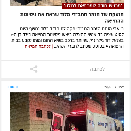
"מרגיש חובה לומר זאת לכולנו"
הזעקה של הזמר החב"די מלוד שראה את ניסיונות
ההחייאה
ר' אבי מנחם הזמר החב"די מקהילת חב"ד בלוד נחשף היום
לסיטואציה בה אנשי ההצלה ביצעו ניסיונות החייאה בילד בן ה-5
בצלאל דוד גילר ז"ל, שאותר ברכב בשיא החום ומותו נקבע בבית
הרפואה • בפוסט שכתב לחברי הקהי...
| לכתבה המלאה
לכתבה
לפני 17 שעות
חדשות »