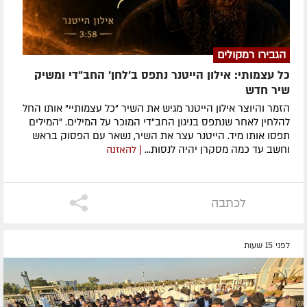
הגבירו רמקולים
כל עצמותי: אילון הייטנר נתפס ב'לחן' החב"די ומשיק
שיר חדש
הזמר והיוצר אילון הייטנר מגיש את השיר "כל עצמותיי" אותו החל
להלחין לאחר שנתפס בניגון החב"די המוכר על המילים. "המילים
תפסו אותו מיד. הייטנר עצר את השיר, נשאר עם הפסוק בראש
וחשב עד כמה מסקרן יהיה לנסות...
| להאזנה
לכתבה
לפני 15 שעות