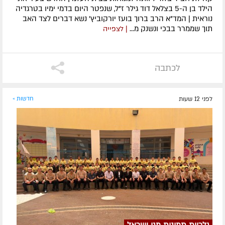
הילד בן ה-5 בצלאל דוד גילר ז"ל, שנפטר היום בדמי ימיו בטרגדיה
נוראית | המד"א הרב ברוך בועז יורקוביץ' נשא דברים לצד האב
תוך שממרר בבכי ונשנק מ...
| לצפייה
לכתבה
לפני 12 שעות
חדשות »
גלריית תמונות מגן ישראל