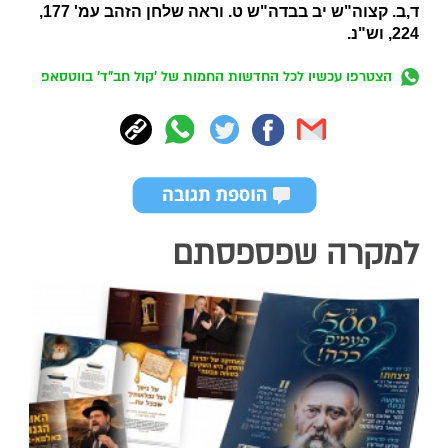
ד,ב. קצוה"ש יב בבדה"ש ט. וראה שלחן הזהב עמ' 177,
224, וש"נ.
הצטרפו עכשיו לכל החדשות החמות של 'קול חב"ד' בווטסאפ
למקרה שפספסתם