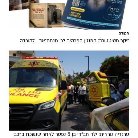
מקודם
''יקר מטיטניום'': המגזין המרהיב לכ’ מנחם־אב | להורדה
טרגדיה נוראית: ילד חב"די בן 5 נפטר לאחר שנשכח ברכב