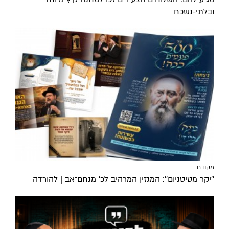
ובלתי-נשכח
מקודם
''יקר מטיטניום'': המגזין המרהיב לכ’ מנחם־אב | להורדה