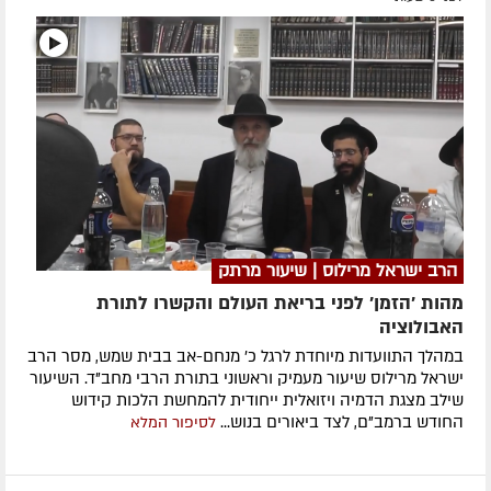
הרב ישראל מרילוס | שיעור מרתק
מהות 'הזמן' לפני בריאת העולם והקשרו לתורת
האבולוציה
במהלך התוועדות מיוחדת לרגל כ' מנחם-אב בבית שמש, מסר הרב
ישראל מרילוס שיעור מעמיק וראשוני בתורת הרבי מחב"ד. השיעור
שילב מצגת הדמיה ויזואלית ייחודית להמחשת הלכות קידוש
החודש ברמב"ם, לצד ביאורים בנוש...
לסיפור המלא