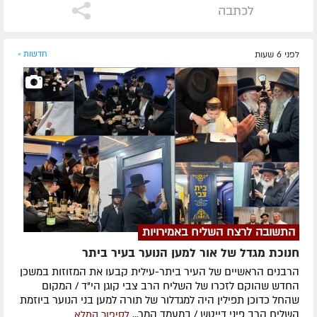
לכתבה
לפני 6 שעות
חדשות »
התשובה לרצח השליח באמירויות
חנוכת מגדל של אור למען הנוער בעיר ביתר
הרבנים הראשיים של העיר ביתר-עילית קבעו את המזוזות במשכן
החדש שהוקם לזכרו של השליח הרב צבי קוגן הי"ד / המקום
שהחל כדוכן תפילין היה למגדלור של תורה למען בני הנוער ביוזמת
השליח הרב פיני דייטש / במעמד המר...
לסיפור המלא