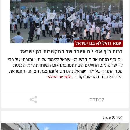
יומא דהילולא בגן ישראל
ברוח כ"ף אב: יום מיוחד של התקשרות בגן ישראל
יום כ"ף מנחם אב הוקדש בגן ישראל ללימוד על חייו ותורתו של רבי
לוי יצחק נ"ע. החיילים השתתפו בתהלוכה מיוחדת לרגל הכנסת
ספר התורה של ילדי ישראל, נהנו מטיול ומהצגת הצוות, וחתמו את
היום בצפייה במראות קודש...
לסיפור המלא
לכתבה
לפני 10 שעות