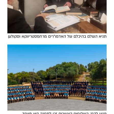
תניא השלם בהיכלם של האדמו"רים מרחמסטריווקא וסקולען
מגיע להם: השלוחים הצעירים זכו למחנה קיץ מיוחד