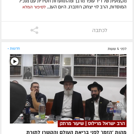
מקצועית של ד"ר עופר מרבך ומהתוועדות חסידית עם מנכ"ל
המוסדות, הרב לוי יצחק רוזנברג. היום הענ...
לסיפור המלא
לכתבה
לפני 4 שעות
חדשות »
הרב ישראל מרילוס | שיעור מרתק
מהות 'הזמן' לפני בריאת העולם והקשרו לתורת