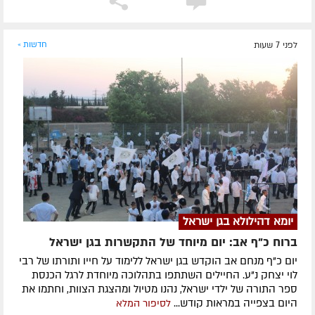
לפני 7 שעות
חדשות »
יומא דהילולא בגן ישראל
ברוח כ"ף אב: יום מיוחד של התקשרות בגן ישראל
יום כ"ף מנחם אב הוקדש בגן ישראל ללימוד על חייו ותורתו של רבי
לוי יצחק נ"ע. החיילים השתתפו בתהלוכה מיוחדת לרגל הכנסת
ספר התורה של ילדי ישראל, נהנו מטיול ומהצגת הצוות, וחתמו את
היום בצפייה במראות קודש...
לסיפור המלא