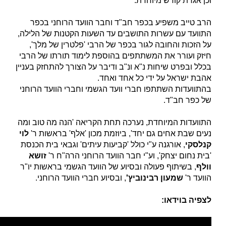
וכן אגרת קודש מיוחדת.
הרב טייב משפיע בכפר חב"ד וחבר הוועד הרוחני בכפר
התוועד עם עשרות התושבים עד השעות הקטנות של הלילה,
על הזכות והחובה לגור בכפר של הרבי 'פלטרין של מלך',
חיזק ועורר את המשתתפים בהוספת לימוד תורתו של הרבי
בכלל ובפרט שיחות נ"א ונ"ב ודיבר על הצורך להתחזק בעניין
אהבת ישראל על ידי כל אחד ואחד.
בהתוועדות השתתפו חברי וועד הגשמי וחברי הוועד הרוחני
של כפר חב"ד.
התוועדות המיוחדת, נערכה תחת הקריאה 'הנה מה טוב ומה
נעים שבת אחים גם יחד', ביוזמת מכון 'אלף' בראשות ר'
לוי
קנלסקי
, אורגנה ע"י כולל 'קביעות עיתים' וגבאי בית הכנסת
'בית נחום יצחק', וע"י חבר הוועד הרוחני הרה"ח ר'
זושא
וולף
, בשיתוף פעולה ובסיוע של הוועד הגשמי בראשות יו"ר
הוועד ר'
שמעון רבינוביץ'
, ובסיוע חברי הוועד הרוחני.
לצפיה בוידאו: