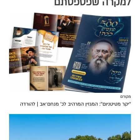
למקרה שפספסתם
מקודם
''יקר מטיטניום'': המגזין המרהיב לכ’ מנחם־אב | להורדה