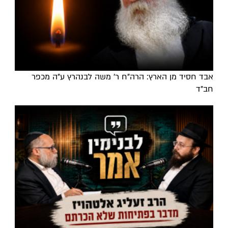
אבד חסיד מן הארץ: הרה"ח ר' משה לבנהרץ ע"ה מכפר
חב"ד