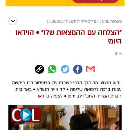
מערכת COL
|
יום י"ט אייר ה׳תשע״ז 15.05.2017
"הצלחה עם ההמצאות שלו" • הוידאו
היומי
JEM
וידאו מרגש: מה ברך הרבי כשבתו של פרופסור ברג ביקשה
עבורו ברכה לרפואה שלימה • י"ד אייר תנש"א • באדיבות
חברת המדיה החב"דית, jem •
לצפיה בוידאו