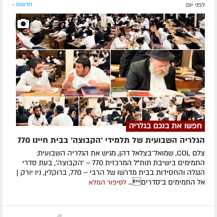
לפני יום
חדשות »
חפשו את בנכם בגלריה
הגלריה השבועית של תלמידי 'הקבוצה' בבית חיינו 770
צלם COL, שמואל־בצלאל דהן, מגיש את הגלריה השבועית:
התמימים בישיבת תות"ל המרכזית 770 – 'הקבוצה', בעת סדרי
הנגלה והחסידות בבית מדרשו של הרבי – 770, ברוקלין, ניו יורק |
אל התמימים ב'סדרים...
לסיפור המלא