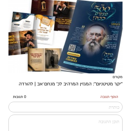
מקודם
''יקר מטיטניום'': המגזין המרהיב לכ’ מנחם־אב | להורדה
הוסף תגובה
0 תגובות