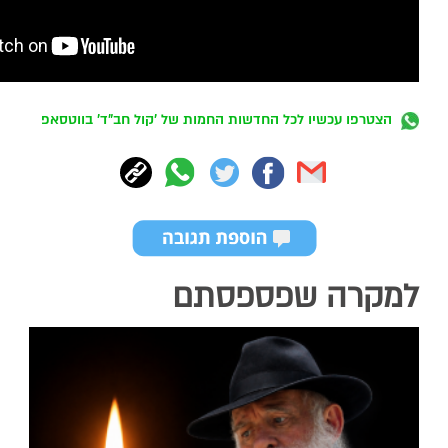
הצטרפו עכשיו לכל החדשות החמות של 'קול חב"ד' בווטסאפ
למקרה שפספסתם