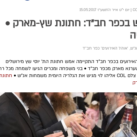
|
יום י"ט אייר ה׳תשע״ז 15.05.2017
בכפר חב"ד: חתונת שץ-מארק •
ה
נ"ש
,
'אוהל האירועים' כפר חב''ד
אירועים בכפר חב"ד התקיימה אמש חתונת הת' יוסי שץ מירושלים
ערנא מארק מכפר חב"ד • בני משפחה ומכרים הגיעו לשמחה מכל רח
לריה היומית משמחות אנ"ש •
חתונת
ק