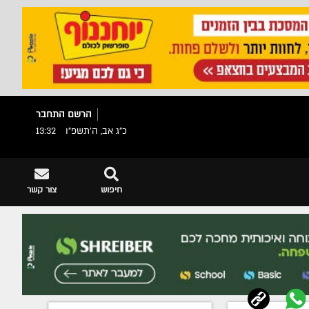
הרשם
התחבר
כ"ג אב, ה׳תשפ״ו
13:32
חיפוש
צור קשר