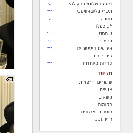
כינוס השלוחים העולמי
הכל
תשרי בליובאוויטש
הכל
חנוכה
הכל
י"ט כסלו
ג' תמוז
הכל
בחירות
הכל
אירועים היסטוריים
הכל
סיכומי שנה
סדרות מיוחדות
הכל
תגיות
שיעורים והרצאות
אנשים
נושאים
מקומות
מוסדות וארגונים
רדיו COL