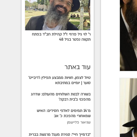
ר' לוי גיל פרוזי ז"ל קהילת חב"ד בפתח
תקווה נפטר בגיל 48
עוד באתר
טיול לצפון, חוויות ממבצע תפילין ו'דיבייט'
סוער | יומיים במתיבתא
בשורה לבנות השלוחים מהעולם: שדרוג
מהפכני ב'בית רבקה'
מ־14 תמימים לאלפי חסידים: האיש
שמאחורי מהפכת כ׳ אב
שניאור פליישמן
״בדמייך חיי״: סגירת מעגל מרגשת בברית