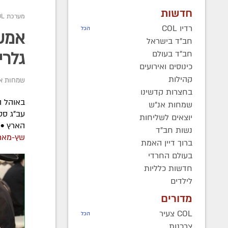
חדשות
מערכת COL
רדיו COL
הכל
אמש 
חב"ד בישראל
חב"ד בעולם
גלרי
כינוסים ואירועים
קהילות
שמחות א
בחצרות קדשינו
באוהל ה
שמחות אנ"ש
עב"ג סט
יוצאים לשליחות
הארץ • צלם COL אליהו לוי מגיש את הג
נשות חב"ד
שץ-מאר
ברוך דיין האמת
בעולם החרדי
חדשות כלליות
לילדים
מדורים
COL צעיר
הכל
צרכנות