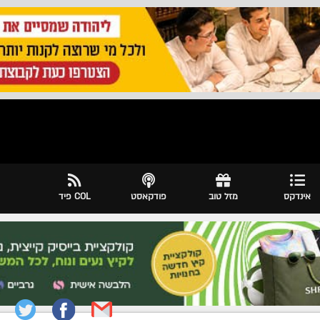
אינדקס
מזל טוב
פודקאסט
COL פיד