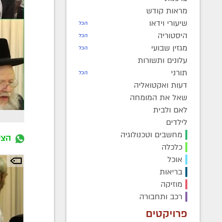
מראות קודש
שיעורי וידאו
הכל
היסטוריה
הכל
מגזין שבועי
הכל
עלונים ותשורות
תורני
הכל
דעות ואקטואליה
שאל את המומחה
לאם ולבית
לילדים
מחשבים וטכנולוגיה
הצט
כלכלה
אוכל
בריאות
מוזיקה
רכב ותחבורה
פרויקטים