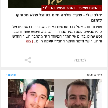
בהגשת שאער - הזמר והיוצר החב"די
'הלב שלי - שלך': שלמה חיים בסינגל שלא תפסיקו
לזמזם
אווירת חודש אלול כבר מורגשת באוויר. משבי רוח ראשונים של
סתיו מביאים עמם תמיד מהרהורי תשובה, חיפוש עצמי וחשבון
נפש עמוק. בדיוק אל התדר המיוחד הזה מתחבר השיר החדש
והחשוף של הזמר והיוצר החב"די שלמה חיים...
| צפו
לכתבה
לפני 6 שעות
חדשות »