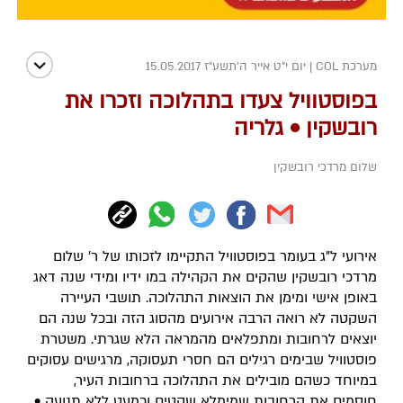
מערכת COL
|
יום י"ט אייר ה׳תשע״ז 15.05.2017
בפוסטוויל צעדו בתהלוכה וזכרו את
רובשקין • גלריה
שלום מרדכי רובשקין
אירועי ל"ג בעומר בפוסטוויל התקיימו לזכותו של ר' שלום
מרדכי רובשקין שהקים את הקהילה במו ידיו ומידי שנה דאג
באופן אישי ומימן את הוצאות התהלוכה. תושבי העיירה
השקטה לא רואה הרבה אירועים מהסוג הזה ובכל שנה הם
יוצאים לרחובות ומתפלאים מהמראה הלא שגרתי. משטרת
פוסטוויל שבימים רגילים הם חסרי תעסוקה, מרגישים עסוקים
במיוחד כשהם מובילים את התהלוכה ברחובות העיר,
חוסמים את הרחובות שמימלא שקטים וכמעט ללא תנועה •