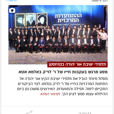
לפני 4 שעות
חדשות »
תלמידי ישיבת אור יהודה בקזחסטן
מסע מרגש בעקבות חייו של ר' לוי'ק באלמא אטא
מסלול מיוחד הוביל את תלמידי ישיבת הקיץ אור יהודה אל
התחנות המרכזיות בחייו של ר' לוי'ק בגלותו. לצד הביקורים
התקיימו לימוד, תפילה והתוועדות. האירועים נמשכו גם ביום
ההילולא עצמו סמוך לציון הק'.
לסיפור המלא
לכתבה