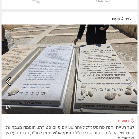
לפני 4 שעות
1/4
ירושלים
לצד רעייתו חנה פרומט ז"ל: לאחר 30 יום מיום פטירתו, הוקמה מצבה על
קברו של הרה"ח ר' טוביה בלוי ז"ל וותיקי אנ"ש חסידי חב"ד, בבית העלמין
בירושלים