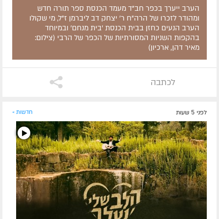
הערב ייערך בכפר חב"ד מעמד הכנסת ספר תורה חדש
ומהודר לזכרו של הרה"ח ר' יצחק דב ליברמן ז"ל, מי שקולו
הערב הנעים כחזן בבית הכנסת 'בית מנחם' ובמיוחד
בהקפות השניות המסורתיות של הכפר של הרבי (צילום:
מאיר דהן, ארכיון)
לכתבה
לפני 5 שעות
חדשות »