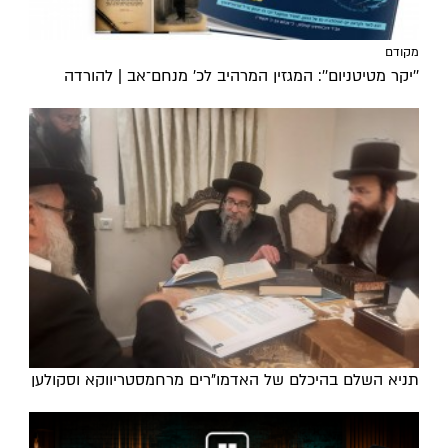
מקודם
''יקר מטיטניום'': המגזין המרהיב לכ’ מנחם־אב | להורדה
תניא השלם בהיכלם של האדמו"רים מרחמסטריווקא וסקולען