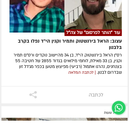
עוד "הותר לפרסום" של צה"ל
עצוב: הראל בירנשטוק ותמיר וקנין הי"ד נפלו בקרב
בלבנון
רס"ן הראל בירנשטוק הי"ד, בן 34 מהיישוב נוקדים ורס"ם תמיר
וקנין, בן 33 מאילת, לוחמי מילואים בגדוד 2855 של חטיבה 55
בצנחנים, נהרגו אתמול (רביעי) מפיצוץ מטען בכפר מג'דל זון
שבדרום לבנון.
| לכתבה המלאה
לכתבה
לפני 7 שעות