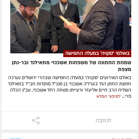
באולמי 'סקויה' במעלה החמישה
שמחת החתונה של משפחות אשכנזי מתאילנד ובר-נתן
מצפת
באולם האירועים 'סקויה' במעלה החמישה שבהרי ירושלים נערכה
חתונת החתן הת' בערל'ה אשכנזי בן מנכ"ל מוסדות חב''ד בתאילנד
השליח הרב חיים אליעזר ורעייתו מנוחה רחל אשכנזי, עב"ג הכלה
פרי...
לסיפור המלא
לכתבה