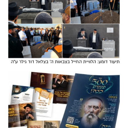
תיעוד דומע: הלוויית החייל בצבאות ה' בצלאל דוד גילר ע"ה