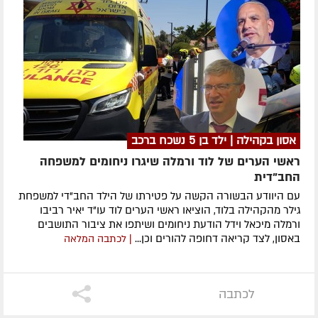
אסון בקהילה | ילד בן 5 נשכח ברכב
ראשי הערים של לוד ורמלה שיגרו ניחומים למשפחה
החב"דית
עם היוודע הבשורה הקשה על פטירתו של הילד החב"די למשפחת
גילר מהקהילה בלוד, הוציאו ראשי הערים לוד עו"ד יאיר רביבו
ורמלה מיכאל וידל הודעת ניחומים ושיתפו את ציבור התושבים
באסון, לצד קריאה דחופה להורים וכן...
| לכתבה המלאה
לכתבה