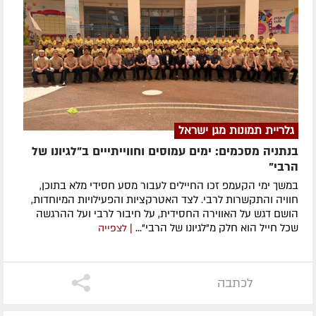
גלריית תמונות מגן ישראל
בנתניה מסכמים: ימים עמוסים וחווייתייים ב"לגיונו של
הרבי"
במשך ימי הקעמפ זכו החיילים לעבור מסע חסידי מלא בתוכן,
חוויה והתקשרות לרבי. לצד האטרקציות והפעילויות המיוחדות,
הושם דגש על האווירה החסידית, על חיבור לרבי ועל ההרגשה
שכל חייל הוא חלק מ"לגיונו של הרבי"...
| לצפייה
לכתבה