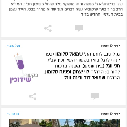
של יבדלוחט"א ר' מנשה וחיה מושקא גילר שיחי' משיכון חב"ד. המד"א
הרב ברוך בועז יורקוביץ' נשא דברים תוך שהוא ממרר בבכי. הילד נטמן
בבית העלמין החדש בלוד
לפני 12 שעות
מזל טוב »
מזל טוב לחתן הת'
שמואל סלומון
(כפר
יונה) לרגל בואו בקשרי השידוכין עב"ג
חני ווגל
(בית שמש). משנה ברכות
להורים: הרה"ח
לוי יצחק ופנינה סלומון
.
הרה"ח
שמואל דוד ודינה ווגל
.
לפני 12 שעות
חדשות »