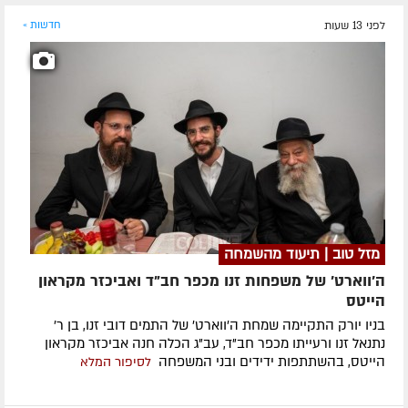
לפני 13 שעות
חדשות »
מזל טוב | תיעוד מהשמחה
ה'ווארט' של משפחות זנו מכפר חב"ד ואביכזר מקראון
הייטס
בניו יורק התקיימה שמחת ה'ווארט' של התמים דובי זנו, בן ר'
נתנאל זנו ורעייתו מכפר חב"ד, עב"ג הכלה חנה אביכזר מקראון
הייטס, בהשתתפות ידידים ובני המשפחה
לסיפור המלא