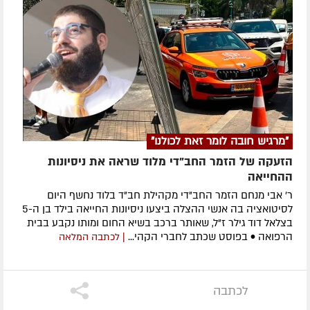
"מרגיש חובה לומר זאת לכולנו"
הזעקה של הזמר החב"די מלוד שראה את ניסיונות
ההחייאה
ר' אבי מנחם הזמר החב"די מקהילת חב"ד בלוד נחשף היום
לסיטואציה בה אנשי ההצלה ביצעו ניסיונות החייאה בילד בן ה-5
בצלאל דוד גילר ז"ל, שאותר ברכב בשיא החום ומותו נקבע בבית
הרפואה • בפוסט שכתב לחברי הקהי...
| לכתבה המלאה
לכתבה