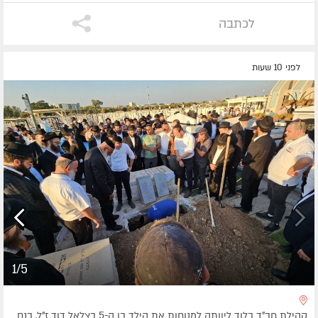
לכתבה
לפני 10 שעות
1/5
קהילת חב"ד בלוד ליוותה למנוחות את הילד בן ה-5 בצלאל דוד ז"ל, בנם