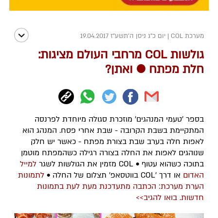
מערכת COL
|
יום כ"ג ניסן ה׳תשע״ז 19.04.2017
גולשות COL מרחבי העולם מציגות:
חלת מפתח ● ואתן?
בספר 'טעמי המנהגים' מוזכרת סגולה מיוחדת לפרנסה
המתקיימת בשבת הקרובה - שבת אחרי פסח. המנהג הוא
לאפות חלה בערב שבת בצורת מפתח - כאשר יש חלק
שנוהגים לאפות את החלה בצורה רגילה כשהמפתח מוטמן
בתוכה כשהוא עטוף • COL מזמין את הגולשות לשגר
למייל
האדום
או דרך 'COL בווטסאפ' תצלום של החלה •
לתמונות
הערת מערכת: הכתבה מתעדכנת מעת לעת בתמונות
חדשות. בואו להגיב>>