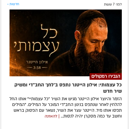
לפני 7 שעות
חדשות »
הגבירו רמקולים
כל עצמותי: אילון הייטנר נתפס ב'לחן' החב"די ומשיק
שיר חדש
הזמר והיוצר אילון הייטנר מגיש את השיר "כל עצמותיי" אותו החל
להלחין לאחר שנתפס בניגון החב"די המוכר על המילים. "המילים
תפסו אותו מיד. הייטנר עצר את השיר, נשאר עם הפסוק בראש
וחשב עד כמה מסקרן יהיה לנסות...
| להאזנה