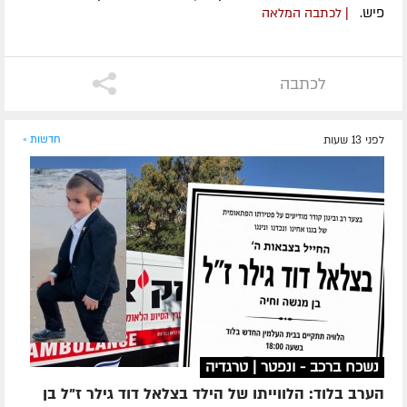
פיש.
| לכתבה המלאה
לכתבה
לפני 13 שעות
חדשות »
נשכח ברכב - ונפטר | טרגדיה
הערב בלוד: הלווייתו של הילד בצלאל דוד גילר ז"ל בן