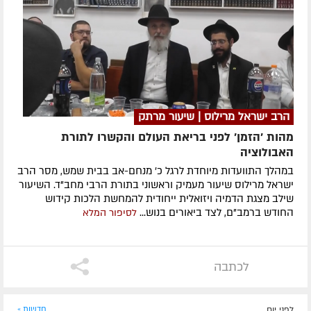
הרב ישראל מרילוס | שיעור מרתק
מהות 'הזמן' לפני בריאת העולם והקשרו לתורת
האבולוציה
במהלך התוועדות מיוחדת לרגל כ' מנחם-אב בבית שמש, מסר הרב
ישראל מרילוס שיעור מעמיק וראשוני בתורת הרבי מחב"ד. השיעור
שילב מצגת הדמיה ויזואלית ייחודית להמחשת הלכות קידוש
החודש ברמב"ם, לצד ביאורים בנוש...
לסיפור המלא
לכתבה
לפני יום
חדשות »