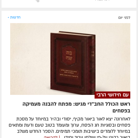
לפני יום
חדשות »
עם חידושי הרבי
ראש הכולל החב"די מגיש: מפתח להבנה מעמיקה
בפסחים
לאחרונה ​יצא לאור ביאור מקיף, יסודי ובהיר במיוחד על מסכת
פסחים ובסוגיות חג הפסח, ערוך ומעומד בטוב טעם ודעת ומתאים
במיוחד ללומדים בישיבות תומכי תמימים. ​הספר החדש משלב
ביאור רהוט על-פי שולחן ערוך וחידו...
| לקריאה