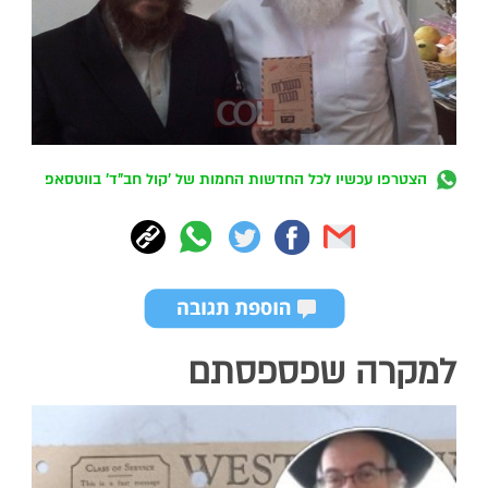
הצטרפו עכשיו לכל החדשות החמות של 'קול חב"ד' בווטסאפ
למקרה שפספסתם