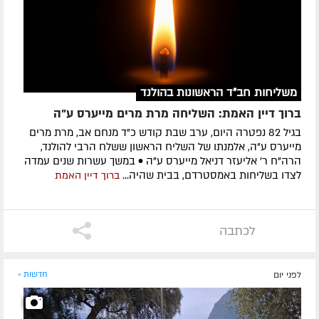
משליחות חב"ד הראשונות בהולנד
ברוך דיין האמת: השליחה מרת מרים מייערס ע"ה
בגיל 82 נפטרה היום, ערב שבת קודש כ"ד מנחם אב, מרת מרים
מייערס ע"ה, אלמנתו של השליח הראשון ששלח הרבי להולנד,
הרה"ח ר' אליעזר דניאל מייערס ע"ה • במשך עשרות שנים עמדה
לצדו בשליחות באמסטרדם, בבית שהיה...
ברוך דיין האמת
לכתבה
לפני יום
חדשות »