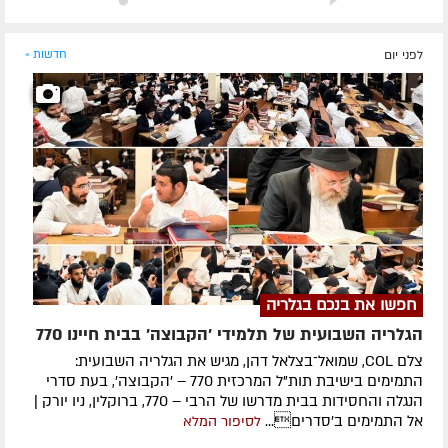
לפני יום
חדשות »
חפשו את בנכם בגלריה
הגלריה השבועית של תלמידי 'הקבוצה' בבית חיינו 770
צלם COL, שמואל־בצלאל דהן, מגיש את הגלריה השבועית:
התמימים בישיבת תות"ל המרכזית 770 – 'הקבוצה', בעת סדרי
הנגלה והחסידות בבית מדרשו של הרבי – 770, ברוקלין, ניו יורק |
אל התמימים ב'סדרים...
לסיפור המלא