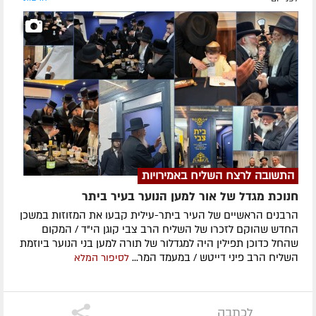
התשובה לרצח השליח באמירויות
חנוכת מגדל של אור למען הנוער בעיר ביתר
הרבנים הראשיים של העיר ביתר-עילית קבעו את המזוזות במשכן
החדש שהוקם לזכרו של השליח הרב צבי קוגן הי"ד / המקום
שהחל כדוכן תפילין היה למגדלור של תורה למען בני הנוער ביוזמת
השליח הרב פיני דייטש / במעמד המר...
לסיפור המלא
לכתבה