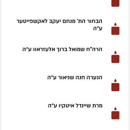
הבחור הת' מנחם יעקב לאקשפייטער
ע״ה
הרה"ח שמואל ברוך אלעזראוו ע״ה
הנערה חנה שניאור ע״ה
מרת שיינדל איטקיו ע״ה