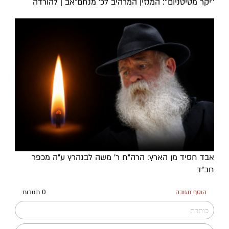
''יקר מטיטניום'': המגזין המרהיב לכ’ מנחם־אב | להורדה
אבד חסיד מן הארץ: הרה"ח ר' משה לבנהרץ ע"ה מכפר
חב"ד
הוסף תגובה
0 תגובות