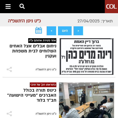
כ"ט ניסן ה׳תשפ״ה
תאריך: 27/04/2025
<
היום
>
אחר פטירת אחותם ע"ה
ניחום אבלים אצל האחים
השלוחים לבית משפחת
ועקנין
כ"ט ניסן ה׳תשפ״ה
כהוראתו הק' של הרבי
כינוס תורה בכולל
האברכים "מעייני הישועה"
חב”ד בלוד
כ"ט ניסן ה׳תשפ״ה