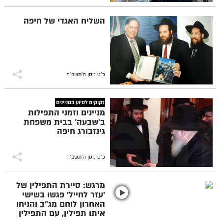
השליח האגדי של חיפה
כ"ט ניסן ה׳תשפ״ה
זקוקים לסיוע במניינים
מניינים וזמני התפילות
ב'שבעה' בבית משפחת
גינזבורג חיפה
כ"ט ניסן ה׳תשפ״ה
מרגש: סיירת התפילין של
'עזר לחייל' פגשו בשישי
האחרון לוחם מג"ב והניחו
איתו תפילין, עם התפילין