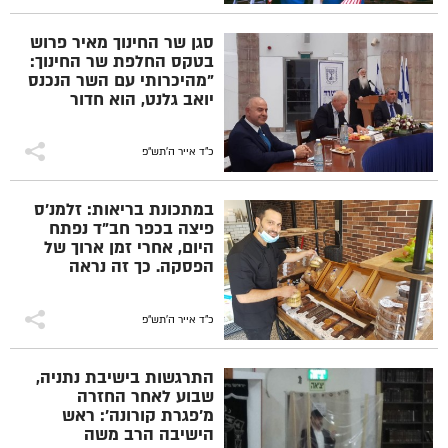
סגן שר החינוך מאיר פרוש
בטקס החלפת שר החינוך:
"מהיכרותי עם השר הנכנס
יואב גלנט, הוא חדור
מטרה, איש של חזון
וביצוע מעולה, וברור לי
שהוא יצעיד את מערכת
כ"ד אייר ה׳תש״פ
החינוך להישגים גדולים.
שמח להיות שותף לדרך זו
במתכונת בריאות: זלמנ'ס
לצידו"
פיצה בכפר חב"ד נפתח
היום, אחרי זמן ארוך של
הפסקה. כך זה נראה
כ"ד אייר ה׳תש״פ
התרגשות בישיבת נתניה,
שבוע לאחר החזרה
מ'פגרת קורונה': ראש
הישיבה הרב משה