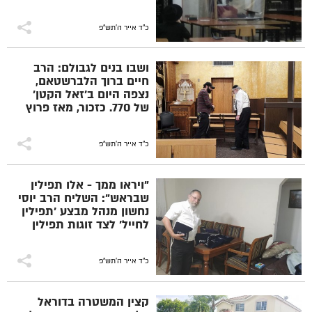
אורנשטיין, לימד מתוך
'כתב' חדש, דרוש-מאמר
לפרשת 'במדבר'
כ"ד אייר ה׳תש״פ
ושבו בנים לגבולם: הרב
חיים ברוך הלברשטאם,
נצפה היום ב'זאל הקטן'
של 770. כזכור, מאז פרוץ
משבר קורונה, נסגר בית
רבינו
כ"ד אייר ה׳תש״פ
"ויראו ממך - אלו תפילין
שבראש": השליח הרב יוסי
נחשון מנהל מבצע 'תפילין
לחייל' לצד זוגות תפילין
חדשות, בדרכן לחיילי
צה"ל. החודש חולקו כמאה
זוגות תפילין חדשות,
כ"ד אייר ה׳תש״פ
שיונחו מידי יום
קצין המשטרה בדוראל