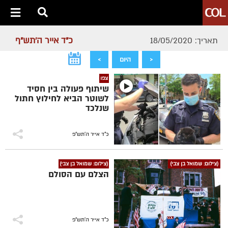
כ"ד אייר ה׳תש״ף
תאריך: 18/05/2020
<
היום
>
צפו
שיתוף פעולה בין חסיד
לשוטר הביא לחילוץ חתול
שנלכד
כ"ד אייר ה׳תש״פ
(צילום: שמואל בן צבי)
(צילום: שמואל בן צבי)
הצלם עם הסולם
כ"ד אייר ה׳תש״פ