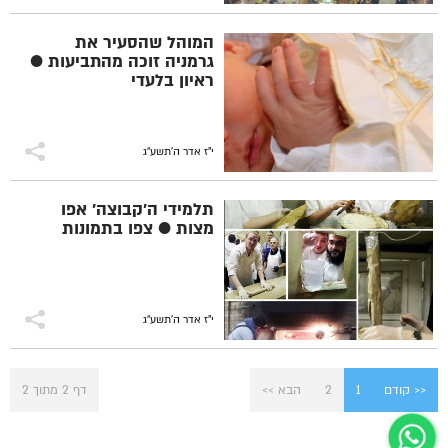
המוהל שהסעיר את
גרמניה זוכה מהתביעות ●
ראיון בלעדי
י"ז אדר ה׳תשע״ג
תלמידי ה'קבוצה' אפו
מצות ● צפו בתמונות
י"ז אדר ה׳תשע״ג
<< קודם
1
2
הבא >>
דף 2 מתוך 2