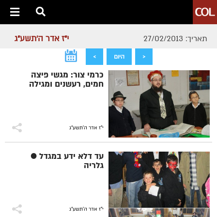
י"ז אדר ה׳תשע״ג
תאריך: 27/02/2013
<
היום
>
כרמי צור: מגשי פיצה
חמים, רעשנים ומגילה
י"ז אדר ה׳תשע״ג
עד דלא ידע במגדל ●
גלריה
י"ז אדר ה׳תשע״ג