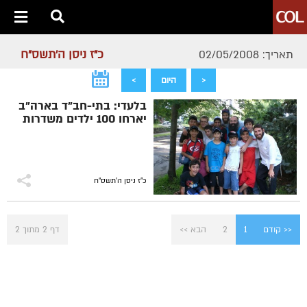
כ"ז ניסן ה׳תשס״ח
תאריך: 02/05/2008
<
היום
>
בלעדי: בתי-חב"ד בארה"ב
יארחו 100 ילדים משדרות
כ"ז ניסן ה׳תשס״ח
<< קודם
1
2
הבא >>
דף 2 מתוך 2