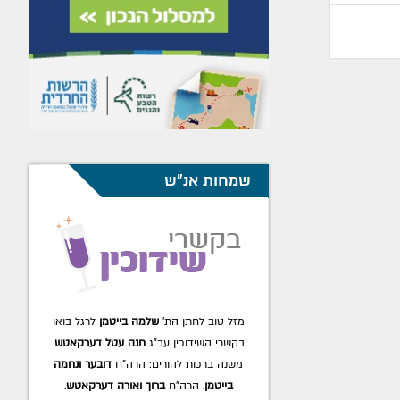
שמחות אנ"ש
מזל טוב לחתן הת'
שלמה בייטמן
לרגל בואו
בקשרי השידוכין עב"ג
חנה עטל דערקאטש
.
משנה ברכות להורים: הרה"ח
דובער ונחמה
בייטמן
. הרה"ח
ברוך ואורה דערקאטש
.