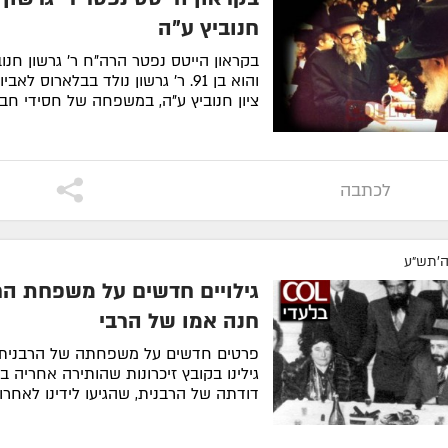
חנוביץ ע"ה
ר'
בני בן עמי
ע״ה
- תשע"ז
הרה"ח
מיכאל 
תשנ"ה
בקראון הייטס נפטר הרה"ח ר' גרשון חנוב
הרה"ח
חיים יונה צ'רנוחוב
ע״ה
-
והוא בן 91. ר' גרשון נולד בבלארוס לאביו
״ה
-
תשע"א
הרה"ח
אברהם 
ציון חנוביץ ע"ה, במשפחה של חסידי חב"
תשנ"ה
הרה"ח
אברהם כ"ץ (אברמוביץ)
במשך דורות רבים. הוא נשלח...
לסיפור ה
ר"ט
ע״ה
- תשס"ג
הרה"ח
אברהם 
ע״ה
- תשנ"ה
הרה"ח
אלכסנדר גוטמן
ע״ה
-
תשס"ב
הרה"ח
שלמה ז
לכתבה
תשל"ט
הרה"ח
כתריאל חיים אליעזרוב
ע״ה
- תשס"א
הרה"ח
רפאל א
תש"ס
ה׳תש״ע
גילויים חדשים על משפחת הר
חנה אמו של הרבי
פרטים חדשים על משפחתה של הרבנית
גילינו בקובץ זיכרונות שהותירה אחריה ב
דודתה של הרבנית, שהגיעו לידינו לאחרו
את הזיכרונות כתבה הרבנית גיסיא ח...
לס
המלא