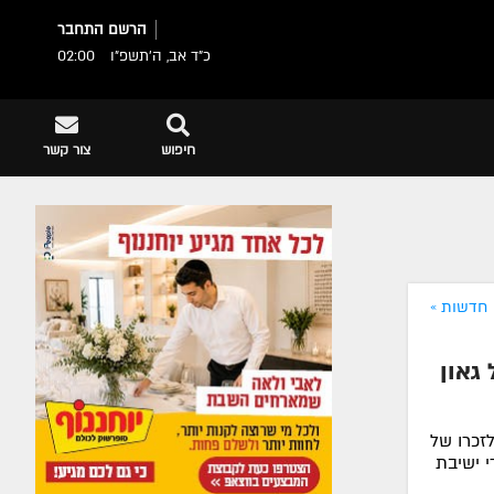
הרשם
התחבר
כ"ד אב, ה׳תשפ״ו
02:00
חיפוש
צור קשר
חדשות »
 גאון
זכרו של
י ישיבת