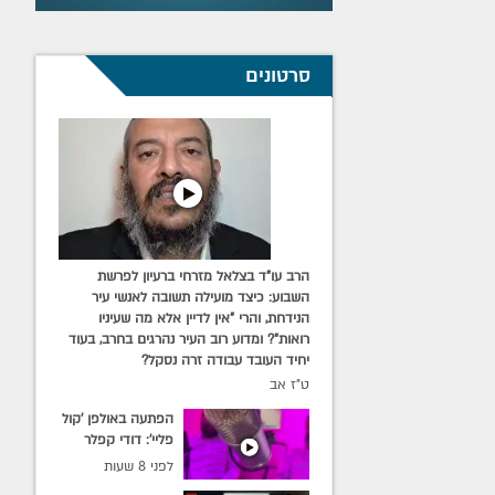
סרטונים
הרב עו"ד בצלאל מזרחי ברעיון לפרשת
השבוע: כיצד מועילה תשובה לאנשי עיר
הנידחת, והרי "אין לדיין אלא מה שעיניו
רואות"? ומדוע רוב העיר נהרגים בחרב, בעוד
יחיד העובד עבודה זרה נסקל?
ט"ז אב
הפתעה באולפן 'קול
פליי': דודי קפלר
הופתע מביקור הרב
לפני 8 שעות
שלומי פלס ור' מענדי