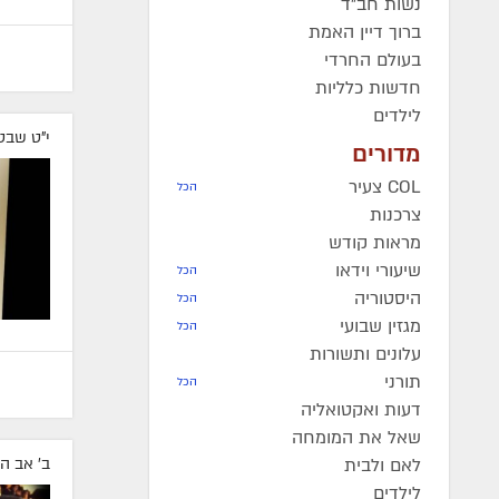
נשות חב"ד
ברוך דיין האמת
בעולם החרדי
חדשות כלליות
לילדים
י"ט שבט
מדורים
COL צעיר
הכל
צרכנות
מראות קודש
שיעורי וידאו
הכל
היסטוריה
הכל
מגזין שבועי
הכל
עלונים ותשורות
תורני
הכל
דעות ואקטואליה
שאל את המומחה
לאם ולבית
ב' אב ה
לילדים