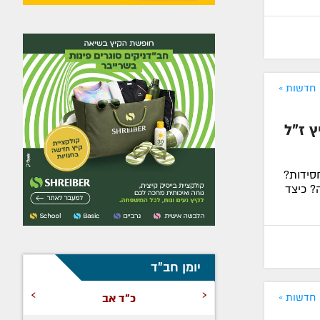
חדשות »
 ז"ל
סידות?
? כיצד
יומן חב"ד
›
‹
כ"ד אב
חדשות »