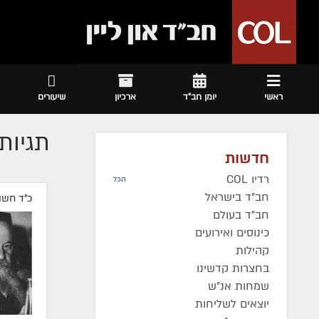
ראשי
יומן חב"ד
ארכיון
שיעורים
תגיות 
חדשות
רדיו COL
הכל
חב"ד בישראל
כ"ד חשוו
חב"ד בעולם
כינוסים ואירועים
קהילות
בחצרות קדשינו
שמחות אנ"ש
יוצאים לשליחות