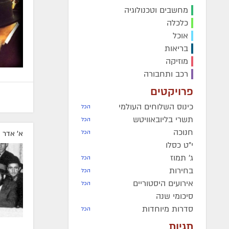
מחשבים וטכנולוגיה
מרת
פריווא גאלדשטיין
ע״ה
-
כלכלה
תש"מ
אוכל
מרת
אסתר פרידה חיימסון
ע
בריאות
תרפ"ט
מוזיקה
הרה"ח
משה מייזליש
ע״ה
- ת
רכב ותחבורה
פרויקטים
כינוס השלוחים העולמי
הכל
תשרי בליובאוויטש
הכל
חנוכה
הכל
א' אדר 
י"ט כסלו
ג' תמוז
הכל
בחירות
הכל
אירועים היסטוריים
הכל
סיכומי שנה
סדרות מיוחדות
הכל
תגיות