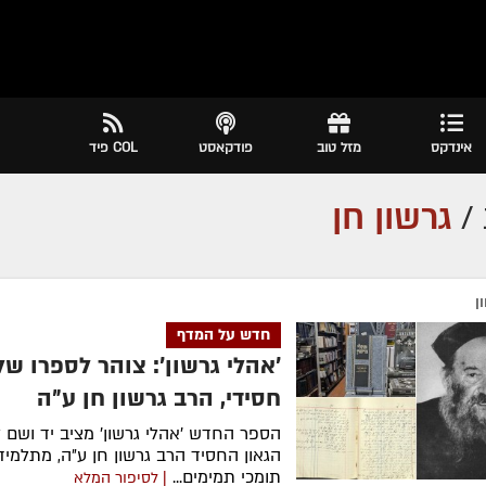
אינדקס
מזל טוב
פודקאסט
COL פיד
/
גרשון חן
ן
חדש על המדף
'אהלי גרשון': צוהר לספרו של
חסידי, הרב גרשון חן ע״ה
הספר החדש 'אהלי גרשון' מציב יד ושם ל
הגאון החסיד הרב גרשון חן ע״ה, מתלמיד
תומכי תמימים...
| לסיפור המלא