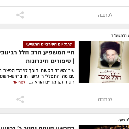
לכתבה
 ה׳תשפ״ד
לרגל יום היארצייט התשיעי
חיי המשפיע הרב הלל רבינוביץ
| סיפורים וזיכרונות
איך 'משרד הסעות' הופך למרכז הפצת ח
עם מה 'התפלל' ר' גרשון חן בראש-השנה
חסיד זקן מקיים הוראה...
| לקריאה
לכתבה
׳תשע״ג
בקראון הייטס נפטר ר' גרשון