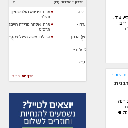
זכרון להולכים
)
13
(
קרסנקוקי
ע״ה
-
מרת
פריווא גאלדשטיין
ע״ה
-
תש"מ
יץ ע"ה,
 ר' בן
צבי כהן
ע״ה
-
מרת
אסתר פרידה חיימסון
ע״ה
-
ד
תרפ"ט
מלא
צבי (הערש) הכהן
הרה"ח
משה מייזליש
ע״ה
- תר"ט
למן העכט
ע״ה
-
דרוסיער
ע״ה
-
חדשות »
לדף יומן חב"ד
בנית
 חנה
ת
נה ●
יפור