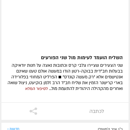
השליח הועמד לעימות מול שני הפורעים
שני הצעירים שציירו צלבי קרס וכתובות נאצה על חנות יודאיקה
בבעלות חב"דית בבוקה-רטון הודו במעשה אולם טענו שאינם
אנטישמים אלא "רק מעשה קונדס" ■ הפרליט המחוזי בפלורידה
בארי קרישנר הזמין את שליח חב"ד הרב זלמן בוקיעט, ניצול שואה
ואחרים מהקהילה היהודית להתעמת מול...
לסיפור המלא
לכתבה
כ"ג אייר ה׳תשס״ו
חדשות »