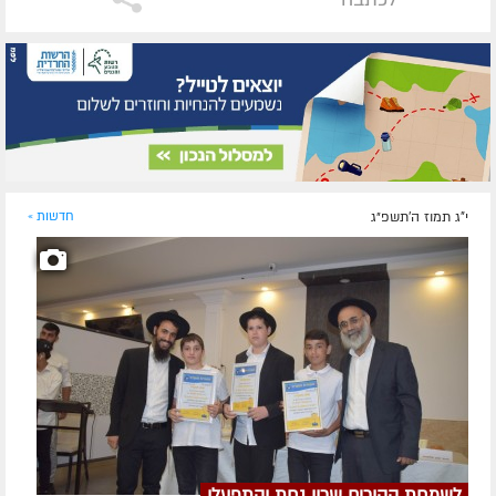
י"ג תמוז ה׳תשפ״ג
חדשות »
לשמחת ההורים שרוו נחת והתפעלו