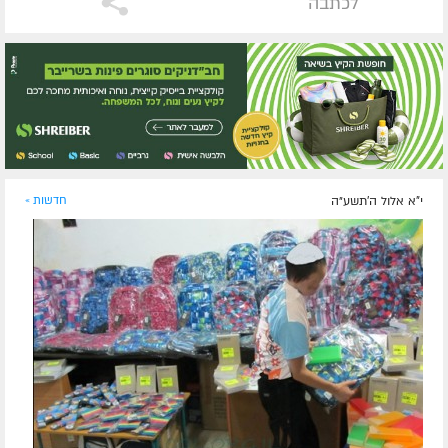
לכתבה
י"א אלול ה׳תשע״ה
חדשות »