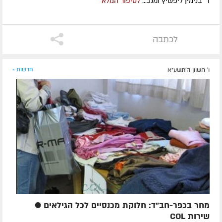
ר' בנימין ליפשיץ ומנכ...
לסיפור המלא
לכתבה
ו' חשוון ה׳תשע״א
חדשות »
מחר בכפר-חב"ד: חלוקת מכנסיים לכל הגילאים ●
שירות COL