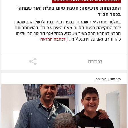
התפתחות מרשימה: חגיגת סיום בת"ת 'אור שמחה'
בכפר חב"ד
בתלמוד תורה 'אור שמחה' בכפר חב"ד בניהולו של הרב שמעון
ידגר התקיימה חגיגת הסיום • את האירוע כיבדו בהשתתפותם
המרא דאתרא הרב מאיר אשכנזי, מנהל אגף החינוך הר' אליהו
כהן והרב זאב סלווין מנכ״ל מ...
| לכתבה המלאה
לכתבה
כ"ג חשוון ה׳תש״פ