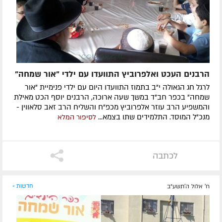
הרבנים העכט ואלפרוביץ התוועדו עם ילדי "אור שמחה"
לרגל חג הגאולה י"ב בתמוז התוועדו היום עם ילדי פנימיית "אור
שמחה" בכפר חב"ד במשך שעה ארוכה, הרבנים יוסף הכט מאילת
והמשפיע הרב עוזר אלפרוביץ מכפ"ח והשליח הרב זאב סלאווין -
מנכ"ל המוסד. התלמידים שתו בצמא...
לסיפור המלא
לכתבה
ח' אלול ה׳תשע״ב
חדשות »