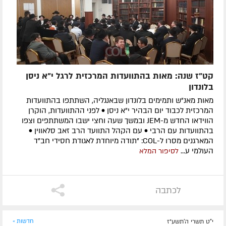
קט"ז שנה: מאות בהתוועדות המרכזית לרגל י"א ניסן
בלונדון
מאות מאנ"ש ותמימים בלונדון שבאנגליה, השתתפו בהתוועדות
המרכזית לכבוד יום הבהיר י"א ניסן • לפני ההתוועדות, הוקרן
הווידאו החדש מ-JEM ובמשך שעה וחצי ישבו המשתתפים וצפו
בהתוועדות עם הרבי • עם הקהל התוועד הרב זאב סלאווין •
המארגנים מסרו ל-COL: "תודה מיוחדת לאגודת חסידי חב"ד
העולמי ע...
לסיפור המלא
לכתבה
י"ט תשרי ה׳תשע״ז
חדשות »