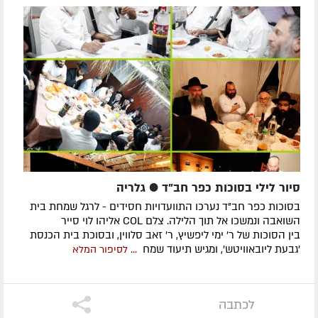
סיור לילי בסוכות כפר חב"ד ● גלריה
בסוכות כפר חב"ד נערכו התוועדויות חסידים - לרגל שמחת בית
השואבה ונמשכו אל תוך הלילה. צלם COL אליהו לוי סייר
בין הסוכות של ר' ימי ליפשיץ, ר' זאב סלווין, ובסוכת בית הכנסת
'גבעת ליובאוויטש', ומגיש תיעוד שמח
...
לסיפור המלא
לכתבה