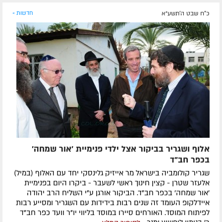
כ"ח שבט ה׳תשע״א
חדשות »
אלוף ושגריר בביקור אצל ילדי פנימיית 'אור שמחה'
בכפר חב"ד
שגריר קולומביה בישראל מר אייזיק גלינסקי יחד עם האלוף (במיל)
אלעזר שטרן - קצין חינוך ראשי לשעבר - ביקרו היום בפנימיית
'אור שמחה' בכפר חב"ד. הביקור אורגן ע"י השליח הרב יהודה
איידלקופ העומד זה שנים רבות בידידות עם השגריר ומסייע רבות
לפיתוח המוסד. האורחים סיירו במוסד בליווי יו"ר וועד כפר חב"ד