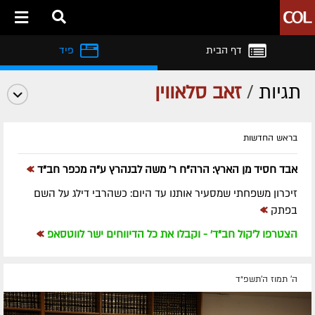
דף הבית
פיד
תגיות
/
זאב סלאווין
בראש החדשות
»
אבד חסיד מן הארץ: הרה"ח ר' משה לבנהרץ ע"ה מכפר חב"ד
זיכרון משפחתי שמסעיר אותנו עד היום: כשהרבי דילג על השם
»
בפתק
»
הצטרפו ל'קול חב"ד' - וקבלו את כל הדיווחים ישר לווטסאפ
ה' תמוז ה׳תשפ״ד