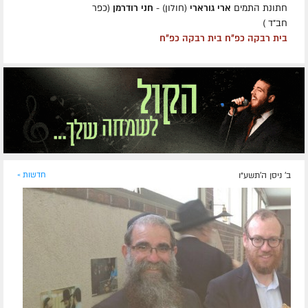
חתונת התמים
ארי גורארי
(חולון) -
חני רודרמן
(כפר
חב״ד )
בית רבקה כפ״ח בית רבקה כפ״ח
ב' ניסן ה׳תשע״ו
חדשות »