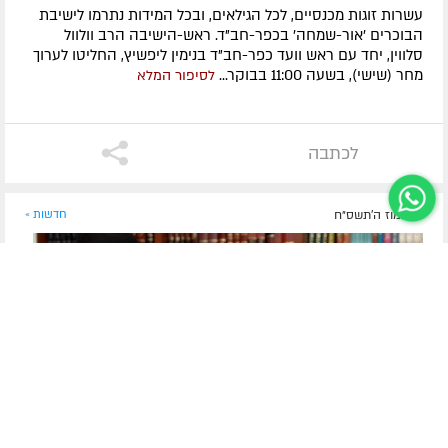
עשרות זוגות מכנסיים, לכל הגילאים, ובכל המידות נתרמו לישיבת
הבוכרים 'אור-שמחה' בכפר-חב"ד. ראש-הישיבה הרב וולוול
סלווין, יחד עם ראש וועד כפר-חב"ד בנימין ליפשיץ, החליטו לערוך
מחר (שישי), בשעה 11:00 בבוקר...
לסיפור המלא
לכתבה
ח' תמוז ה׳תשס״ח
חדשות »