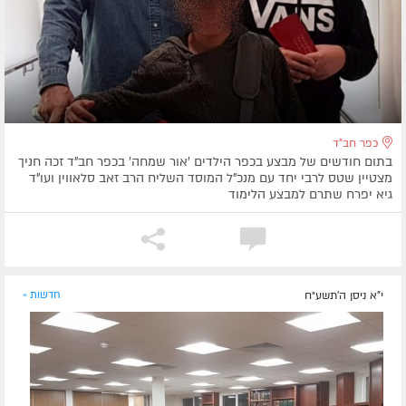
כפר חב"ד
בתום חודשים של מבצע בכפר הילדים 'אור שמחה' בכפר חב"ד זכה חניך
מצטיין שטס לרבי יחד עם מנכ"ל המוסד השליח הרב זאב סלאווין ועו"ד
גיא יפרח שתרם למבצע הלימוד
י"א ניסן ה׳תשע״ח
חדשות »