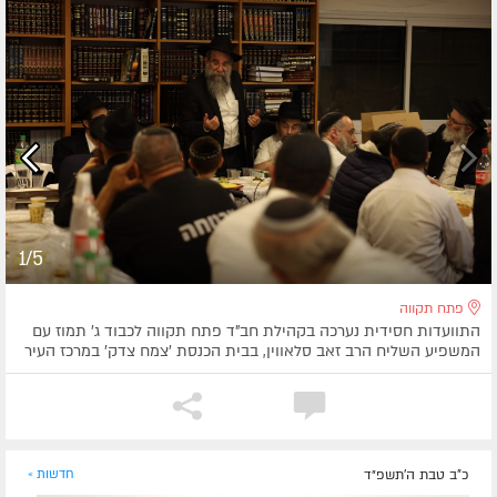
1/5
פתח תקווה
התוועדות חסידית נערכה בקהילת חב"ד פתח תקווה לכבוד ג' תמוז עם
המשפיע השליח הרב זאב סלאווין, בבית הכנסת 'צמח צדק' במרכז העיר
כ"ב טבת ה׳תשפ״ד
חדשות »