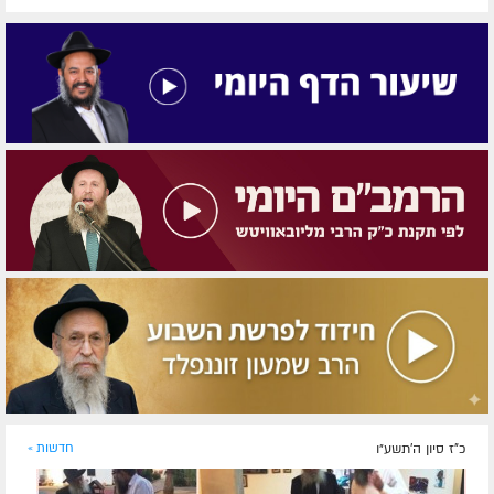
כ"ז סיון ה׳תשע״ו
חדשות »