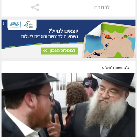
לכתבה
כ"ג חשוון ה׳תש״פ