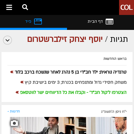
דף הבית
פיד
תגיות
/
יוסף יצחק זילברשטרום
בראש החדשות
»
טרגדיה נוראית: ילד חב"די בן 5 נהרג לאחר שנשכח ברכב בלוד
»
משחק חסידי גדול ומתנפחים בכנרת; 3 ימים בישיבת קיץ
»
הצטרפו ל'קול חב"ד' - וקבלו את כל הדיווחים ישר לווטסאפ
י"ח ניסן ה׳תשפ״ג
חדשות »