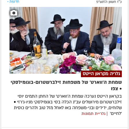
כ"ז חשוון ה׳תש״פ
חדשות »
גלריה מקראון הייטס
שמחת ה'ווארט' של משפחות זילברשטרום-בוגומילסקי
• צפו
בקראון הייטס נערכה שמחת ה'ווארט' של החתן התמים יוסי
זילברשטרום מירושלים עב"ג הכלה בסי בוגומילסקי מניו-ג'רזי •
שלוחים, ידידים ובני-משפחה באו לאחל מזל טוב ולהרים כוסית
'לחיים'
| גלריית תמונות