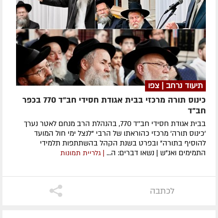
תיעוד נרחב | צפו
כינוס תורה מרכזי בבית אגודת חסידי חב"ד 770 בכפר
חב"ד
בבית אגודת חסידי חב''ד 770, בהנהלת הרב מנחם לאטר נערך
'כינוס תורה' מרכזי כהוראתו של הרבי "לנצל ימי חול המועד
להוסיף בתורה" ובפרט בשנת הקהל בהשתתפות תלמידי
התמימים ואנ"ש | נשאו דברים: ה...
| גלריית תמונות
לכתבה