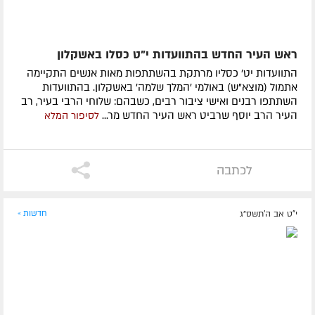
ראש העיר החדש בהתוועדות י"ט כסלו באשקלון
התוועדות יט' כסליו מרתקת בהשתתפות מאות אנשים התקיימה
אתמול (מוצא"ש) באולמי 'המלך שלמה' באשקלון. בהתוועדות
השתתפו רבנים ואישי ציבור רבים, כשבהם: שלוחי הרבי בעיר, רב
העיר הרב יוסף שרביט ראש העיר החדש מר...
לסיפור המלא
לכתבה
י"ט אב ה׳תשס״ג
חדשות »