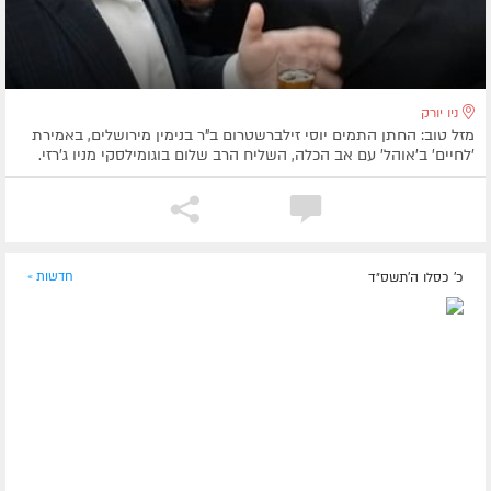
ניו יורק
מזל טוב: החתן התמים יוסי זילברשטרום ב"ר בנימין מירושלים, באמירת
'לחיים' ב'אוהל' עם אב הכלה, השליח הרב שלום בוגומילסקי מניו ג'רזי.
כ' כסלו ה׳תשס״ד
חדשות »