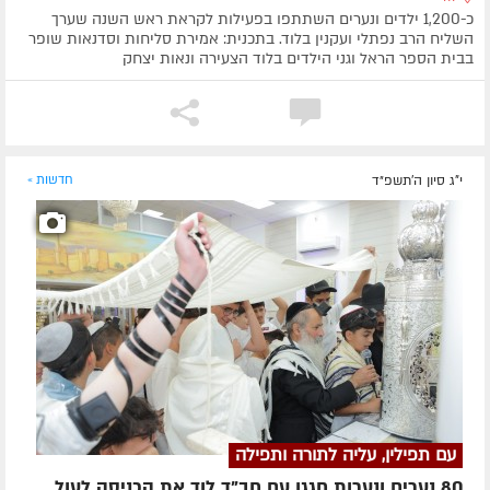
כ-1,200 ילדים ונערים השתתפו בפעילות לקראת ראש השנה שערך
השליח הרב נפתלי ועקנין בלוד. בתכנית: אמירת סליחות וסדנאות שופר
בבית הספר הראל וגני הילדים בלוד הצעירה ונאות יצחק
י"ג סיון ה׳תשפ״ד
חדשות »
עם תפילין, עליה לתורה ותפילה
80 נערים ונערות חגגו עם חב"ד לוד את הכניסה לעול