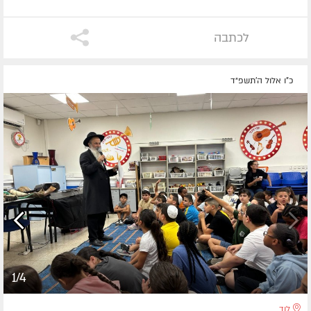
לכתבה
כ"ו אלול ה׳תשפ״ד
1/4
לוד