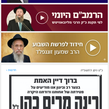
כ"ט ניסן ה׳תשפ״ה
חדשות »