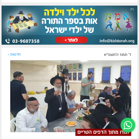
ד' תמוז ה׳תשפ״א
חדשות »
למדו מתוך הדפים הטריים