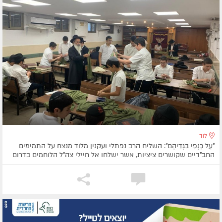
לוד
"עַל כַּנְפֵי בִגְדֵיהֶם": השליח הרב נפתלי ועקנין מלוד מנצח על התמימים
החב"דיים שקושרים ציציות, אשר ישלחו אל חיילי צה"ל הלוחמים בדרום