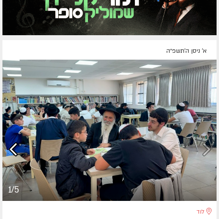
א' ניסן ה׳תשפ״ה
1/5
לוד