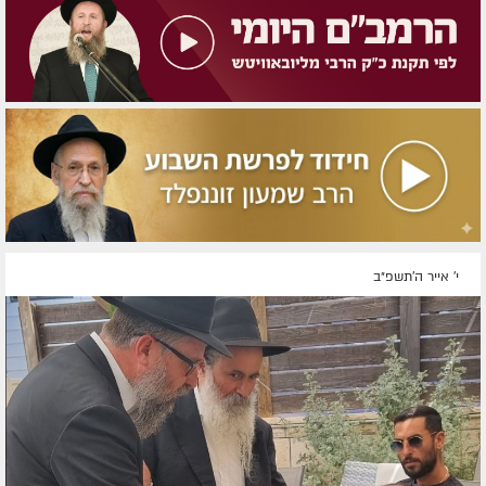
י' אייר ה׳תשפ״ב