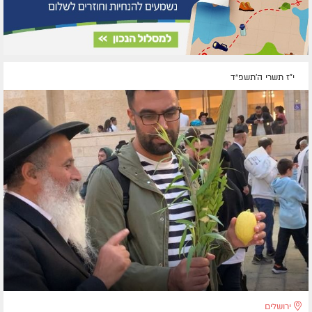
י"ז תשרי ה׳תשפ״ד
ירושלים