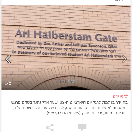
1/5
ניו יורק
בחיידר בו למד: לרגל יום היארצייט ה-32 'שער ארי' נחנך בטקס מרגש
במוסדות 'אהלי תורה' בקראון הייטס, לזכרו של ארי הלברשטם הי"ד,
שנרצח בפיגוע ירי בניו-יורק (צילום: מנדי קריאף)