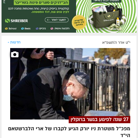
י"ט אדר ה׳תשפ״א
חדשות »
27 שנה לפיגוע בגשר ברוקלין
מפכ"ל משטרת ניו יורק הגיע לקברו של ארי הלברשטאם
הי"ד