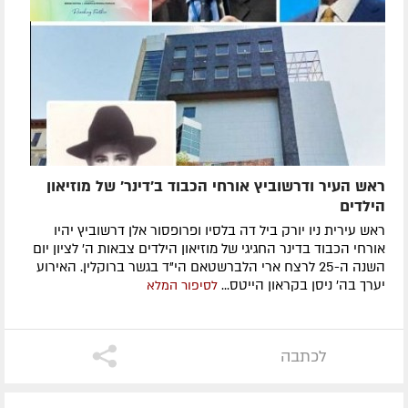
ראש העיר ודרשוביץ אורחי הכבוד ב'דינר' של מוזיאון
הילדים
ראש עירית ניו יורק ביל דה בלסיו ופרופסור אלן דרשוביץ יהיו
אורחי הכבוד בדינר החגיגי של מוזיאון הילדים צבאות ה' לציון יום
השנה ה-25 לרצח ארי הלברשטאם הי"ד בגשר ברוקלין. האירוע
יערך בה' ניסן בקראון הייטס...
לסיפור המלא
לכתבה