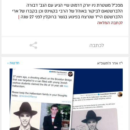
מפכ"ל משטרת ניו יורק דרמוט שיי הגיע עם הגב' דבורה
הלברשטאם לביקור באוהל של הרבי בקווינס וכן בקברו של ארי
הלברשטם הי"ד שנרצח בפיגוע בגשר ברוקלין לפני 27 שנה
|
לכתבה המלאה
לכתבה
י"ז אדר ה׳תשפ״א
חדשות »