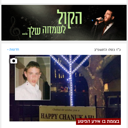
כ"ז כסלו ה׳תשפ״ב
חדשות »
בצומת בו אירע הפיגוע