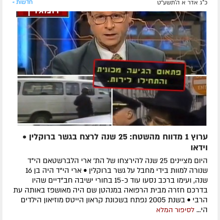
כ"ג אדר א ה׳תשע״ט
חדשות »
ערוץ 1 מדווח מהשטח: 25 שנה לרצח בגשר ברוקלין •
וידאו
היום מציינים 25 שנה להירצחו של הת' ארי הלברשטאם הי"ד
שנורה למוות בידי מחבל על גשר ברוקלין • ארי הי"ד היה בן 16
שנה, ועימו ברכב נסעו עוד כ-15 בחורי ישיבה חב"דיים שהיו
בדרכם חזרה מבית הרפואה במנהטן שם היה מאושפז באותה עת
הרבי • בשנת 2005 נפתח בשכונת קראון הייטס מוזיאון הילדים
הי...
לסיפור המלא