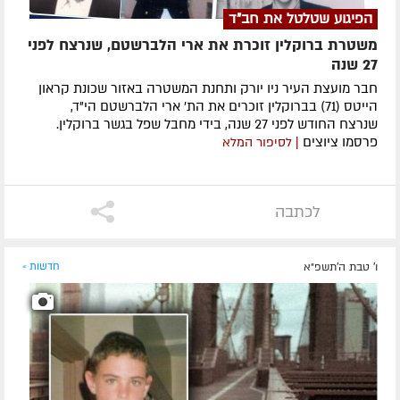
הפיגוע שטלטל את חב"ד
משטרת ברוקלין זוכרת את ארי הלברשטם, שנרצח לפני
27 שנה
חבר מועצת העיר ניו יורק ותחנת המשטרה באזור שכונת קראון
הייטס (71) בברוקלין זוכרים את הת' ארי הלברשטם הי"ד,
שנרצח החודש לפני 27 שנה, בידי מחבל שפל בגשר ברוקלין.
פרסמו ציוצים
| לסיפור המלא
לכתבה
ו' טבת ה׳תשפ״א
חדשות »