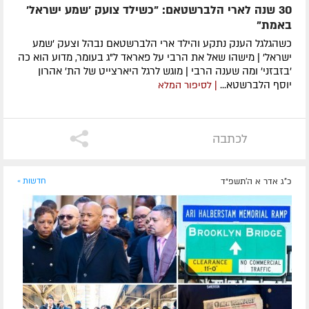
30 שנה לארי הלברשטאם: "כשילד צועק 'שמע ישראל'
באמת"
כשהגלגל הענק נתקע והילד ארי הלברשטאם נבהל וצעק 'שמע
ישראל' | מישהו שאל את הרבי על פאראד ל"ג בעומר, מדוע הוא כה
'בזבזני' ומה שענה הרבי | מוגש לרגל היארצייט של הת' אהרון
יוסף הלברשטא...
| לסיפור המלא
לכתבה
כ"ג אדר א ה׳תשפ״ד
חדשות »