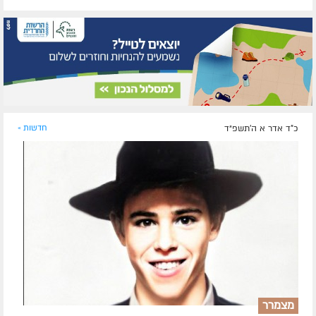
כ"ד אדר א ה׳תשפ״ד
חדשות »
מצמרר