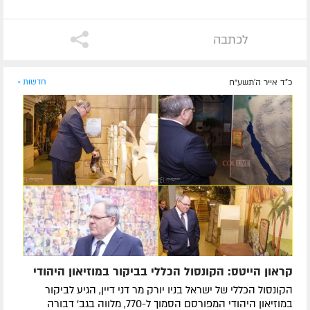
לכתבה
כ"ד אייר ה׳תשע״ח
חדשות »
קראון הייטס: הקונסול הכללי בביקור במוזיאון היהודי
הקונסול הכללי של ישראל בניו יורק מר דני דיין, הגיע לביקור
במוזיאון היהודי המפורסם הסמוך ל-770, מלווה בגב' דבורה