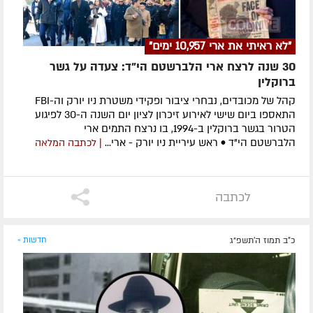
"לא ראיתי את ארי 10,957 ימים"
30 שנה לרצח ארי הלברשטם הי"ד: צעדה על גשר
ברוקלין
קהל של מכובדים, נבחרי ציבור ופקידי משטרת ניו יורק וה-FBI
התאספו ביום שישי לאירוע זיכרון לציון יום השנה ה-30 לפיגוע
הטרור בגשר ברוקלין ב-1994, בו נרצח התמים ארי
הלברשטם הי"ד • ראש עיריית ניו יורק - ארי...
| לכתבה המלאה
לכתבה
כ"ב תמוז ה׳תשפ״ג
חדשות »