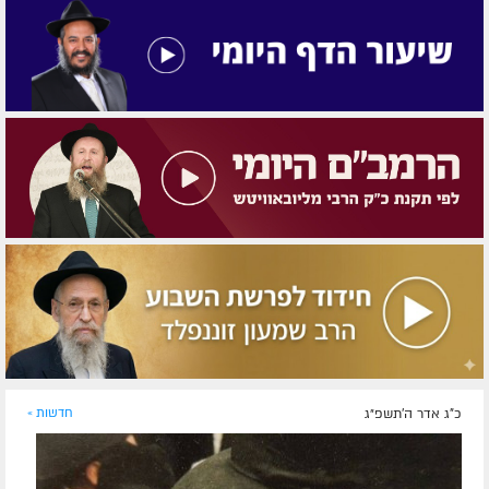
כ"ג אדר ה׳תשפ״ג
חדשות »