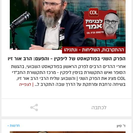
ההתקרבות, השליחות - ונתניהו
הפרק השני בפודקאסט של ליפקין - והפעם: הרב אור זיו
אחרי ההדים הרבים לפרק הראשון בפודקאסט השבועי, בהגשת
הסופר ואיש התקשורת בנימין ליפקין - מרכז התקשורת החב"די
COL מציג את הפרק השני | והשבוע: שליח הרבי הרב אור זיו,
בשיחה נרחבת ומרתקת על הדרך שבה התקרב ל...
| לצפייה
לכתבה
ד' סיון
חדשות »