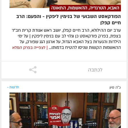
האבא, הטרגדיה, ההאשמות, התאונה
הפודקאסט השבועי של בנימין ליפקין - והפעם: הרב
חיים קפלן
ערב יום ההילולא, הרב חיים קפלן, יושב ראש אגודת קרית חב"ד
בצפת, בפרק פודקאסט כן וגלוי לב עם בנימין ליפקין | על ימי
הילדות והנערות בצל האבא הגדול, על ארגון הגג שפורק, על
ההאשמות הקשות שניסו להטיח בדמותו...
| לצפייה בפרק המלא
לכתבה
כ"ה סיון
חדשות »