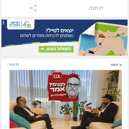
לכתבה
א' תמוז
חדשות »