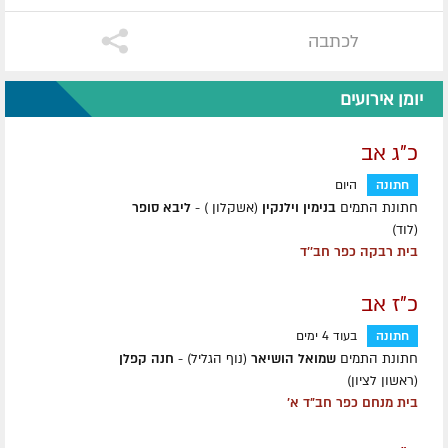
לכתבה
יומן אירועים
כ"ג אב
חתונה
היום
חתונת התמים
בנימין וילנקין
(אשקלון ) -
ליבא סופר
(לוד)
בית רבקה כפר חב''ד
כ"ז אב
חתונה
בעוד 4 ימים
חתונת התמים
שמואל הושיאר
(נוף הגליל) -
חנה קפלן
(ראשון לציון)
בית מנחם כפר חב"ד א'