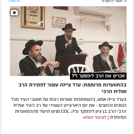
ה' תשרי ה׳תש״פ
חדשות »
זוכרים את הרב ליפסקר ז"ל
בהתוועדות מרוממת: ערד ציינה עשור לפטירת הרב
ושליח הרבי
בערד ציינו אמש, בהשתתפות עשרות רבות של תושבי העיר מכל
הגוונים והחוגים - את יום היארצייט העשירי של רב העיר ושליח
הרבי הרב בן ציון ליפסקר ע"ה. COL מגיש תיעוד מההתוועדות
המיוחדת
| לסיפור המלא