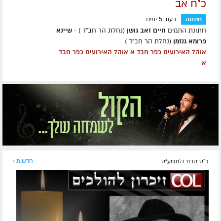
כ"ח אב
חתונה
בעוד 5 ימים
חתונת התמים
חיים זאב גושן
(נחלת הר חב"ד ) -
שיינא
פרומא גנזמן
(נחלת הר חב"ד )
אוהל האירועים כפר חבד א אוהל האירועים כפר חבד
א
כ"ט טבת ה׳תשע״ט
חדשות »