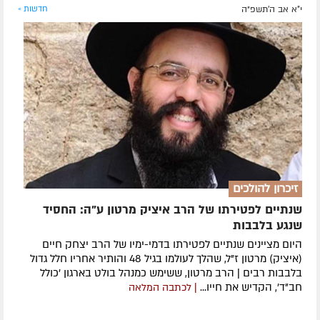
י"א אב ה׳תשפ״ה
חדשות »
זיכרון להולכים
שנתיים לפטירתו של הרב איציק מרטון ע"ה: החסיד
שנגע בלבבות
היום מציינים שנתיים לפטירתו בדמי-ימיו של הרב יצחק חיים
(איציק) מרטון ז"ל, שהלך לעולמו בגיל 48 והותיר אחריו חלל גדול
בלבבות רבים | הרב מרטון, ששימש כמנהל בולט בארגון 'כולל
חב"ד', הקדיש את חייו...
| לכתבה המלאה