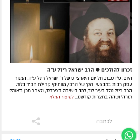
זכרון להולכים ● הרב ישראל ריזל ע"ה
היום, ט"ו טבת, חל יום היארצייט של ר' ישראל ריזל ע"ה. המנוח
עסק רבות במבצעיו הק' של הרבי, מוותיקי קהילת חב"ד בלוד.
הרב ריזל נולד בעיר לוד, למד בישיבה ב'פרדס', ולאחר מכן ב'אוהלי
תורה' ושהה בחצרות קודשנו...
לסיפור המלא
לכתבה