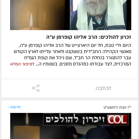
זכרון להולכים: הרב אליהו קופרמן ע"ה
היום ח"י טבת, חל יום היארצייט של הרב אליהו קופרמן ע"ה,
מאנשי הקהילה החב"דית בטשקנט ולאחר עלייתו לארץ הקודש
עבר להתגורר בנחלת הר חב"ד, שם ניהל את קופת הגמ"ח
המרכזית, לצד עבודתו כמהנדס מזגנים. בשנותיו ה...
לסיפור המלא
לכתבה
י"ז טבת ה׳תשע״ט
חדשות »