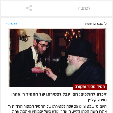
לכתבה
ט' שבט ה׳תשפ״ג
חדשות »
חסיד מסור ומקורב
זיכרון להולכים: חצי יובל לפטירתו של החסיד ר' אהרן
משה קליין
היום ט' שבט ציינו 25 שנה לפטירתו של החסיד המסור הרה"ת ר'
אהרן משה הכהן קליין. ר' אהרן נודע בשל יוזמותיו ואהבת אמת