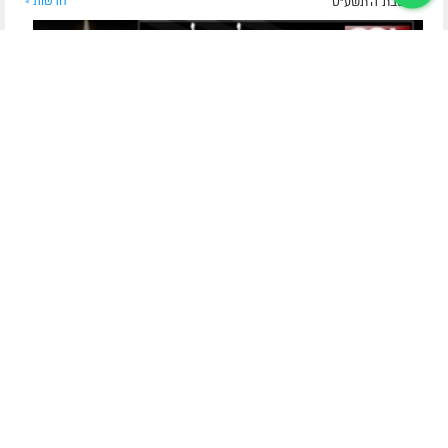
י"ב טבת ה׳תשע״ט
חדשות »
הרב שניאור זלמן קליין ע"ה ● זכרון להולכים
היום, י"ב טבת חל יום היארצייט של הרב שניאור זלמן קליין ע"ה,
מזקני קהילת חב"ד בקרית מלאכי, שמסר את נפשו ברוסיה על
שמירת תורה ומצוות. בהגיעו ארצה השתקע בנחלת הר חב"ד. היה
מוכר כחסיד בעל לב זהב, מלא וגדו...
לסיפור המלא
לכתבה