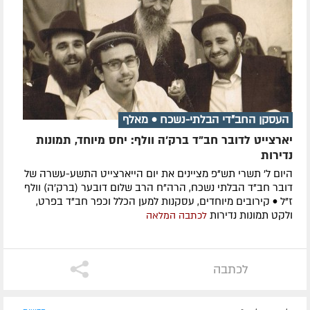
העסקן החב"די הבלתי-נשכח • מאלף
יארצייט לדובר חב"ד ברק'ה וולף: יחס מיוחד, תמונות
נדירות
היום ל' תשרי תש"פ מציינים את יום הייארצייט התשע-עשרה של
דובר חב"ד הבלתי נשכח, הרה"ח הרב שלום דובער (ברק'ה) וולף
ז"ל • קירובים מיוחדים, עסקנות למען הכלל וכפר חב"ד בפרט,
ולקט תמונות נדירות
לכתבה המלאה
לכתבה