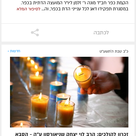
הקמת כפר חב"ד מונה ר' זלמן ליו"ר המועצה הדתית בכפר.
במסגרת תפקידו דאג לכל ענייני הדת בכפר, וה...
לסיפור המלא
לכתבה
כ"ב טבת ה׳תשע״ט
חדשות »
זכרון להולכים: הרב לוי יצחק שניאורסון ע"ה - הסבא