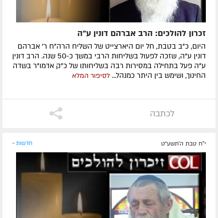
זכרון להולכים: הרב אברהם דונין ע"ה
היום, כ"ב בטבת, חל יום היארצייט של השליח הרה"ח ר' אברהם
דונין ע"ה, שזכה לפעול בשליחות הרבי במשך כ-50 שנה. הרב דונין
ע"ה פעל בתחילה במסירות רבה בשליחותו של כ"ק אדמו"ר בשדה
החינוך, ושימש בין היתר כמנהל...
לסיפור המלא
לכתבה
י"ח טבת ה׳תשע״ט
חדשות »