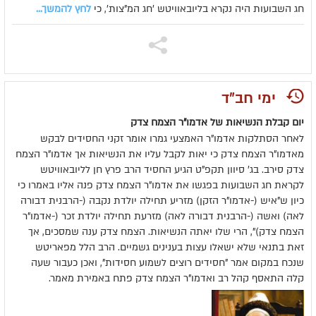
חג השבועות היה נקרא בליובאוויטש 'חג המ"צות', כי
לחץ להמשך...
ימי חב"ד
יום קבלת הנשיאות של אדמו"ר הצמח צדק
לאחר הסתלקות אדמו"ר האמצעי גמרו אומר זקני החסידים לבקש
מאדמו"ר הצמח צדק כי יאות לקבל עליו את הנשיאות אך אדמו"ר הצמח
צדק סירב. בג' סיוון תקפ"ט הגיע החסיד הרב פרץ חן לליובאוויטש
לקראת חג השבועות בפגשו את אדמו"ר הצמח צדק פנה אליו באמרו כי
כיון ש"איש (-אדמו"ר הזקן) מזריע תחילה יולדת נקבה (-הרבנית דבורה
לאה) ואשה (-הרבנית דבורה לאה) מזרעת תחילה יולדת זכר (-אדמו"ר
הצמח צדק)", הרי שלו יאתה הנשיאות. הצמח צדק ענה שמסכים, אך
זאת בתנאי שלא ישאלו עצות בענינים גשמיים. הרב הלל מפאריטש
שנכח במקום אמר "חסידים רוצים לשמוע חסידות", ואכן כעבור שעה
קלה התאסף קהל רב ואדמו"ר הצמח צדק פתח באמירת מאמר.