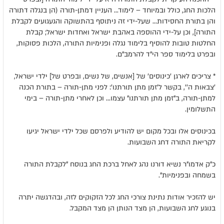
הלכות החג, כולל ובמיוחד – לימוד... העניין דמתן-תורה (הן בנגלה דתורה
והן בתורת החסידות... שעל-ידי זה ניתוסף בהתשוקה והגעגועים לקבלת
התורה], וכן על-ידי ההוספה באהבת ישראל ואחדות ישראל; קבלת
החלטות טובות להוסיף בלימוד נגלה ופנימיות התורה, הלכות פסוקות,
ובפרט בלימוד ספר הי"ד להרמב"ם.
* צריכים לארגן 'כינוסים' של [אנשים, של נשים, ובפרט של] ילדי ישראל,
'צבאות ה'', בקשר ל'זמן מתן תורתנו': לפני מתן-תורה – בתורת הכנה
למתן-תורה, ב"זמן מתן תורתנו" עצמו... וכן לאחרי מתן-תורה – בימי
התשלומין.
בכינוסים אלו ובכל מקום יש להודיע ולפרסם שכל ילדי ישראל יגיעו
לקריאת התורה דחג השבועות.
כ"ק אדמו"ר נשיא דורנו נהג לאחל ברכת החג בנוסח "לקבלת התורה
בשמחה ובפנימיות".
יש להזכיר אודות נתינת צורכי החג לכל הזקוקים לזה, ובהדגשה יתרה
בנוגע לחג השבועות, הן מצד הנותן הן מצד המקבל.