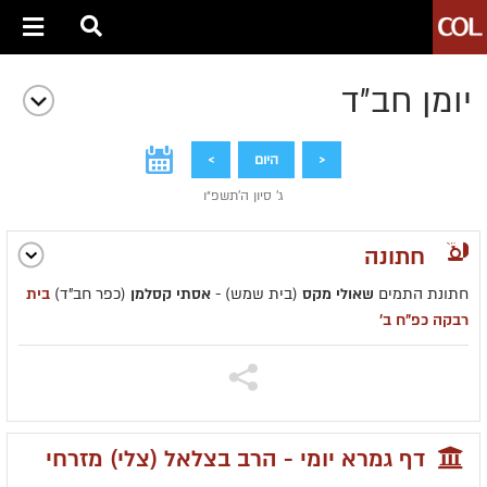
יומן חב״ד
<
היום
>
ג' סיון ה׳תשפ״ו
חתונה
חתונת התמים
שאולי מקס
(בית שמש) -
אסתי קסלמן
(כפר חב"ד)
בית
רבקה כפ"ח ב'
דף גמרא יומי - הרב בצלאל (צלי) מזרחי