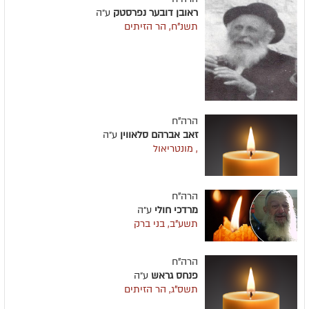
ראובן דובער נפרסטק
ע״ה
תשנ"ח, הר הזיתים
הרה"ח
זאב אברהם סלאווין
ע״ה
, מונטריאול
הרה"ח
מרדכי חולי
ע״ה
תשע"ב, בני ברק
הרה"ח
פנחס גראש
ע״ה
תשס"ג, הר הזיתים