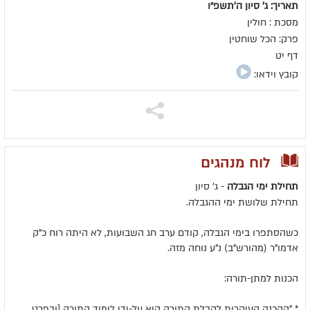
תאריך: ג' סיון ה׳תשפ״ו
מסכת : חולין
פרק: הכל שוחטין
דף יט
קובץ וידאו:
לוח מנהגים
תחילת ימי הגבלה
- ג' סיון
תחילת שלושת ימי ההגבלה.
כשהסתפרו בימי הגבלה, קודם ערב חג השבועות, לא היתה רוח כ"ק
אדמו"ר (מהורש"ב) נ"ע נוחה מזה.
הכנות למתן-תורה:
* "ההכנה העיקרית לקבלת התורה היא על-ידי לימוד התורה [ובפרט