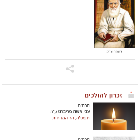
הצמח צדק
זכרון להולכים
הרה"ח
צבי משה פריברט
ע״ה
תשס"ה, הר המנוחות
הרה"ח