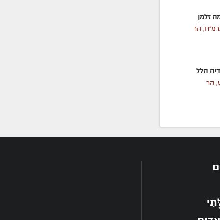
ה זלמן
מ"ח, הר
יה הלל
 הר
ם
תִי