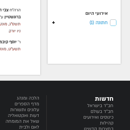
הרה"ח
צבי ה
אירועי היום
ברונשטיין
ע״
+
חתונה (
1
)
תשס"ג, מונטי
ניו יורק
ר'
יוסף קיבמ
תשע"ט, מונטי
חדשות
הלכה ומנהג
מדף הספרים
חב”ד בישראל
עלונים ותשורות
חב”ד בעולם
דעות ואקטואליה
כינוסים ואירועים
שאל את המומחה
קהילות
לאם ולבית
בחצרות קדשינו