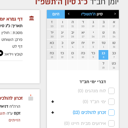
יומן חב״ד
כ"ג סיון ה׳תשפ״ו
›
‹
סיון
ה׳תשפ״ו
היום
דף גמרא יומי
א
ב
ג
ד
ה
ו
ז
תאריך: כ"ג סיו
23
22
21
20
19
18
17
מסכת : חולין
ח
ט
י
יא
יב
יג
יד
30
29
28
27
26
25
24
פרק: השוחט
טו
טז
יז
יח
יט
כ
כא
דף לט
6
5
4
3
2
1
31
כב
כג
כד
כה
כו
כז
כח
קובץ וידאו:
13
12
11
10
9
8
7
כט
ל
15
14
דברי ימי חב״ד
לוח מנהגים (
0
)
זכרון להולכי
+
ימי חב"ד (
0
)
הרה"ח
דניאל
+
זכרון להולכים (
12
)
זקס
ע״ה
תשס
הזיתים
אירועים מבית חיינו (
0
)