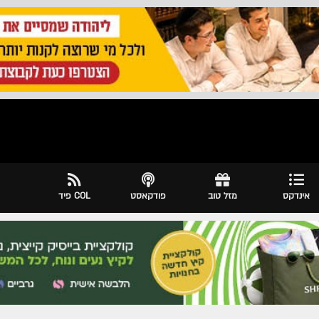
אינדקס
מזל טוב
פודקאסט
COL פיד