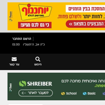
הרשם
התחבר
כ"ה אב, ה׳תשפ״ו
01:00
חיפוש
צור קשר