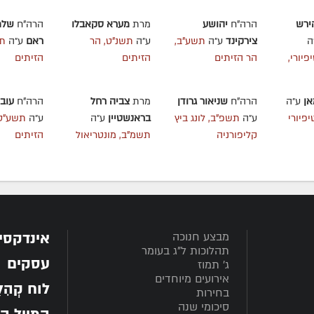
ירש
הרה"ח
יהושע
מרת
מערא סקאבלו
הרה"ח
שלמ
ה
צירקינד
ע״ה
תשע"ב,
ע״ה
תשנ"ט, הר
ראם
ע״ה
תר
פיורי,
הר הזיתים
הזיתים
הזיתים
אן
ע״ה
הרה"ח
שניאור גרודן
מרת
צביה רחל
הרה"ח
עובד
פיורי
ע״ה
תשפ"ב, לונג ביץ
בראנשטיין
ע״ה
ע״ה
תשע"ט,
קליפורניה
תשמ"ב, מונטריאול
הזיתים
אינדקסי
מבצע חנוכה
תהלוכות ל"ג בעומר
עסקים
ג' תמוז
אירועים מיוחדים
לוח קְהִלָּ
בחירות
סיכומי שנה