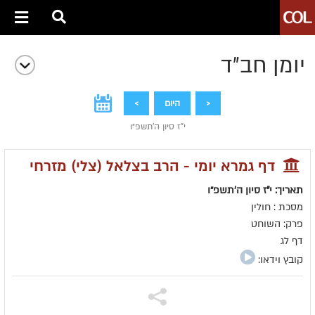
יומן חב״ד
<
היום
>
י"ז סיון ה׳תשפ״ו
דף גמרא יומי - הרב בצלאל (צלי) מזרחי
תאריך: י"ז סיון ה׳תשפ״ו
מסכת : חולין
פרק: השוחט
דף לג
קובץ וידאו: