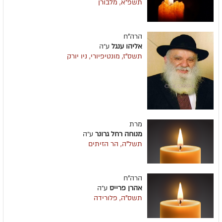
תשפ"א, מלבורן
הרה"ח
אליהו ענגל
ע״ה
תשס"ז, מונטיפיורי, ניו יורק
מרת
מנוחה רחל גרונר
ע״ה
תשל"ה, הר הזיתים
הרה"ח
אהרן פרייס
ע״ה
תשס"ה, פלורידה