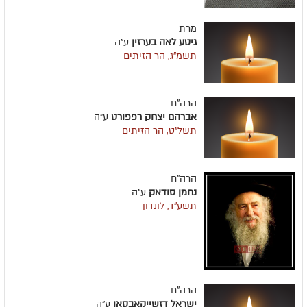
מרת
גיטע לאה בערזין
ע״ה
תשמ"ג, הר הזיתים
הרה"ח
אברהם יצחק רפפורט
ע״ה
תשל"ט, הר הזיתים
הרה"ח
נחמן סודאק
ע״ה
תשע"ד, לונדון
הרה"ח
ישראל דזשייקאבסאן
ע״ה