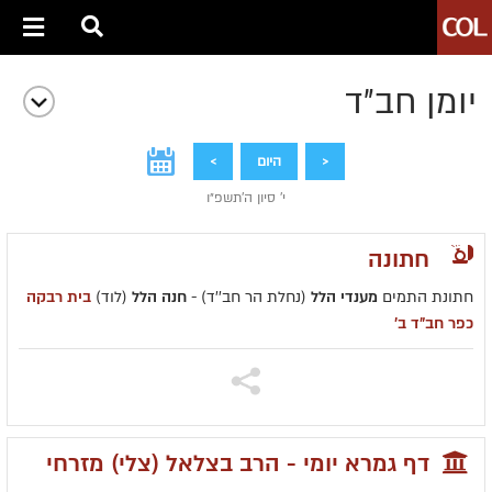
יומן חב״ד
<
היום
>
י' סיון ה׳תשפ״ו
חתונה
חתונת התמים
מענדי הלל
(נחלת הר חב''ד) -
חנה הלל
(לוד)
בית רבקה
כפר חב"ד ב'
דף גמרא יומי - הרב בצלאל (צלי) מזרחי