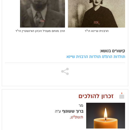
הרבנית שיינא הי"ד
הרב מנחם מענדל הכהן הורנשטיין הי"ד
קישורים בנושא:
תולדות הרמ"מ
תולדות הרבנית שיינא
זכרון להולכים
מר
ברוך ששונוף
ע״ה
תשס"ט,