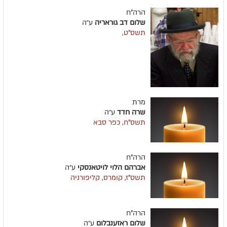
הרה"ח
שלום דב גוראריה
ע״ה
תשס"ט,
מרת
שרה חדד
ע״ה
תשס"ח, כפר סבא
הרה"ח
אברהם הלוי לויטאנסקי
ע״ה
תשס"ז, קומרס, קליפורניה
הרה"ח
שלום ראזענבלום
ע״ה