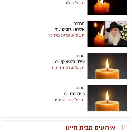
תשפ"ד, לוד
הרה"ח
אליהו וולוביק
ע״ה
תשפ"א, קרית מלאכי
מרת
צילה בלניציקי
ע״ה
תשס"ט, הר הזיתים
מרת
רייזל ננס
ע״ה
תשמ"ז, הר הזיתים
אירועים מבית חיינו