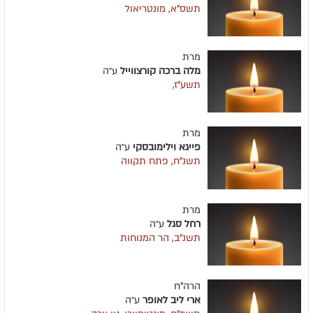
תשס"א, מונטריאול
מרת
מלה ברכה קורצווייל
ע״ה
תשע"ז,
מרת
פייגא וילימובסקי
ע״ה
תשנ"ח, פתח תקווה
מרת
רחל סגל
ע״ה
תשנ"ב, הר המנוחות
הרה"ח
ארי ליב לאופר
ע״ה