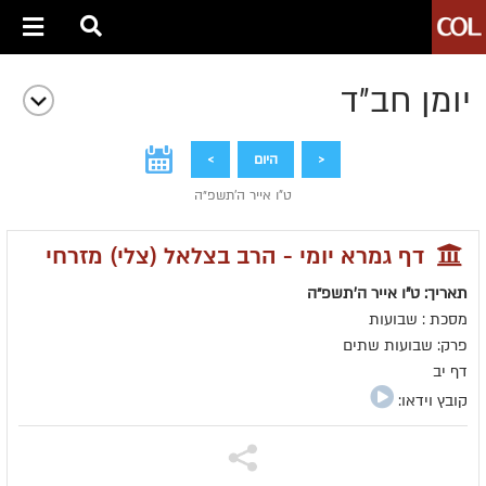
יומן חב״ד
<
היום
>
ט"ו אייר ה׳תשפ״ה
דף גמרא יומי - הרב בצלאל (צלי) מזרחי
תאריך: ט"ו אייר ה׳תשפ״ה
מסכת : שבועות
פרק: שבועות שתים
דף יב
קובץ וידאו: