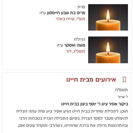
מרת
מרים בת שבע חיימסון
ע״ה
תש"י, שייח באדר
הרה"ח
משה ואסקר
ע״ה
תשפ"ג, לוד
אירועים מבית חיינו
תשמ"ח
י' אייר
ביקור אסיר ציון ר' יוסף ביגון בבית חיינו
תוכן: לתפילת שחרית בבית חיינו הגיע אסיר ציון שזה עתה הצליח
להימלט מעבר למסך הברזל. בסיום התפילה הכריז בנוכחות הרבי
ובהתרגשות גדולה את ברכת שהחיינו, כשהרבי והקהל עונים אמן.