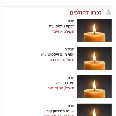
זכרון להולכים
מרת
רבקה גורליק
ע״ה
תשע"ג, אחיעזר
הרה"ח
יוסף חיים וייספיש
ע״ה
תשס"ט, בני ברק
מרת
חיה כהן
ע״ה
תשל"ו, הר הזיתים
מרת
שיינא מנדלסון
ע״ה