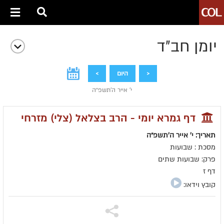
יומן חב״ד
<
היום
>
י' אייר ה׳תשפ״ה
דף גמרא יומי - הרב בצלאל (צלי) מזרחי
תאריך: י' אייר ה׳תשפ״ה
מסכת : שבועות
פרק: שבועות שתים
דף ז
קובץ וידאו: